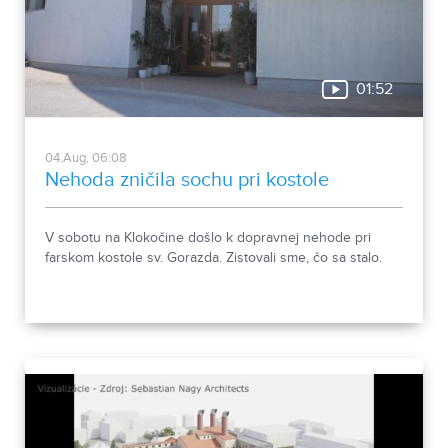
01:52
04.Aug, 06:08
Nehoda zničila sochu pri kostole
V sobotu na Klokočine došlo k dopravnej nehode pri
farskom kostole sv. Gorazda. Zistovali sme, čo sa stalo.