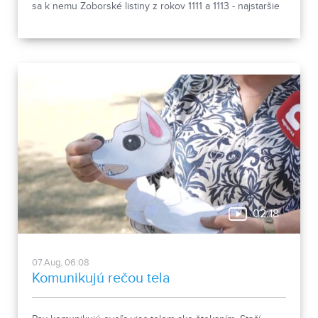
sa k nemu Zoborské listiny z rokov 1111 a 1113 - najstaršie
zachovalé písomné dokumenty z nášho územia. Areál
spája históriu dvoch rehoľných rádov. Viete, ktoré sú to? :)
02:18
07.Aug, 06:08
Komunikujú rečou tela