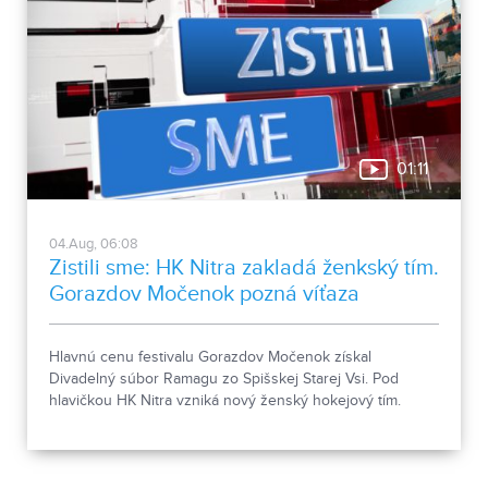
01:11
04.Aug, 06:08
Zistili sme: HK Nitra zakladá ženkský tím.
Gorazdov Močenok pozná víťaza
Hlavnú cenu festivalu Gorazdov Močenok získal
Divadelný súbor Ramagu zo Spišskej Starej Vsi. Pod
hlavičkou HK Nitra vzniká nový ženský hokejový tím.