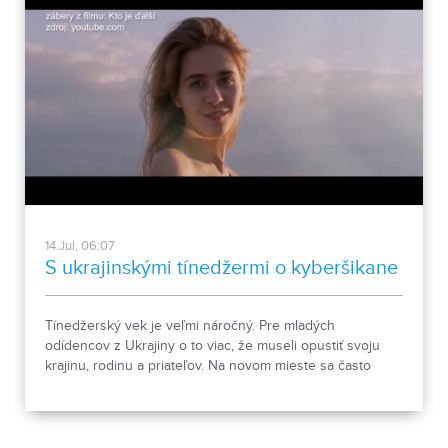
14.Jul, 06:07
S ukrajinskými tínedžermi o kyberšikane
Tínedžerský vek je veľmi náročný. Pre mladých
odídencov z Ukrajiny o to viac, že museli opustiť svoju
krajinu, rodinu a priateľov. Na novom mieste sa často
izolujú, žijú na sociálnych sieťach a stávajú sa terčom
kyberšikany.