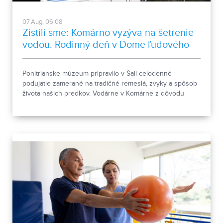
07.Aug, 06:08
Zistili sme: Komárno vyzýva na šetrenie
vodou. Rodinný deň v Dome ľudového
bývania a architektúry
Ponitrianske múzeum pripravilo v Šali celodenné
podujatie zamerané na tradičné remeslá, zvyky a spôsob
života našich predkov. Vodárne v Komárne z dôvodu
poklesu hladín v nádržiach a vysokej spotreby apelujú na
verejnosť, aby šetrila pitnou vodou.