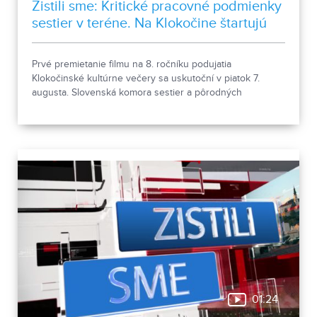
Zistili sme: Kritické pracovné podmienky
sestier v teréne. Na Klokočine štartujú
kultúrne večery
Prvé premietanie filmu na 8. ročníku podujatia
Klokočinské kultúrne večery sa uskutoční v piatok 7.
augusta. Slovenská komora sestier a pôrodných
asistentiek upozorňuje na kritické pracovné podmienky
sestier v domácej ošetrovateľskej starostlivosti počas
horúčav.
01:24