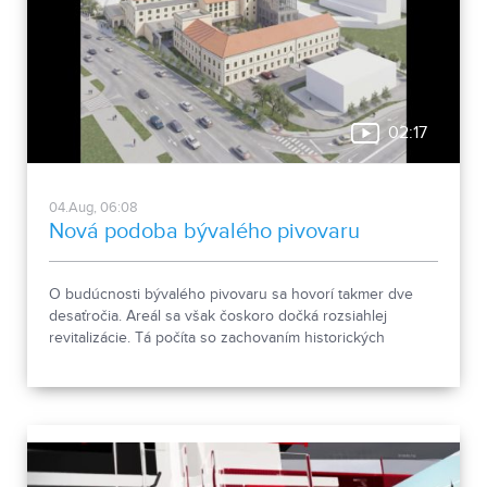
02:17
04.Aug, 06:08
Nová podoba bývalého pivovaru
O budúcnosti bývalého pivovaru sa hovorí takmer dve
desaťročia. Areál sa však čoskoro dočká rozsiahlej
revitalizácie. Tá počíta so zachovaním historických
objektov, ale aj s výstavbou novej polyfunkčnej budovy.