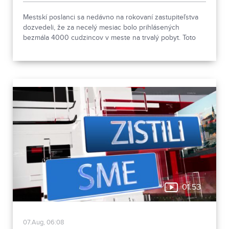
Mestskí poslanci sa nedávno na rokovaní zastupiteľstva
dozvedeli, že za necelý mesiac bolo prihlásených
bezmála 4000 cudzincov v meste na trvalý pobyt. Toto
vyvolalo otázniky, ako je možné za krátke obdobie zapísať
taký počet nových obyvateľov. Tieto nezrovnalosti sme sa
rozhodli objasniť.
01:53
07.Aug, 06:08