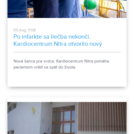
05.Aug, 11:08
Po infarkte sa liečba nekončí.
Kardiocentrum Nitra otvorilo nový
stacionár
Nová šanca pre srdce. Kardiocentrum Nitra pomáha
pacientom vrátiť sa späť do života.