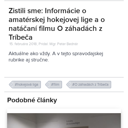
Zistili sme: Informácie o
amatérskej hokejovej lige a o
natáčaní filmu O záhadách z
Tríbeča
15. februára 2018, Pridal: Mgr. Peter Bednár
Aktuálne ako vždy. A v tejto spravodajskej
rubrike aj stručne.
#hokejová liga
#film
#O záhadách z Tríbeča
Podobné články