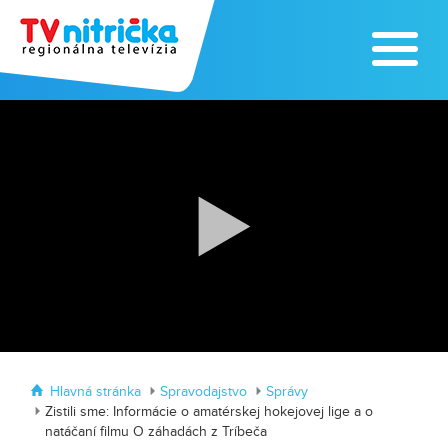
Traktormánia 2025 s pozvánkou
MDD vo Veľkom Záluží
Hlavná stránka
Spravodajstvo
Správy
Zistili sme: Informácie o amatérskej hokejovej lige a o
natáčaní filmu O záhadách z Tríbeča