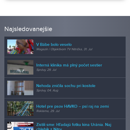
Najsledovanejšie
V Bábe bolo veselo
Magazín / Objektívom TV Nitrička, 31. Jul
Interná klinika má plný počet sestier
Správy, 29. Jul
Nehoda zničila sochu pri kostole
Správy, 04. Aug
Hotel pre psov HAVKO – psí raj na zemi
Reklama, 29. Jul
Zistili sme: Hľadajú fotku kina Uránia. Naj
chlebík z Nitry