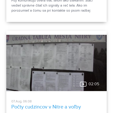
Psy komunikujú oveľa viac telom ako štekaním. Stačí
vedieť správne čítať ich signály a reč tela. Ako im
porozumieť a čomu sa pri kontakte so psom radšej
vyhnúť, ukázala canisterapeutka spolu so svojimi
štvornohými pomocníkmi.
02:05
07.Aug, 06:08
Počty cudzincov v Nitre a voľby