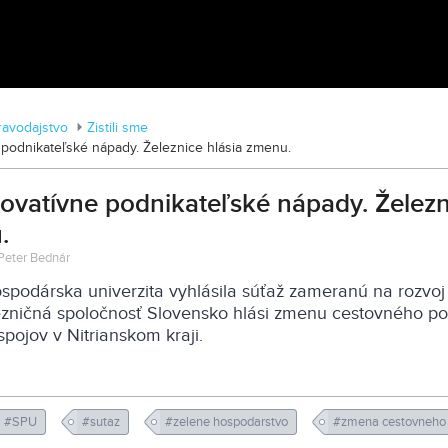
Tváre Parkinsona: Príbehy skryté za
diagnózou
ravodajstvo
Zistili sme
ne podnikateľské nápady. Železnice hlásia zmenu.
 Inovatívne podnikateľské nápady. Želez
.
 Peter Bednár
podárska univerzita vyhlásila súťaž zameranú na rozvoj
ezničná spoločnosť Slovensko hlási zmenu cestovného po
spojov v Nitrianskom kraji.
#SPU
#sutaz
#zelene hospodarstvo
#zmena cestovneho