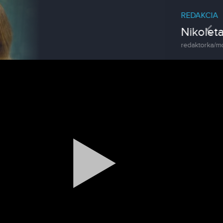
REDAKCIA
Pre
Nikoleta Kováčová
redaktorka/moderátorka
Magazín
Traktormánia 2025 s pozvánkou
Magazín / Objektívom TV Nitrička
MDD vo Veľkom Záluží
Magazín / Objektívom TV Nitrička