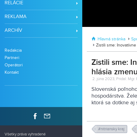
RELÁCIE
REKLAMA
ARCHÍV
Hlavná stránka
Sp
Zistili sme: Inovatív
Redakcia
Partneri
Zistili sme:
Operátori
hlásia zmenu
Kontakt
2. júna 2023, Pridal: Mgr.
Slovenská poľnohos
hospodárstva. Žel
ktorá sa dotkne aj 
#nitriansky kraj
Všetky práva vyhradené