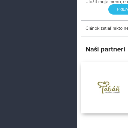
Uložiť moje meno, e-
Článok zatiaľ nikto 
Naši partneri