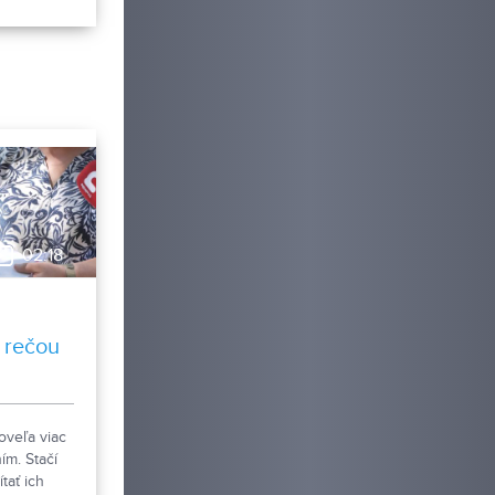
 žiakov
edných
i aktuálne
u práce a
Hosťom
Najvyšší
torý patrí
ejšie
02:18
 rečou
oveľa viac
ím. Stačí
tať ich