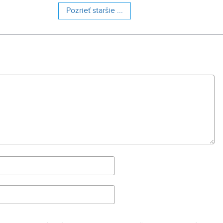
polyfunkčnej budovy.
Pozrieť staršie ...