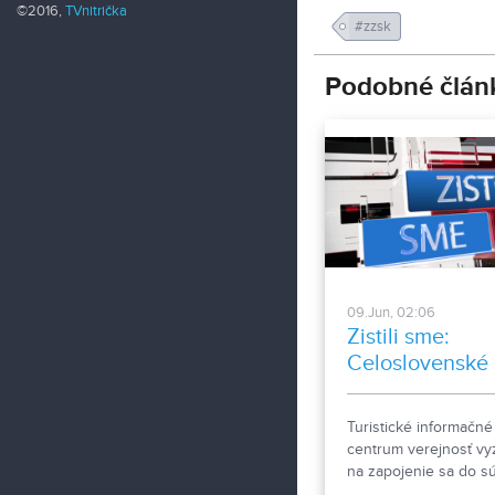
©2016,
TVnitrička
#zzsk
Podobné člán
09.Jun, 02:06
Zistili sme:
Celoslovenské 
poľa. Výzva do
súťaže TIC
Turistické informačné
centrum verejnosť vy
na zapojenie sa do s
vytvorenia nového die