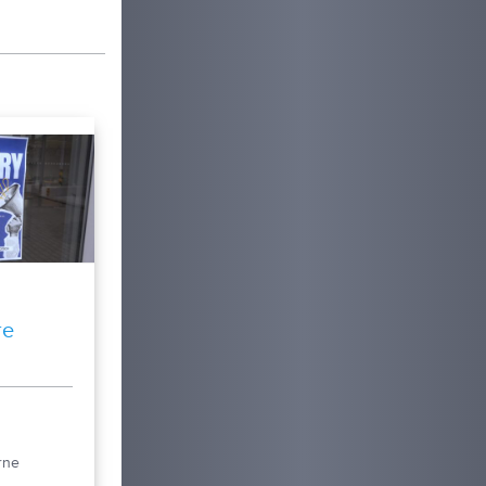
re
érne
študentov