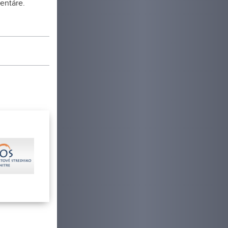
entáre.