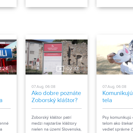
ciach
je venovaný dejinám
SPU a vybraných
stavy
nitrianskeho regiónu.
nitrianskych str
ľa.
Výskumníci zo Slovenskej
škôl, ktorí získal
poľnohospodárskej
informácie z trh
univerzity v Nitre vyvíjajú v
praktické rady. 
potravinovom inkubátore
podujatia bol aj 
Výskumného centra
kontrolný úrad, k
AgroBioTech nové
medzi najmodern
receptúry zdravších
štátne inštitúcie.
vianočných oblátok.
1:24
02:33
07.Aug, 06:08
07.Aug, 06:08
Ako dobre poznáte
Komunikujú
a
Zoborský kláštor?
tela
dou.
Zoborský kláštor patrí
Psy komunikujú 
o
denné
medzi najstaršie kláštory
telom ako štekan
na
nielen na území Slovenska,
vedieť správne čí