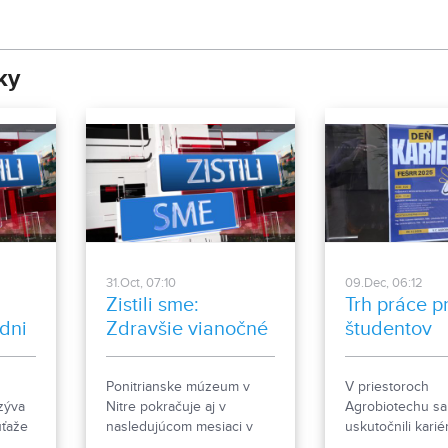
ky
31.Oct, 07:10
09.Dec, 06:12
Zistili sme:
Trh práce p
dni
Zdravšie vianočné
študentov
oblátky. Prednášky
o dejinách
Ponitrianske múzeum v
V priestoroch
regiónu
zýva
Nitre pokračuje aj v
Agrobiotechu sa
úťaže
nasledujúcom mesiaci v
uskutočnili kari
la v
prednáškovom cykle, ktorý
workshopy pre 