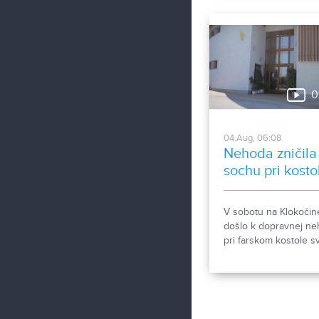
na trvalý pobyt. Toto
vyvolalo otázniky, ako
možné za krátke obd
zapísať taký počet n
obyvateľov. Tieto
nezrovnalosti sme sa
0
rozhodli objasniť.
04.Aug, 06:08
Nehoda zničila
sochu pri kosto
V sobotu na Klokočin
došlo k dopravnej n
pri farskom kostole sv
Gorazda. Zistovali sm
sa stalo.