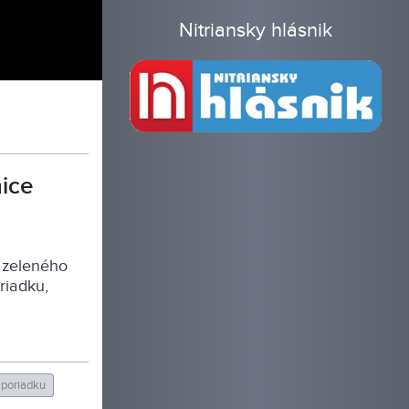
Nitriansky hlásnik
nice
 zeleného
riadku,
 poriadku