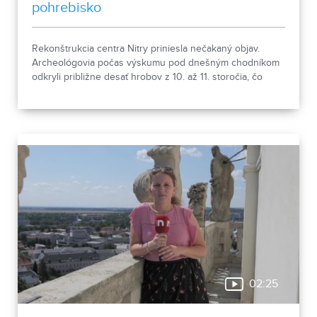
pohrebisko
Rekonštrukcia centra Nitry priniesla nečakaný objav.
Archeológovia počas výskumu pod dnešným chodníkom
odkryli približne desať hrobov z 10. až 11. storočia, čo
podľa odborníkov potvrdzuje, že Nitra patrila už pred tisíc
rokmi k významným sídlam. Okrem kostrových
pozostatkov našli aj bronzové záušnice či pozostatky
niekdajšej mestskej zástavby.
02:25