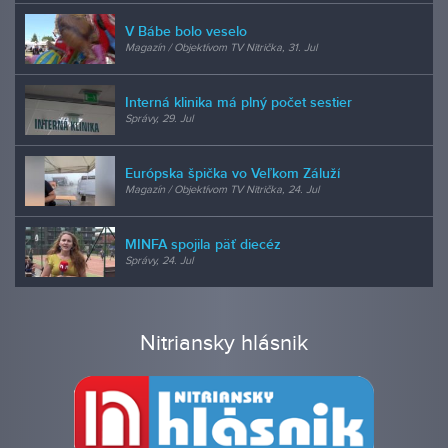
V Bábe bolo veselo
Magazín / Objektívom TV Nitrička, 31. Jul
Interná klinika má plný počet sestier
Správy, 29. Jul
Európska špička vo Veľkom Záluží
Magazín / Objektívom TV Nitrička, 24. Jul
MINFA spojila päť diecéz
Správy, 24. Jul
Nitriansky hlásnik