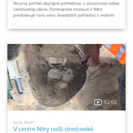
Na prvý pohľad obyčajné pohľadnice, v skutočnosti odkaz
celoživotnej vášne. Ponitrianske múzeum v Nitre
predstavuje novú sériu dvanástich pohľadníc s motívmi
chrobákov. Vznikla zo zbierky entomológa Ivana Šabíka zo
Zlatých Moraviec, ktorú jeho rodina darovala múzeu.
Okrem zaujímavých druhov približuje zbierka aj príbeh
muža, ktorého láska k prírode pretrvala aj po jeho
odchode.
02:02
31.Jul, 06:07
V centre Nitry našli stredoveké