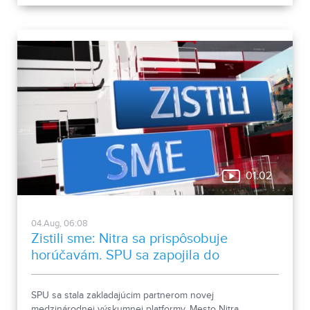
01:02
04.Aug, 06:08
Zistili sme: Nitra sa prispôsobuje
horúčavám. SPU sa zapojila do
medzinárodnej platformy
SPU sa stala zakladajúcim partnerom novej
medzinárodnej výskumnej platformy. Mesto Nitra