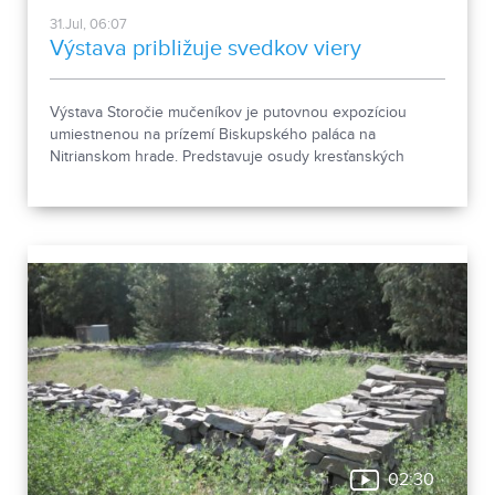
31.Jul, 06:07
Výstava približuje svedkov viery
Výstava Storočie mučeníkov je putovnou expozíciou
umiestnenou na prízemí Biskupského paláca na
Nitrianskom hrade. Predstavuje osudy kresťanských
mučeníkov 20. storočia z krajín strednej a východnej
Európy a počas letnej sezóny je sprístupnená
návštevníkom hradu.
02:30