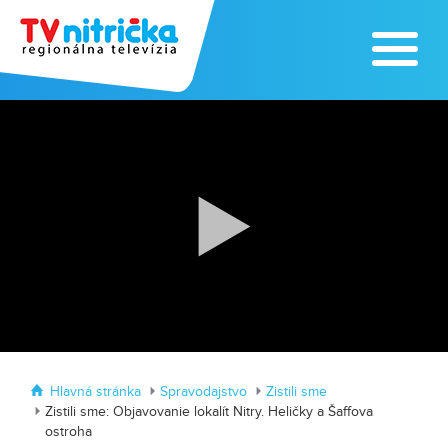
Traktormánia 2025 s pozvánkou
MDD vo Veľkom Záluží
Hlavná stránka
Spravodajstvo
Zistili sme
Zistili sme: Objavovanie lokalít Nitry. Heličky a Šaffova
ostroha