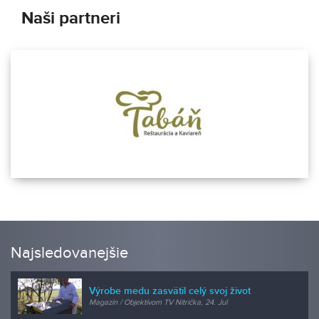
Naši partneri
Najsledovanejšie
Výrobe medu zasvätil celý svoj život
Magazín / Objektívom TV Nitrička, 24. Jul