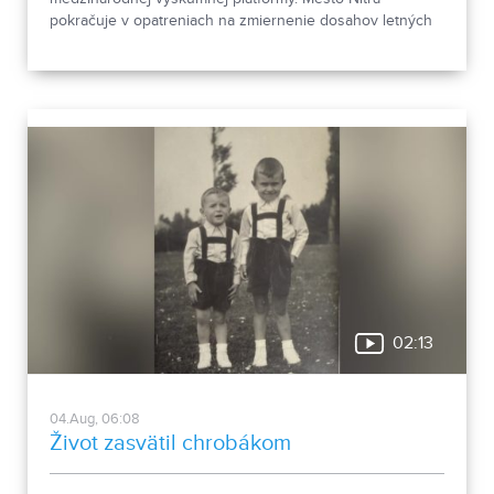
pokračuje v opatreniach na zmiernenie dosahov letných
horúčav.
02:13
04.Aug, 06:08
Život zasvätil chrobákom