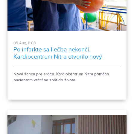
05.Aug, 11:08
Po infarkte sa liečba nekončí.
Kardiocentrum Nitra otvorilo nový
stacionár
Nová šanca pre srdce. Kardiocentrum Nitra pomáha
pacientom vrátiť sa späť do života.