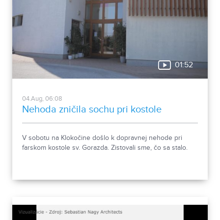
01:52
04.Aug, 06:08
Nehoda zničila sochu pri kostole
V sobotu na Klokočine došlo k dopravnej nehode pri
farskom kostole sv. Gorazda. Zistovali sme, čo sa stalo.