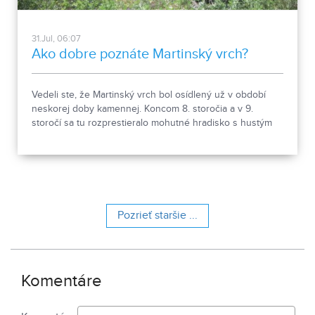
31.Jul, 06:07
Ako dobre poznáte Martinský vrch?
Vedeli ste, že Martinský vrch bol osídlený už v období
neskorej doby kamennej. Koncom 8. storočia a v 9.
storočí sa tu rozprestieralo mohutné hradisko s hustým
osídlením. Dnes Národná kultúrna pamiatka kasáreň
obsahuje 13 pamiatkových objektov. Je to 9 murovaných
budov niekdajšieho „Šiator tábora", strážnica, budova
hostinca a kolkáreň, ktoré dopĺňa hlavná budova
nemocnice s dvoma menšími pavilónmi a park.
Pozrieť staršie ...
Komentáre