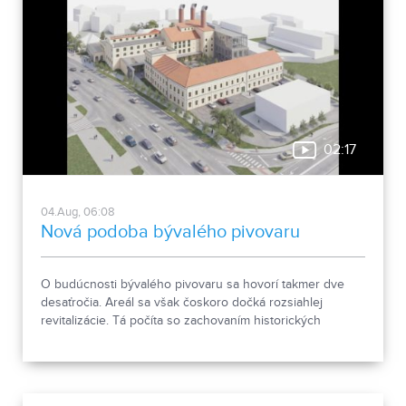
02:17
04.Aug, 06:08
Nová podoba bývalého pivovaru
O budúcnosti bývalého pivovaru sa hovorí takmer dve
desaťročia. Areál sa však čoskoro dočká rozsiahlej
revitalizácie. Tá počíta so zachovaním historických
objektov, ale aj s výstavbou novej polyfunkčnej budovy.