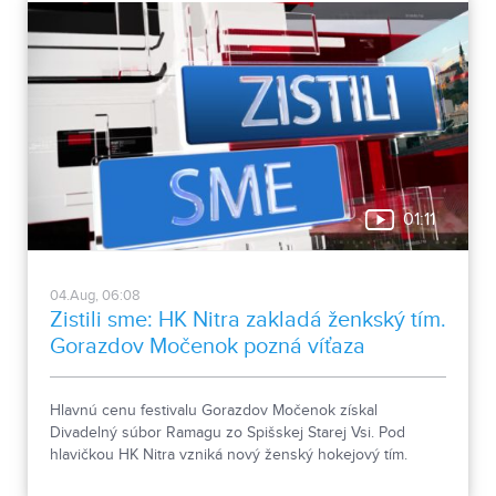
01:11
04.Aug, 06:08
Zistili sme: HK Nitra zakladá ženkský tím.
Gorazdov Močenok pozná víťaza
Hlavnú cenu festivalu Gorazdov Močenok získal
Divadelný súbor Ramagu zo Spišskej Starej Vsi. Pod
hlavičkou HK Nitra vzniká nový ženský hokejový tím.