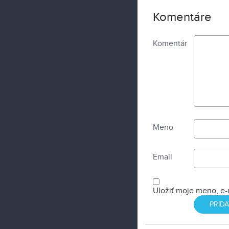
Komentáre
Komentár
Meno
Email
Uložiť moje meno, e-