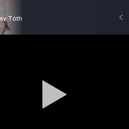
REDAKCIA
Pre
Mgr. Soňa Šimorová
šéfredaktorka
Magazín / Objektívom TV Nitrička
Výrobe medu zasvätil celý svoj život
Reklama
Zažite leto na kúpalisku v
Tvrdošovciach
Spravodajstvo