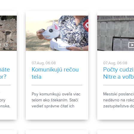
2:33
02:18
07.Aug, 06:08
07.Aug, 06:08
náte
Komunikujú rečou
Počty cudzi
or?
tela
Nitre a voľ
Psy komunikujú oveľa viac
Mestskí poslanci
ory
telom ako štekaním. Stačí
nedávno na roko
enska,
vedieť správne čítať ich
zastupiteľstva d
j
signály a reč tela. Ako im
že za necelý me
nemu
porozumieť a čomu sa pri
prihlásených be
kov
kontakte so psom radšej
4000 cudzincov
vyhnúť, ukázala
na trvalý pobyt. 