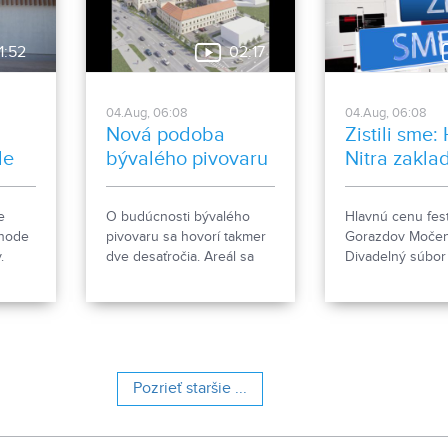
pitnou vodou.
1:52
02:17
04.Aug, 06:08
04.Aug, 06:08
Nová podoba
Zistili sme:
le
bývalého pivovaru
Nitra zakla
ženkský tím
Gorazdov
e
O budúcnosti bývalého
Hlavnú cenu fest
Močenok p
ehode
pivovaru sa hovorí takmer
Gorazdov Močen
víťaza
.
dve desaťročia. Areál sa
Divadelný súbo
e, čo
však čoskoro dočká
zo Spišskej Stare
rozsiahlej revitalizácie. Tá
hlavičkou HK Nit
počíta so zachovaním
nový ženský hok
historických objektov, ale aj
s výstavbou novej
polyfunkčnej budovy.
Pozrieť staršie ...