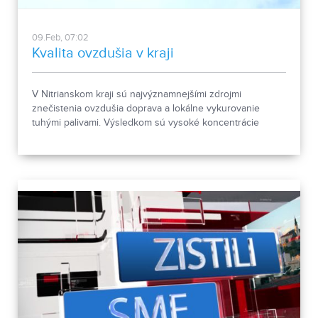
09.Feb, 07:02
Kvalita ovzdušia v kraji
V Nitrianskom kraji sú najvýznamnejšími zdrojmi
znečistenia ovzdušia doprava a lokálne vykurovanie
tuhými palivami. Výsledkom sú vysoké koncentrácie
benzo(a)pyrénu a prachových častíc.