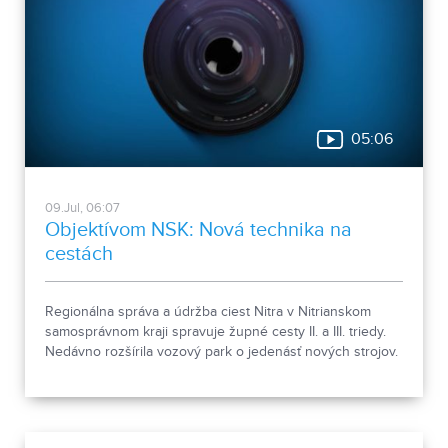
05:06
09.Jul, 06:07
Objektívom NSK: Nová technika na
cestách
Regionálna správa a údržba ciest Nitra v Nitrianskom
samosprávnom kraji spravuje župné cesty II. a III. triedy.
Nedávno rozšírila vozový park o jedenásť nových strojov.