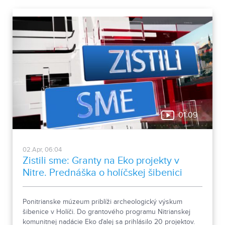
01:09
02.Apr, 06:04
Zistili sme: Granty na Eko projekty v
Nitre. Prednáška o holíčskej šibenici
Ponitrianske múzeum priblíži archeologický výskum
šibenice v Holíči. Do grantového programu Nitrianskej
komunitnej nadácie Eko ďalej sa prihlásilo 20 projektov.