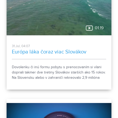
01:19
31.Jul, 04:07
Európa láka čoraz viac Slovákov
Dovolenku či inú formu pobytu s prenocovaním si vlani
dopriali takmer dve tretiny Slovákov starších ako 15 rokov.
Na Slovensku alebo v zahraničí rekreovalo 2,9 milióna
ľudí. Vyplýva to z údajov Štatistického úradu.