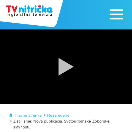
Traktormánia 2025 s pozvánkou
MDD vo Veľkom Záluží
Hlavná stránka
Nezaradené
Zistili sme: Nová publikácia. Svätourbanské Zoborské
slávnosti.