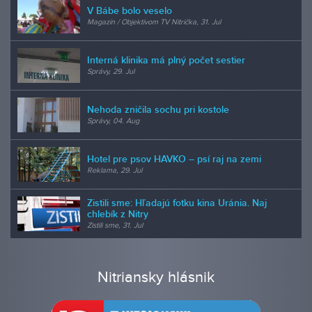
V Bábe bolo veselo
Magazín / Objektívom TV Nitrička, 31. Jul
Interná klinika má plný počet sestier
Správy, 29. Jul
Nehoda zničila sochu pri kostole
Správy, 04. Aug
Hotel pre psov HAVKO – psí raj na zemi
Reklama, 29. Jul
Zistili sme: Hľadajú fotku kina Uránia. Naj
chlebík z Nitry
Zistili sme, 31. Jul
Nitriansky hlásnik