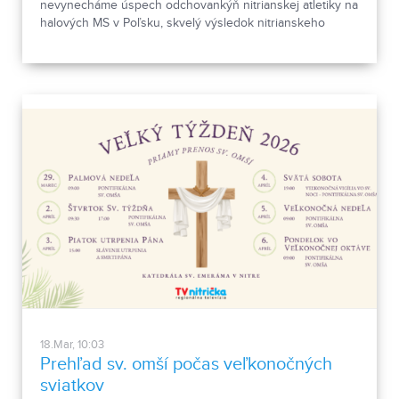
nevynecháme úspech odchovankýň nitrianskej atletiky na
halových MS v Poľsku, skvelý výsledok nitrianskeho
chodca na pretekoch v Rakúsku, či šampionát
vytrvalostných bežcov pod Zoborom.
18.Mar, 10:03
Prehľad sv. omší počas veľkonočných
sviatkov