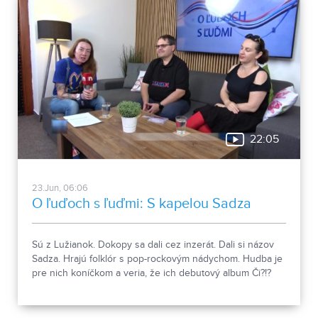
22:05
23.Jun, 06:06
O ľuďoch s ľuďmi: S kapelou Sadza
Sú z Lužianok. Dokopy sa dali cez inzerát. Dali si názov
Sadza. Hrajú folklór s pop-rockovým nádychom. Hudba je
pre nich koníčkom a veria, že ich debutový album Či?!?
poteší poslucháčov.