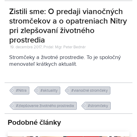
Zistili sme: O predaji vianočných
stromčekov a o opatreniach Nitry
pri zlepšovaní životného
prostredia
19. decembra 2017, Pridal: Mgr. Peter Bednár
Stromčeky a životné prostredie. To je spoločný
menovateľ krátkych aktualít.
#Nitra
#aktuality
#vianočné stromčeky
#zlepšovanie životného prostredia
#stromčeky
Podobné články