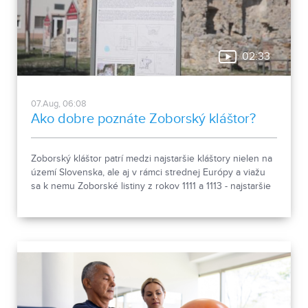
02:33
07.Aug, 06:08
Ako dobre poznáte Zoborský kláštor?
Zoborský kláštor patrí medzi najstaršie kláštory nielen na
území Slovenska, ale aj v rámci strednej Európy a viažu
sa k nemu Zoborské listiny z rokov 1111 a 1113 - najstaršie
zachovalé písomné dokumenty z nášho územia. Areál
spája históriu dvoch rehoľných rádov. Viete, ktoré sú to? :)