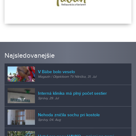
Najsledovanejšie
V Bábe bolo veselo
Magazín / Objektívom TV Nitrička, 31. Jul
Interná klinika má plný počet sestier
Správy, 29. Jul
Nehoda zničila sochu pri kostole
Správy, 04. Aug