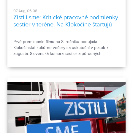
07.Aug, 06:08
Zistili sme: Kritické pracovné podmienky
sestier v teréne. Na Klokočine štartujú
kultúrne večery
Prvé premietanie filmu na 8. ročníku podujatia
Klokočinské kultúrne večery sa uskutoční v piatok 7.
augusta. Slovenská komora sestier a pôrodných
asistentiek upozorňuje na kritické pracovné podmienky
sestier v domácej ošetrovateľskej starostlivosti počas
horúčav.