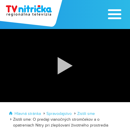
Zoo v Lužiankach
Traktormánia 2025 s pozvánkou
Hlavná stránka
Spravodajstvo
Zistili sme
Zistili sme: O predaji vianočných stromčekov a o
opatreniach Nitry pri zlepšovaní životného prostredia