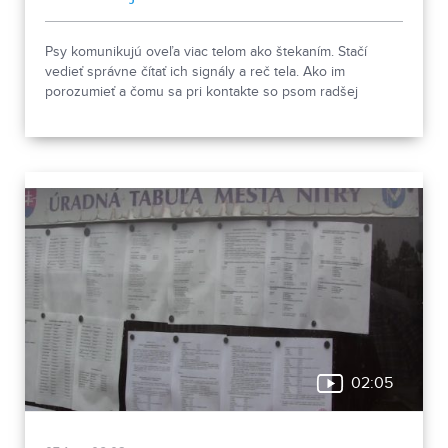
Psy komunikujú oveľa viac telom ako štekaním. Stačí
vedieť správne čítať ich signály a reč tela. Ako im
porozumieť a čomu sa pri kontakte so psom radšej
vyhnúť, ukázala canisterapeutka spolu so svojimi
štvornohými pomocníkmi.
02:05