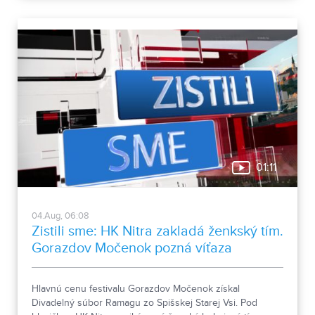
01:11
04.Aug, 06:08
Zistili sme: HK Nitra zakladá ženkský tím.
Gorazdov Močenok pozná víťaza
Hlavnú cenu festivalu Gorazdov Močenok získal
Divadelný súbor Ramagu zo Spišskej Starej Vsi. Pod