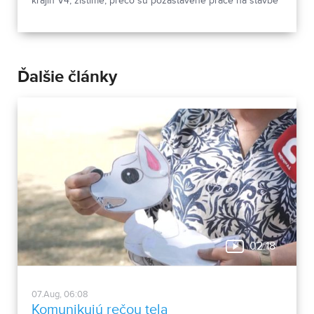
krajín V4; zistíme, prečo sú pozastavené práce na stavbe
haly na Čermáni.
Ďalšie články
02:18
07.Aug, 06:08
Komunikujú rečou tela