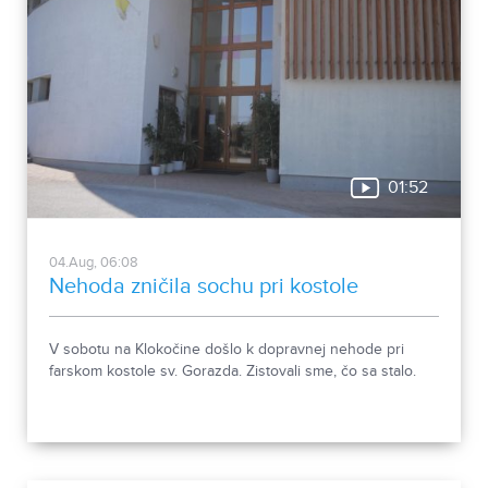
01:52
04.Aug, 06:08
Nehoda zničila sochu pri kostole
V sobotu na Klokočine došlo k dopravnej nehode pri
farskom kostole sv. Gorazda. Zistovali sme, čo sa stalo.