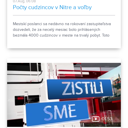
07.Aug, 06:08
Počty cudzincov v Nitre a voľby
Mestskí poslanci sa nedávno na rokovaní zastupiteľstva
dozvedeli, že za necelý mesiac bolo prihlásených
bezmála 4000 cudzincov v meste na trvalý pobyt. Toto
vyvolalo otázniky, ako je možné za krátke obdobie zapísať
taký počet nových obyvateľov. Tieto nezrovnalosti sme sa
rozhodli objasniť.
01:53