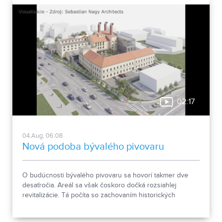
02:17
04.Aug, 06:08
Nová podoba bývalého pivovaru
O budúcnosti bývalého pivovaru sa hovorí takmer dve
desaťročia. Areál sa však čoskoro dočká rozsiahlej
revitalizácie. Tá počíta so zachovaním historických
objektov, ale aj s výstavbou novej polyfunkčnej budovy.