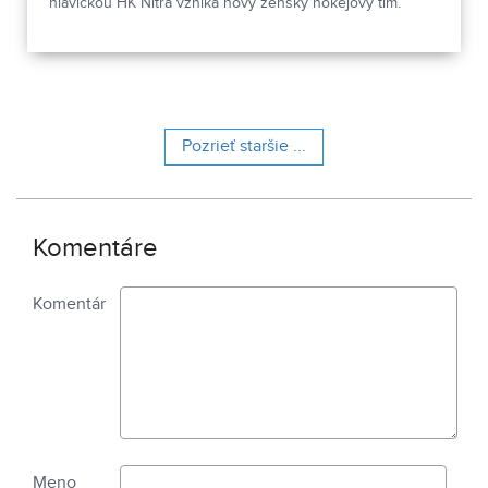
hlavičkou HK Nitra vzniká nový ženský hokejový tím.
Pozrieť staršie ...
Komentáre
Komentár
Meno