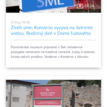
01:24
07.Aug, 06:08
Zistili sme: Komárno vyzýva na šetrenie
vodou. Rodinný deň v Dome ľudového
bývania a architektúry
Ponitrianske múzeum pripravilo v Šali celodenné
podujatie zamerané na tradičné remeslá, zvyky a spôsob
života našich predkov. Vodárne v Komárne z dôvodu
poklesu hladín v nádržiach a vysokej spotreby apelujú na
verejnosť, aby šetrila pitnou vodou.