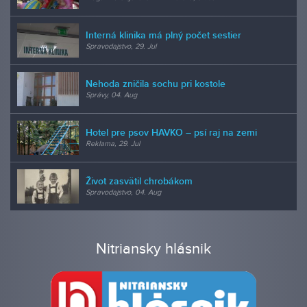
Interná klinika má plný počet sestier
Spravodajstvo, 29. Jul
Nehoda zničila sochu pri kostole
Správy, 04. Aug
Hotel pre psov HAVKO – psí raj na zemi
Reklama, 29. Jul
Život zasvätil chrobákom
Spravodajstvo, 04. Aug
Nitriansky hlásnik