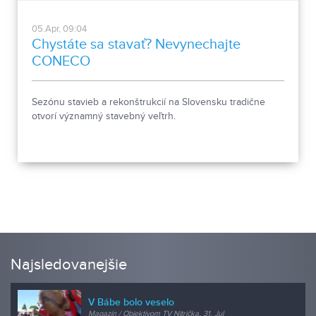
05.Apr, 09:04
Chystáte sa stavať? Nevynechajte
CONECO
Sezónu stavieb a rekonštrukcií na Slovensku tradične
otvorí významný stavebný veľtrh.
Najsledovanejšie
V Bábe bolo veselo
Magazín / Objektívom TV Nitrička, 31. Jul