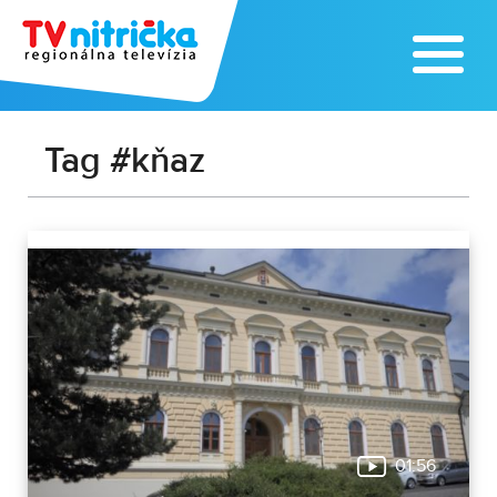
Tag #kňaz
01:56