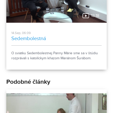
13:18
14.Sep, 06:09
Sedembolestná
O sviatku Sedembolestnej Panny Márie sme sa v štúdiu
rozprávali s katolíckym kňazom Mariánom Šurábom.
Podobné články