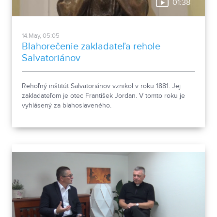
01:38
14.May, 05:05
Blahorečenie zakladateľa rehole
Salvatoriánov
Rehoľný inštitút Salvatoriánov vznikol v roku 1881. Jej
zakladateľom je otec František Jordan. V tomto roku je
vyhlásený za blahoslaveného.