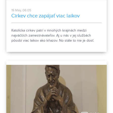
19.May, 06:05
Cirkev chce zapájať viac laikov
Katolícka cirkev patrí v mnohých krajinách medzi
najväčších zamestnávateľov. Aj u nás v jej službách
pôsobí viac laikov ako kňazov. No stále to nie je dosť.