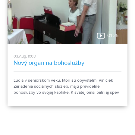
01:25
03.Aug, 11:08
Nový organ na bohoslužby
Ľudia v seniorskom veku, ktorí sú obyvateľmi Viničiek
Zariadenia sociálnych služieb, majú pravidelné
bohoslužby vo svojej kaplnke. K svätej omši patrí aj spev
a hudobný doprovod. Staré piáno vymenili za nové. To
nedávno posvätil kňaz. Nechýbali sme tam ani my.