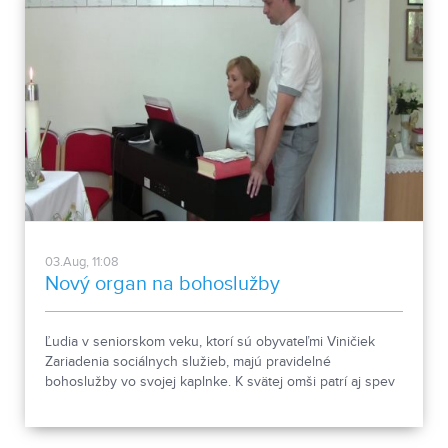
03.Aug, 11:08
Nový organ na bohoslužby
Ľudia v seniorskom veku, ktorí sú obyvateľmi Viničiek
Zariadenia sociálnych služieb, majú pravidelné
bohoslužby vo svojej kaplnke. K svätej omši patrí aj spev
a hudobný doprovod. Staré piáno vymenili za nové. To
nedávno posvätil kňaz. Nechýbali sme tam ani my.