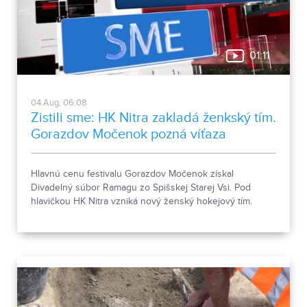
01:11
04.Aug, 06:08
Zistili sme: HK Nitra zakladá ženkský tím.
Gorazdov Močenok pozná víťaza
Hlavnú cenu festivalu Gorazdov Močenok získal
Divadelný súbor Ramagu zo Spišskej Starej Vsi. Pod
hlavičkou HK Nitra vzniká nový ženský hokejový tím.