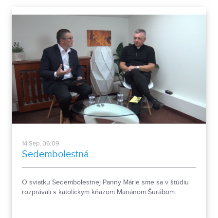
14.Sep, 06:09
Sedembolestná
O sviatku Sedembolestnej Panny Márie sme sa v štúdiu
rozprávali s katolíckym kňazom Mariánom Šurábom.