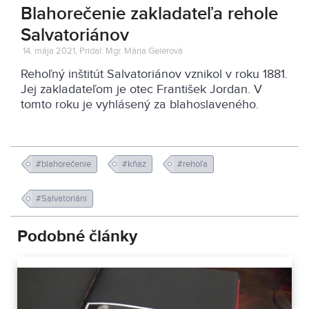
Blahorečenie zakladateľa rehole
Salvatoriánov
14. mája 2021, Pridal: Mgr. Mária Geierová
Rehoľný inštitút Salvatoriánov vznikol v roku 1881.
Jej zakladateľom je otec František Jordan. V
tomto roku je vyhlásený za blahoslaveného.
#blahorečenie
#kňaz
#rehoľa
#Salvatoriáni
Podobné články