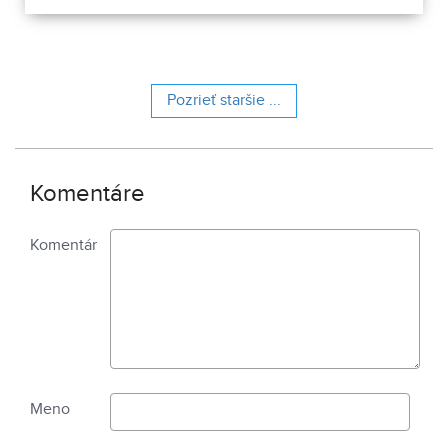
obsahuje 13 pamiatkových objektov. Je to 9 murovaných
budov niekdajšieho „Šiator tábora", strážnica, budova
hostinca a kolkáreň, ktoré dopĺňa hlavná budova
nemocnice s dvoma menšími pavilónmi a park.
Pozrieť staršie ...
Komentáre
Komentár
Meno