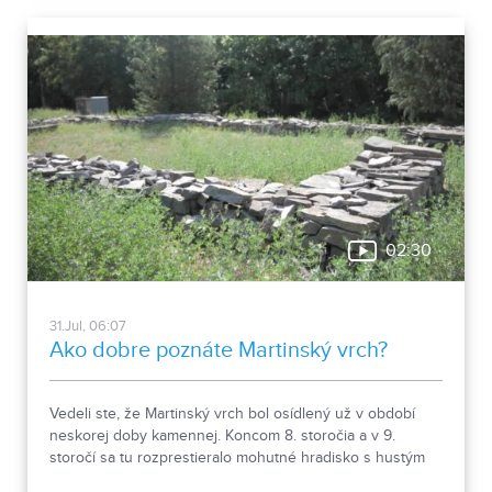
02:30
31.Jul, 06:07
Ako dobre poznáte Martinský vrch?
Vedeli ste, že Martinský vrch bol osídlený už v období
neskorej doby kamennej. Koncom 8. storočia a v 9.
storočí sa tu rozprestieralo mohutné hradisko s hustým
osídlením. Dnes Národná kultúrna pamiatka kasáreň