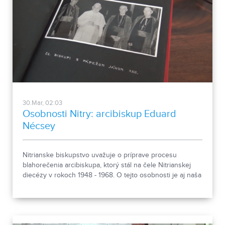
30.Mar, 02:03
Osobnosti Nitry: arcibiskup Eduard
Nécsey
Nitrianske biskupstvo uvažuje o príprave procesu
blahorečenia arcibiskupa, ktorý stál na čele Nitrianskej
diecézy v rokoch 1948 - 1968. O tejto osobnosti je aj naša
relácia.