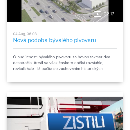
02:17
04.Aug, 06:08
Nová podoba bývalého pivovaru
O budúcnosti bývalého pivovaru sa hovorí takmer dve
desaťročia. Areál sa však čoskoro dočká rozsiahlej
revitalizácie. Tá počíta so zachovaním historických
objektov, ale aj s výstavbou novej polyfunkčnej budovy.