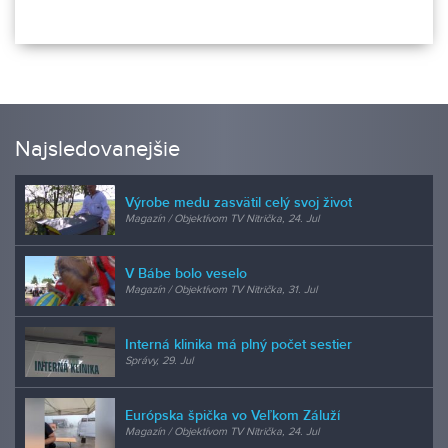
Najsledovanejšie
Výrobe medu zasvätil celý svoj život
Magazín / Objektívom TV Nitrička, 24. Jul
V Bábe bolo veselo
Magazín / Objektívom TV Nitrička, 31. Jul
Interná klinika má plný počet sestier
Správy, 29. Jul
Európska špička vo Veľkom Záluží
Magazín / Objektívom TV Nitrička, 24. Jul