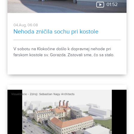
01:52
04.Aug, 06:08
Nehoda zničila sochu pri kostole
V sobotu na Klokočine došlo k dopravnej nehode pri
farskom kostole sv. Gorazda. Zistovali sme, čo sa stalo.