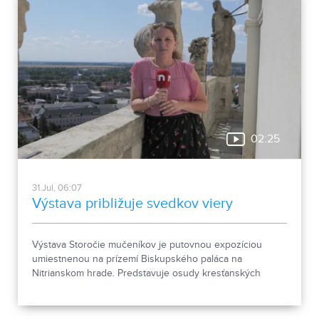
02:25
31.Jul, 06:07
Výstava približuje svedkov viery
Výstava Storočie mučeníkov je putovnou expozíciou
umiestnenou na prízemí Biskupského paláca na
Nitrianskom hrade. Predstavuje osudy kresťanských
mučeníkov 20. storočia z krajín strednej a východnej
Európy a počas letnej sezóny je sprístupnená
návštevníkom hradu.