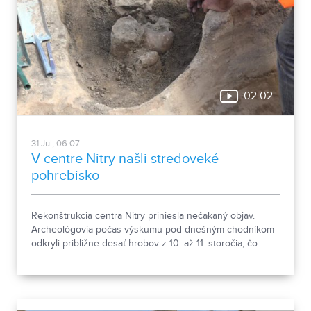
02:02
31.Jul, 06:07
V centre Nitry našli stredoveké
pohrebisko
Rekonštrukcia centra Nitry priniesla nečakaný objav.
Archeológovia počas výskumu pod dnešným chodníkom
odkryli približne desať hrobov z 10. až 11. storočia, čo
podľa odborníkov potvrdzuje, že Nitra patrila už pred tisíc
rokmi k významným sídlam. Okrem kostrových
pozostatkov našli aj bronzové záušnice či pozostatky
niekdajšej mestskej zástavby.