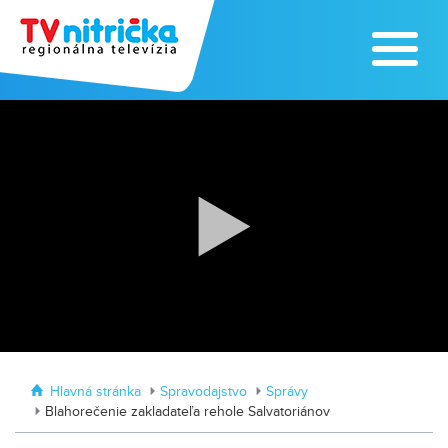
Traktormánia 2025 s pozvánkou
MDD vo Veľkom Záluží
Hlavná stránka
Spravodajstvo
Správy
Blahorečenie zakladateľa rehole Salvatoriánov