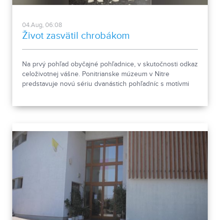
04.Aug, 06:08
Život zasvätil chrobákom
Na prvý pohľad obyčajné pohľadnice, v skutočnosti odkaz
celoživotnej vášne. Ponitrianske múzeum v Nitre
predstavuje novú sériu dvanástich pohľadníc s motívmi
chrobákov. Vznikla zo zbierky entomológa Ivana Šabíka zo
Zlatých Moraviec, ktorú jeho rodina darovala múzeu.
Okrem zaujímavých druhov približuje zbierka aj príbeh
muža, ktorého láska k prírode pretrvala aj po jeho
odchode.