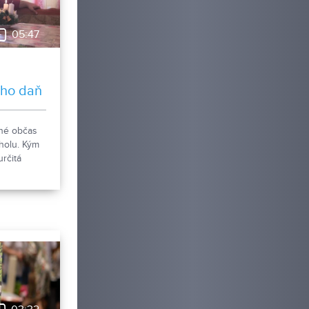
05:47
eho daň
ené občas
oholu. Kým
rčitá
, tak je
u. Niektorí
 hranicu a
y. Jeden z
koholikov
o tieňa a
závislosti.
ec,
 robotník,
 Ján Peťko