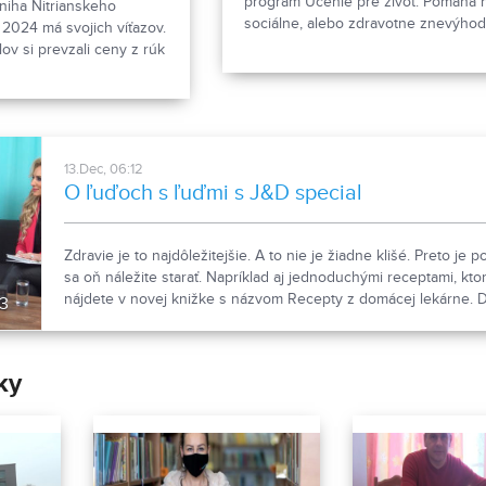
program Učenie pre život. Pomáha 
kniha Nitrianskeho
sociálne, alebo zdravotne znevýh
2024 má svojich víťazov.
rodinám. Takýchto centier je na Sl
ov si prevzali ceny z rúk
vyše dvadsať. V rámci spomínanéh
ltúry a cestovného
nedávno predstavili aj knihu zamer
amosprávneho kraja.
mladšiu vekovú kategóriu, aby vede
podujatia doplnilo
rovesníkov, ktorí sú odlišní.
folklórneho súboru
 Alice Závodnej.
13.Dec, 06:12
O ľuďoch s ľuďmi s J&D special
Zdravie je to najdôležitejšie. A to nie je žiadne klišé. Preto je 
sa oň náležite starať. Napríklad aj jednoduchými receptami, kto
nájdete v novej knižke s názvom Recepty z domácej lekárne. 
13
službu v oblasti vitality urobia aj výživové doplnky, ktorých je 
trhu obrovské množstvo. My vám predstavíme tie od spoločno
special.
ky