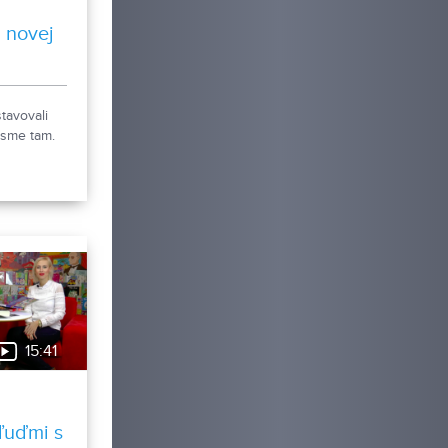
 novej
tavovali
 sme tam.
15:41
ľuďmi s