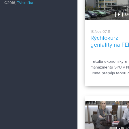
©2016,
TVnitrička
0
18.Nov, 07:11
Rýchlokurz
geniality na FE
ke
Fakulta ekonomiky a
manažmentu SPU v Ni
umne prepája teóriu 
prax. A to aj cez prav
prednášky hostí, ktor
čo povedať nielen
študentom, ale aj
pedagógom. Nedávno
mohli zoči-voči stretn
uznávaným ekonóno
zároveň autorom kni
bestselleru Rýchloku