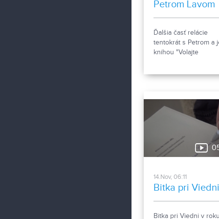
Petrom Lavom
Ďalšia časť relácie
tentokrát s Petrom a 
knihou "Volajte
pohotovosť".
0
14.Nov, 06:11
Bitka pri Viedn
Bitka pri Viedni v rok