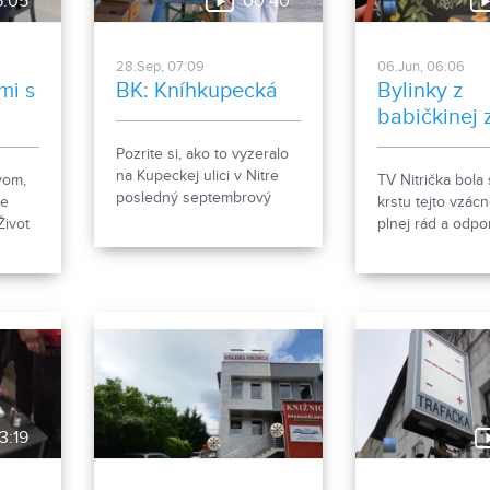
6:05
00:40
Johny všetko op
svojej knihe.
28.Sep, 07:09
06.Jun, 06:06
mi s
BK: Kníhkupecká
Bylinky z
babičkinej 
Pozrite si, ako to vyzeralo
na Kupeckej ulici v Nitre
vom,
TV Nitrička bola
posledný septembrový
de
krstu tejto vzácn
piatok.
Život
plnej rád a odpo
Zisťovali sme po
3:19