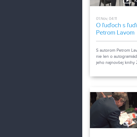
1
geniality.
01.Nov, 04:11
O ľuďoch s ľuď
Petrom Lavom
S autorom Petrom La
nie len o autogramiá
jeho najnovšej knihy 
na linke 155.
0