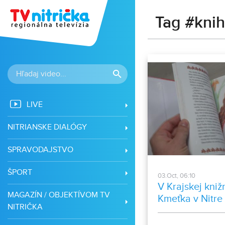
Tag #kni
LIVE
NITRIANSKE DIALÓGY
SPRAVODAJSTVO
ŠPORT
03.Oct, 06:10
V Krajskej kniž
MAGAZÍN / OBJEKTÍVOM TV
Kmeťka v Nitre
NITRIČKA
víťazom súťaže 