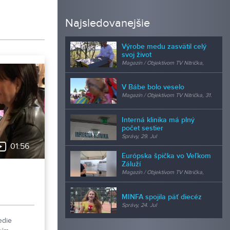
Najsledovanejšie
Výrobe medu zasvätil celý
svoj život
Magazín / Objektívom TV Nitrička,
24. Jul
V Bábe bolo veselo
Magazín / Objektívom TV Nitrička, 31.
Jul
Interná klinika má plný
počet sestier
Správy, 29. Jul
01:56
Európska špička vo Veľkom
Záluží
Magazín / Objektívom TV Nitrička,
24. Jul
MINFA spojila päť diecéz
Správy, 24. Jul
edie