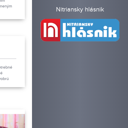
ním
odneným
Nitriansky hlásnik
ovensku
o programu
anú na
la vnímať
potrebné
ré
Dobrú
však na
sti J&D