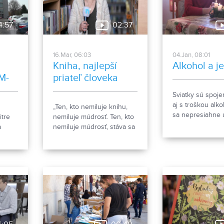
4:57
02:37
16.Mar, 06:03
04.Jan, 08:01
Kniha, najlepší
Alkohol a j
M-
priateľ človeka
Sviatky sú spoj
aj s troškou alk
„Ten, kto nemiluje knihu,
sa nepresiahne u
tre
nemiluje múdrosť. Ten, kto
normálna hranica
a
nemiluje múdrosť, stáva sa
všetko v poriadk
idelné
hlupákom.” Ján Amos
však idú za túto
í majú
Komenský. Potrebu
nastanú problém
vzdelávania sa nám
abstinujúcich al
pripomína aj marec, mesiac
vystúpil zo svojh
 sa
knihy.
povedal o svojej 
úť s
Vyštudovaný her
m a
moderátor, otec,
žného
dabingový herec
rz