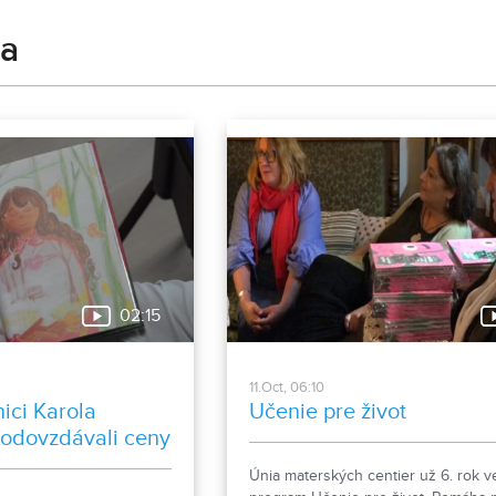
ha
02:15
11.Oct, 06:10
nici Karola
Učenie pre život
 odovzdávali ceny
Naj kniha kraja
Únia materských centier už 6. rok v