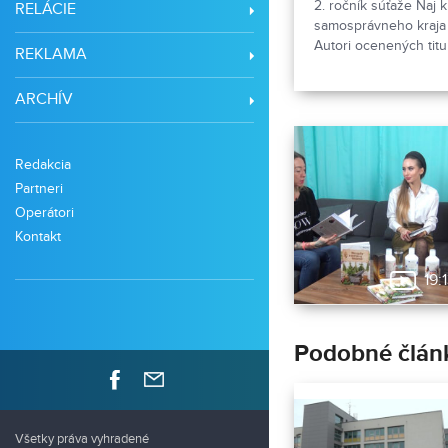
2. ročník súťaže Naj 
RELÁCIE
samosprávneho kraja 
Autori ocenených titul
REKLAMA
vedúcej Oddelenia ku
ruchu Nitrianskeho s
ARCHÍV
Slávnostnú atmosféru 
vystúpenie Detského 
Drienočka a recitácia
Redakcia
Partneri
Operátori
Kontakt
19:
Podobné člán
Všetky práva vyhradené