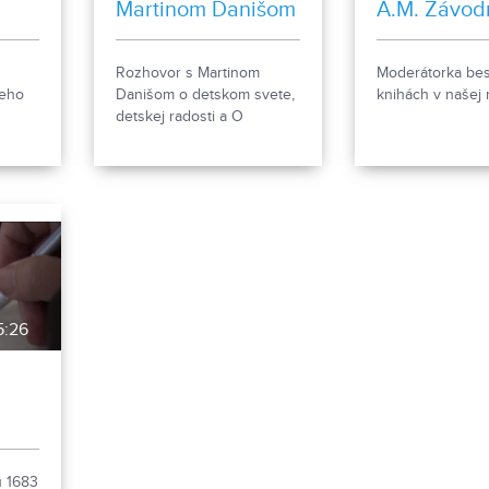
Martinom Danišom
A.M. Závod
Rozhovor s Martinom
Moderátorka bes
jeho
Danišom o detskom svete,
knihách v našej r
detskej radosti a O
chlapcovi, ktorý hľadal
vôňu čokolády.
5:26
i
u 1683