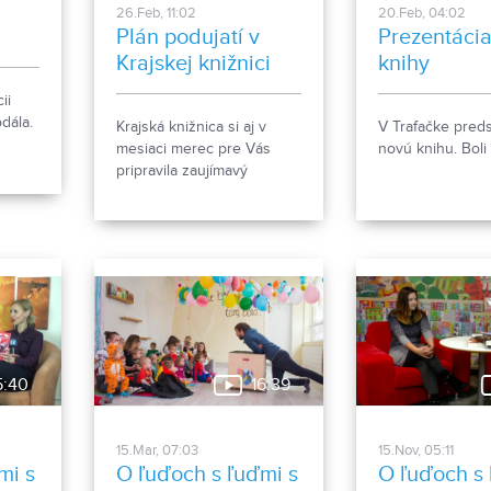
26.Feb, 11:02
20.Feb, 04:02
Plán podujatí v
Prezentácia
Krajskej knižnici
knihy
Karola Kmeťka v
ii
Nitre
dála.
Krajská knižnica si aj v
V Trafačke preds
mesiaci merec pre Vás
novú knihu. Boli
pripravila zaujímavý
program. Neváhajte byť ich
súčasťou.
5:40
16:39
15.Mar, 07:03
15.Nov, 05:11
mi s
O ľuďoch s ľuďmi s
O ľuďoch s 