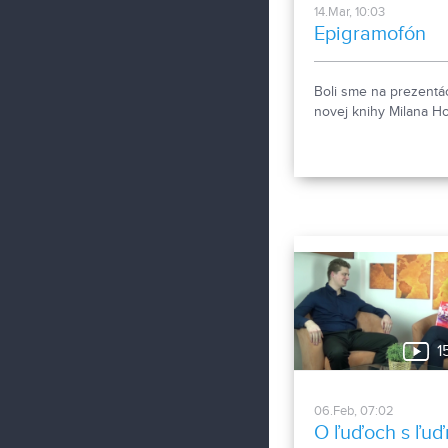
14.Mar, 10:03
Epigramofón
Boli sme na prezentác
novej knihy Milana Ho
1
06.Feb, 07:02
O ľuďoch s ľuď