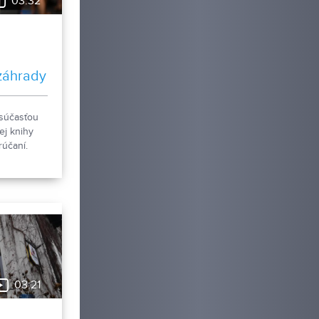
03:32
ísal vo
záhrady
 súčasťou
ej knihy
rúčaní.
drobnosti.
03:21