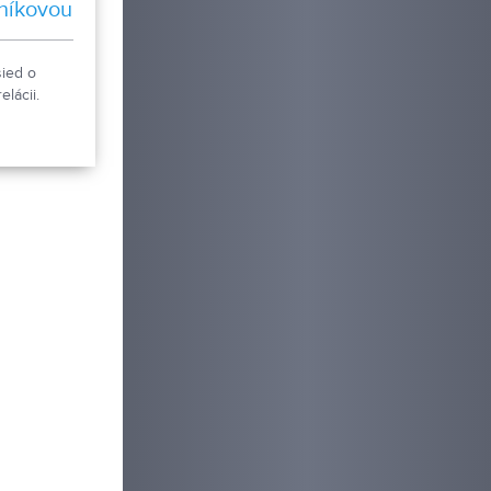
níkovou
ied o
elácii.