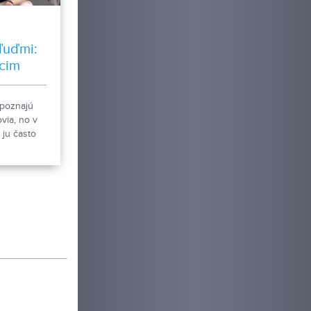
y má
ja 2026.
ľuďmi:
úcim
om
 poznajú
via, no v
 ju často
a
oňov, ktorí
a
vane. Luki
átorom TV
muzike sa
 a to
m veriť, o
 reč v
 ľuďoch s