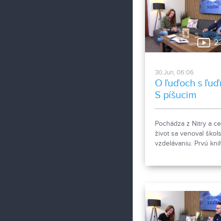
2
30.Jun, 06:06
O ľuďoch s ľuď
S píšucim
lokálpatriotom
Pochádza z Nitry a ce
život sa venoval škol
vzdelávaniu. Prvú kni
zbierku poviedok Trog
vydal v roku 2010 a
umiestnil sa s ňou na 
mieste v ankete Debu
roka. Nasledovali Tro
štátnej službe, Podnik
a Pavučiny osudov.