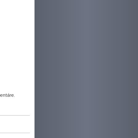
entáre.