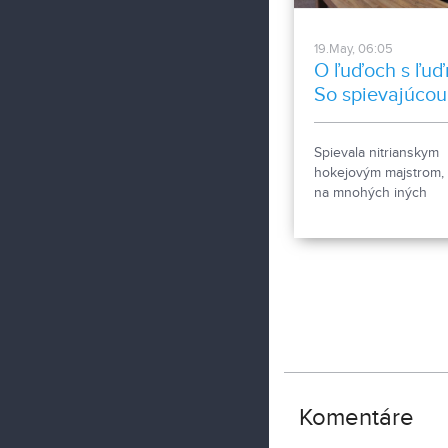
Martinom Blahom.
19.May, 06:05
O ľuďoch s ľuď
So spievajúcou
mamou Erikou
Spievala nitrianskym
hokejovým majstrom, a
na mnohých iných
miestach. Obľúbenej
činnosti sa na čas
nevenovala, stala sa 3
násobnou mamou, ale
časom sa k hudbe vrát
urobila dobre. Zozná
s Erikou Rábekovou.
Komentáre