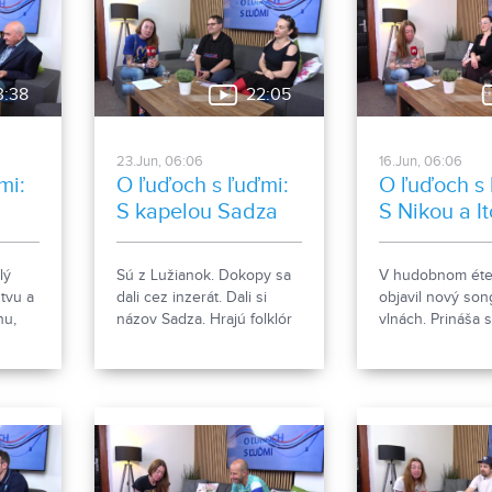
ktorých je však na trhu
knižníc na vybr
obrovské množstvo. My
autobusových st
vám predstavíme tie od
spoločnosti J&D special.
3:38
22:05
23.Jun, 06:06
16.Jun, 06:06
mi:
O ľuďoch s ľuďmi:
O ľuďoch s 
S kapelou Sadza
S Nikou a I
lý
Sú z Lužianok. Dokopy sa
V hudobnom éter
stvu a
dali cez inzerát. Dali si
objavil nový so
hu,
názov Sadza. Hrajú folklór
vlnách. Prináša 
ári,
s pop-rockovým
dvoch zaujímavý
nádychom. Hudba je pre
a dvoch talento
4.
nich koníčkom a veria, že
spevákov. Nika B
t
ich debutový album Či?!?
Itcho Pčelár o ce
gár v
poteší poslucháčov.
hudobnej novin
atelia
porozprávali v re
ľuďoch s ľuďmi.