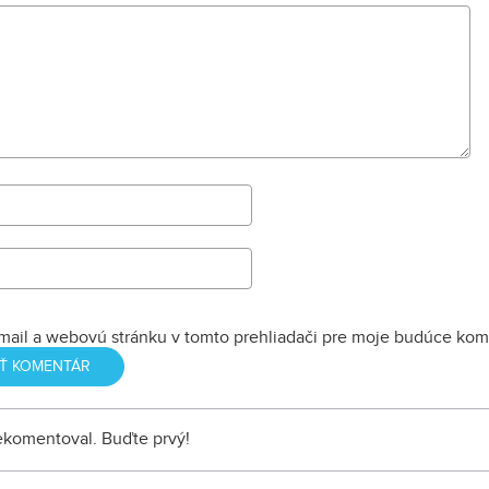
Garden Róbertom
ľuďmi.
Kyslerom.
mail a webovú stránku v tomto prehliadači pre moje budúce kom
nekomentoval. Buďte prvý!