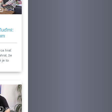
19:04
ľuďmi:
om
ovi
rca hrať
hral, že
 je to
iu, v ktorej
ariť tak,
epodarí? No
zvami sa
ť herci
vá a Ján
nscenácii
 Bagara v
eter Pan.
19:25
a s