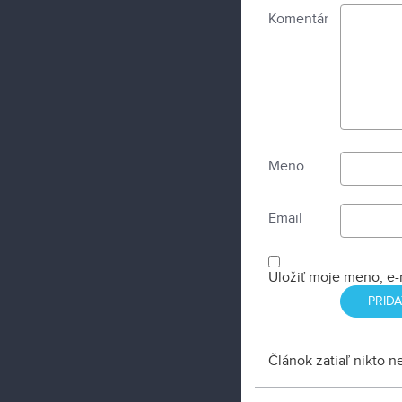
Komentár
Meno
Email
Uložiť moje meno, e-
Článok zatiaľ nikto 