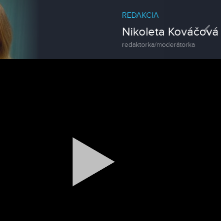
REDAKCIA
Pre
Nikoleta Kováčová
redaktorka/moderátorka
Spravodajstvo
Zoo v Lužiankach
Magazín
Traktormánia 2025 s pozvánkou
Magazín / Objektívom TV Nitrička