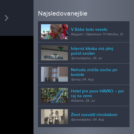
REDAK
Najsledovanejšie
vious
Next
Ladis
kamera
V Bábe bolo veselo
Magazín / Objektívom TV Nitrička, 31.
Jul
Interná klinika má plný
počet sestier
Spravodajstvo, 29. Jul
Nehoda zničila sochu pri
kostole
Správy, 04. Aug
Hotel pre psov HAVKO – psí
raj na zemi
Reklama, 29. Jul
Život zasvätil chrobákom
Spravodajstvo, 04. Aug