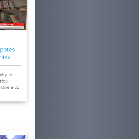
 poteš
níka
ihy, je
osťou
čítané a už
hy aj s
va vyzýva
sa zapojili
ruj knihe
riniesli
zo svojej
eľaných