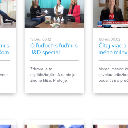
13.Dec, 06:12
18.Feb, 06:02
mi s
O ľuďoch s ľuďmi s
Čítaj viac a
šom
J&D special
iného milov
kníh
Zdravie je to
Marec, mesiac kn
vete,
najdôležitejšie. A to nie je
skvelou príležit
žiadne klišé. Preto je
podeliť sa o pre
l
potrebné sa oň náležite
nepoužívané kni
starať. Napríklad aj
ďalšími čitateľmi.
jednoduchými receptami,
Spoločnosť Arri
ktoré nájdete v novej
cestujúcich, aby 
knižke s názvom Recepty z
do iniciatívy „Da
domácej lekárne. Dobrú
druhú šancu" a p
službu v oblasti vitality
prečítané knihy 
urobia aj výživové doplnky,
knižnice do zdi