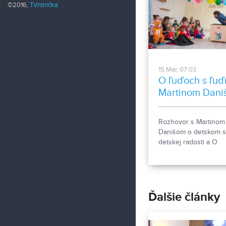
©2016,
TVnitrička
15.Mar, 07:03
O ľuďoch s ľuď
Martinom Dani
Rozhovor s Martinom
Danišom o detskom s
detskej radosti a O
chlapcovi, ktorý hľada
vôňu čokolády.
Ďalšie články