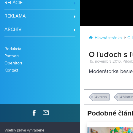
RELÁCIE
REKLAMA
ARCHÍV
Hlavná stránka
O 
Redakcia
O ľuďoch s 
Partneri
15. novembra 2016, Pridal
Operátori
Kontakt
Moderátorka besied
#kniha
#Marti
Podobné člán
Všetky práva vyhradené