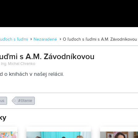
MDD vo Veľkom Záluží
ľuďoch s ľuďmi
Nezaradené
O ľuďoch s ľuďmi s A.M. Závodníkovou
ľuďmi s A.M. Závodníkovou
: Ing. Michal Chrenko
 o knihách v našej relácii.
nus
#čítanie
ky