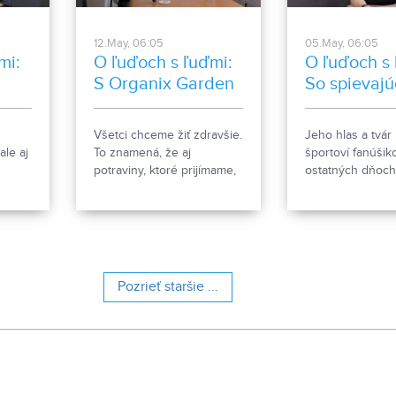
prvkami grotesk
premiéru 29. má
12.May, 06:05
05.May, 06:05
mi:
O ľuďoch s ľuďmi:
O ľuďoch s 
S Organix Garden
So spievaj
moderátor
Všetci chceme žiť zdravšie.
Jeho hlas a tvár
le aj
To znamená, že aj
športoví fanúšiko
potraviny, ktoré prijímame,
ostatných dňoch
si vyberáme zdravšie.
vídali fanúšikovi
Rovnako je to aj s ovocím
hokejových Corg
-
či zeleninou. Ako však
bielomodrých
 pred
zachrániť úrodu, keď ju
povzbudzovali n
ila. A
napadnú škodcovia alebo
zápasoch na Slo
mte sa
choroby? Siahate po
Turiak je moder
Pozrieť staršie ...
chémii? Budúcnosť je v
JOJ Šport, ale aj
biologických prípravkoch, o
hudobníkom. K 
ktorých sme sa
vracia po rokoch
porozprávali s ich veľkým
singlom Čomu má
propagátorom,
ktorom bola tiež
spolumajiteľom Organix
štúdiu relácie O