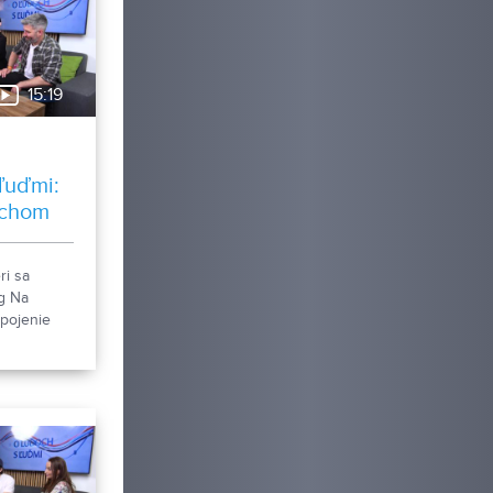
aných
aniciach.
15:19
ľuďmi:
tchom
i sa
ng Na
spojenie
ch hlasov
vaných
arlak a
ste k ich
ke
lácii O