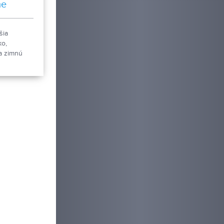
me
šia
ko,
a zimnú
v, počasie
m roku.