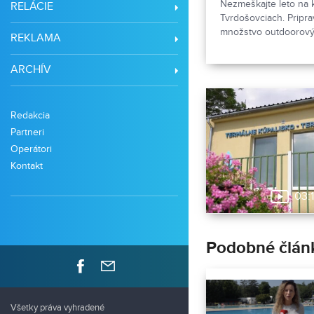
Nezmeškajte leto na 
RELÁCIE
Tvrdošovciach. Pripra
množstvo outdoorovýc
REKLAMA
podujatia.
ARCHÍV
Redakcia
Partneri
Operátori
Kontakt
03:
Podobné člán
Všetky práva vyhradené