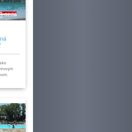
02:06
rná
ť
isko
etrovým
nom,
ými a
i,
ynovenou
priek tomu
aliska