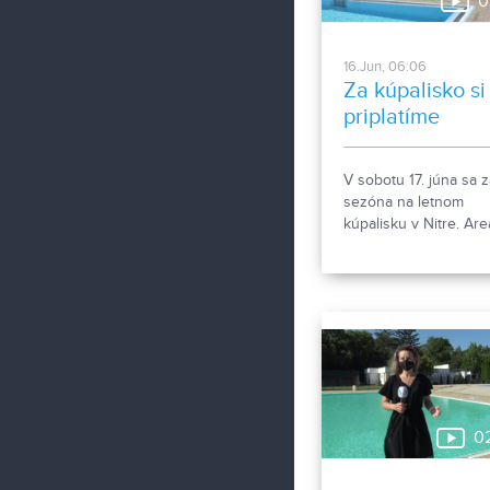
0
16.Jun, 06:06
Za kúpalisko si
priplatíme
V sobotu 17. júna sa 
sezóna na letnom
kúpalisku v Nitre. Are
oproti vlaňajšku zme
neprináša, nové je vš
vstupné.
0