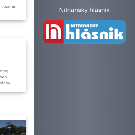
.
o sezóna
Nitriansky hlásnik
etnej
cien
zénov.