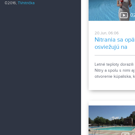
©2016,
TVnitrička
0
20.Jun, 06:06
Nitrania sa opä
osviežujú na
kúpalisku
Letné teploty dorazili 
Nitry a spolu s nimi aj
otvorenie kúpaliska, 
každoročne priláka
množstvo návštevník
odštartovanie svojej l
sezóny sa kúpalisko
pripravovalo dva mes