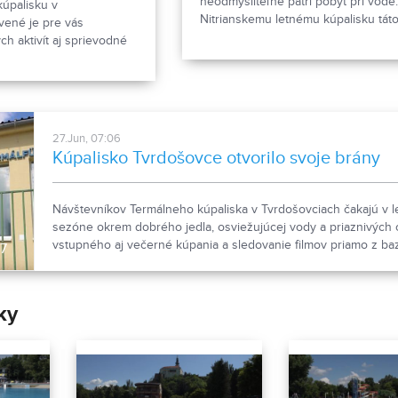
neodmysliteľne patrí pobyt pri vode
kúpalisku v
Nitrianskemu letnému kúpalisku tát
vené je pre vás
nepriala.
h aktivít aj sprievodné
27.Jun, 07:06
Kúpalisko Tvrdošovce otvorilo svoje brány
Návštevníkov Termálneho kúpaliska v Tvrdošovciach čakajú v l
sezóne okrem dobrého jedla, osviežujúcej vody a priaznivých 
vstupného aj večerné kúpania a sledovanie filmov priamo z ba
17
ky