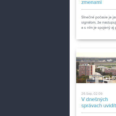
zmenami
Slnečné počasie je j
signálom, že nastupuj
a s ním je spojený aj
pri vode. Nitrianske 
kúpalisko vstupuje d
novej sezóny s novin
Vieme viac.
0
26.Sep, 02:09
V dnešných
správach uvidí