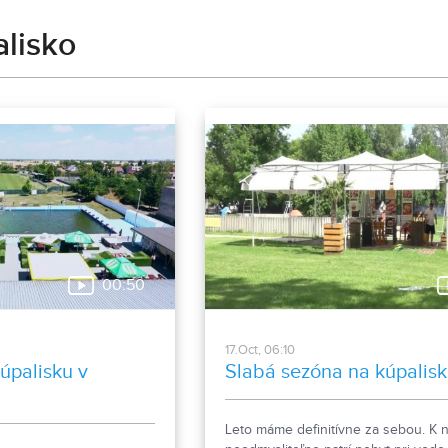
lisko
00:50
17.Oct, 06:10
kúpalisku v
Slabá sezóna na kúpalis
Leto máme definitívne za sebou. K