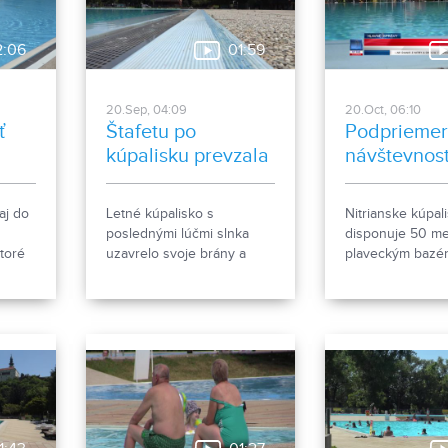
2:06
01:59
20.Sep, 04:09
20.Oct, 06:10
ť
Štafetu po
Podprieme
kúpalisku prevzala
návštevnos
plaváreň
aj do
Letné kúpalisko s
Nitrianske kúpal
poslednými lúčmi slnka
disponuje 50 m
ktoré
uzavrelo svoje brány a
plaveckým bazé
zimnú štafetu v plávaní
dvoma rekreačn
ov. Na
prevzal mestský kúpeľ. O
detskými bazénm
etnej
tom, akú sezónu má leto za
tobogánom či v
sebou a na čo všetko sa
gastrozónou. Na
iace.
môžete v súvislosti s
bola tohtoročná
plavárňou tešiť v tej zimnej,
návštevnosť kúp
vám priblíži nasledujúca
slabá.
reportáž.