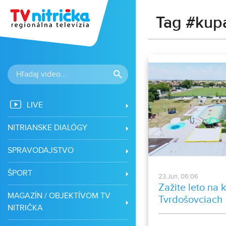
Tag #kupa
LIVE
NITRIANSKE DIALÓGY
SPRAVODAJSTVO
ŠPORT
23.Jun, 06:06
Zažite leto na 
MAGAZÍN / OBJEKTÍVOM TV
Tvrdošovciach
NITRIČKA