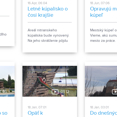
16.Apr, 06:04
18.Jun, 07:06
Letné kúpalisko o
Opravujú m
čosi krajšie
kúpeľ
Areál nitrianskeho
Mestský kúpeľ o
dlho
kúpaliska bude vynovený.
Vieme, akú sumu
Na jeho skrášlenie pôjdu
mesto za práce. 
státisíce eur. Všetko sa má
ste milovníci pob
stihnúť do novej sezóny.
vode, vhodnou a
je letné kúpalisk
1:46
01:12
18.Jan, 07:01
18.Jan, 03:01
o so
Opäť k
Do dnešnýc