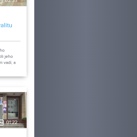
02:33
alitu
eho
li jeho
m vadí, a
úpalisku
tu
lužieb
j s našou
01:22