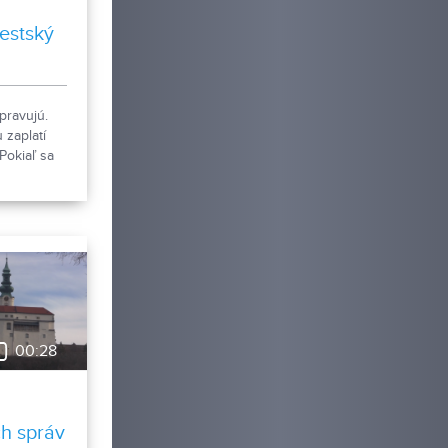
estský
pravujú.
 zaplatí
Pokiaľ sa
ytu pri
lternatívou
o.
00:28
h správ