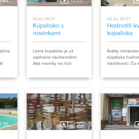
1:43
01:27
01.Jul, 06:07
02.Jul, 06:07
Kúpalisko s
Hodnotili kv
novinkami
kúpaliska
začína
Letné kúpalisko je už
Kvality nitriansk
zaplnené návštevníkmi.
kúpaliska hodnoti
ál
Aké novinky na nich
návštevníci. Čo i
ny
čakajú?
naopak, by na k
ak
privítali? Na kvali
poskytovaných s
sme sa pozreli a
kamerou.
2:26
01:50