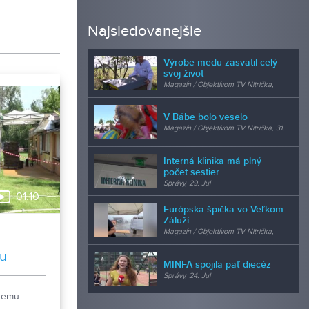
Najsledovanejšie
Výrobe medu zasvätil celý
svoj život
Magazín / Objektívom TV Nitrička,
24. Jul
V Bábe bolo veselo
Magazín / Objektívom TV Nitrička, 31.
Jul
Interná klinika má plný
počet sestier
Správy, 29. Jul
01:10
Európska špička vo Veľkom
Záluží
Magazín / Objektívom TV Nitrička,
24. Jul
ku
MINFA spojila päť diecéz
Správy, 24. Jul
 nemu