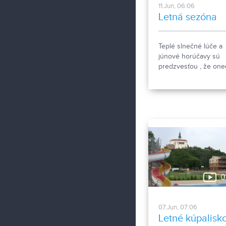
11.Jun, 06:06
Letná sezóna
Teplé slnečné lúče a
júnové horúčavy sú
predzvesťou , že one
sa otvorí kúpalisko.
0
07.Jun, 07:06
Letné kúpalisk