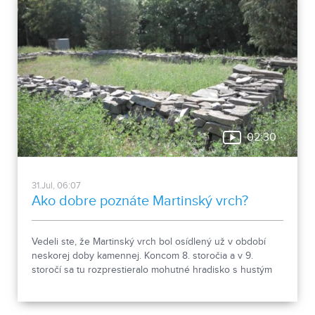
02:30
31.Jul, 06:07
Ako dobre poznáte Martinský vrch?
Vedeli ste, že Martinský vrch bol osídlený už v období
neskorej doby kamennej. Koncom 8. storočia a v 9.
storočí sa tu rozprestieralo mohutné hradisko s hustým
osídlením. Dnes Národná kultúrna pamiatka kasáreň
obsahuje 13 pamiatkových objektov. Je to 9 murovaných
budov niekdajšieho „Šiator tábora", strážnica, budova