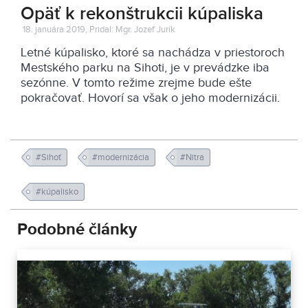
Opäť k rekonštrukcii kúpaliska
18. januára 2019, Pridal: Mgr. Jozef Jurík
Letné kúpalisko, ktoré sa nachádza v priestoroch
Mestského parku na Sihoti, je v prevádzke iba
sezónne. V tomto režime zrejme bude ešte
pokračovať. Hovorí sa však o jeho modernizácii.
#Sihoť
#modernizácia
#Nitra
#kúpalisko
Podobné články