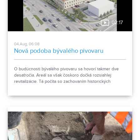
02:17
04.Aug, 06:08
Nová podoba bývalého pivovaru
O budúcnosti bývalého pivovaru sa hovorí takmer dve
desaťročia. Areál sa však čoskoro dočká rozsiahlej
revitalizácie. Tá počíta so zachovaním historických
objektov, ale aj s výstavbou novej polyfunkčnej budovy.