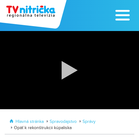
Výrobe medu zasvätil celý svoj život
Zažite leto na kúpalisku v
Tvrdošovciach
Hlavná stránka
Spravodajstvo
Správy
Opäť k rekonštrukcii kúpaliska