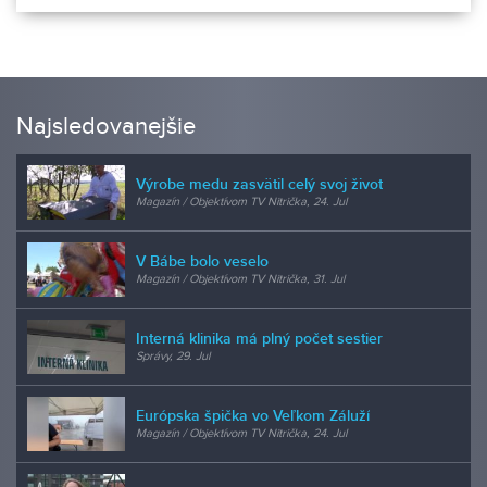
Najsledovanejšie
Výrobe medu zasvätil celý svoj život
Magazín / Objektívom TV Nitrička, 24. Jul
V Bábe bolo veselo
Magazín / Objektívom TV Nitrička, 31. Jul
Interná klinika má plný počet sestier
Správy, 29. Jul
Európska špička vo Veľkom Záluží
Magazín / Objektívom TV Nitrička, 24. Jul