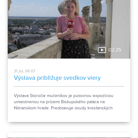
02:25
31.Jul, 06:07
Výstava približuje svedkov viery
Výstava Storočie mučeníkov je putovnou expozíciou
umiestnenou na prízemí Biskupského paláca na
Nitrianskom hrade. Predstavuje osudy kresťanských
mučeníkov 20. storočia z krajín strednej a východnej
Európy a počas letnej sezóny je sprístupnená
návštevníkom hradu.