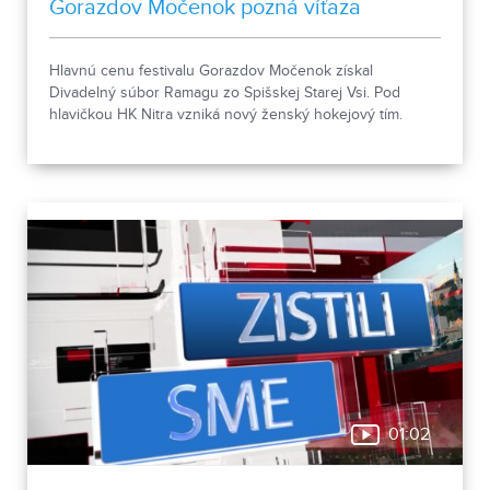
Gorazdov Močenok pozná víťaza
Hlavnú cenu festivalu Gorazdov Močenok získal
Divadelný súbor Ramagu zo Spišskej Starej Vsi. Pod
hlavičkou HK Nitra vzniká nový ženský hokejový tím.
01:02