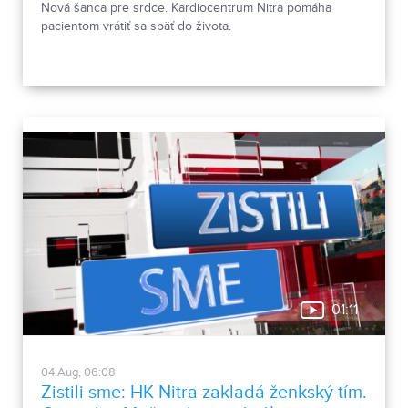
Nová šanca pre srdce. Kardiocentrum Nitra pomáha
pacientom vrátiť sa späť do života.
01:11
04.Aug, 06:08
Zistili sme: HK Nitra zakladá ženkský tím.