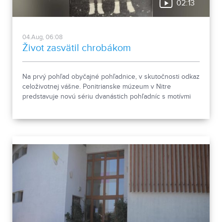
02:13
04.Aug, 06:08
Život zasvätil chrobákom
Na prvý pohľad obyčajné pohľadnice, v skutočnosti odkaz
celoživotnej vášne. Ponitrianske múzeum v Nitre
predstavuje novú sériu dvanástich pohľadníc s motívmi
chrobákov. Vznikla zo zbierky entomológa Ivana Šabíka zo
Zlatých Moraviec, ktorú jeho rodina darovala múzeu.
Okrem zaujímavých druhov približuje zbierka aj príbeh
muža, ktorého láska k prírode pretrvala aj po jeho
odchode.