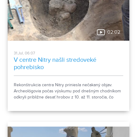
02:02
31.Jul, 06:07
V centre Nitry našli stredoveké
pohrebisko
Rekonštrukcia centra Nitry priniesla nečakaný objav.
Archeológovia počas výskumu pod dnešným chodníkom
odkryli približne desať hrobov z 10. až 11. storočia, čo
podľa odborníkov potvrdzuje, že Nitra patrila už pred tisíc
rokmi k významným sídlam. Okrem kostrových
pozostatkov našli aj bronzové záušnice či pozostatky
niekdajšej mestskej zástavby.