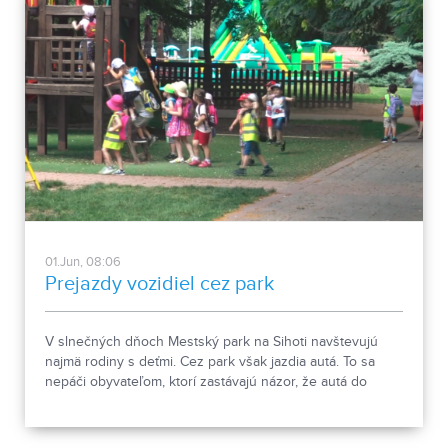
01.Jun, 08:06
Prejazdy vozidiel cez park
V slnečných dňoch Mestský park na Sihoti navštevujú
najmä rodiny s deťmi. Cez park však jazdia autá. To sa
nepáči obyvateľom, ktorí zastávajú názor, že autá do
parku nepatria. Ako sa k vzniknutej situácii postaví mesto?