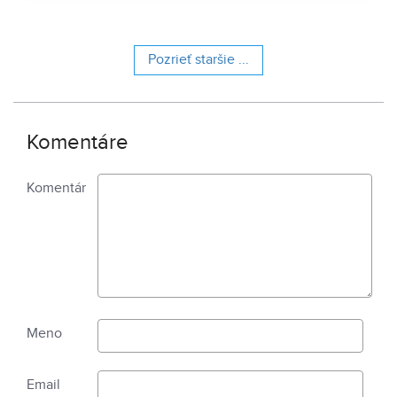
hostinca a kolkáreň, ktoré dopĺňa hlavná budova
nemocnice s dvoma menšími pavilónmi a park.
Pozrieť staršie ...
Komentáre
Komentár
Meno
Email