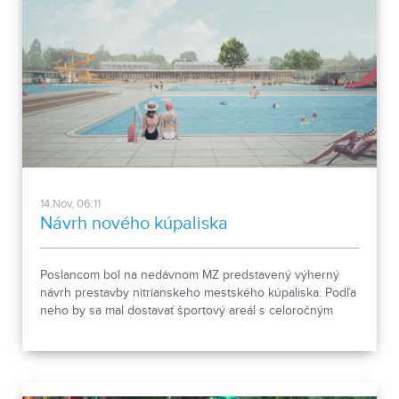
14.Nov, 06:11
Návrh nového kúpaliska
Poslancom bol na nedávnom MZ predstavený výherný
návrh prestavby nitrianskeho mestského kúpaliska. Podľa
neho by sa mal dostavať športový areál s celoročným
využitím. Náklady sú odhadované až na 14 miliónov eur.
Túto sumu však mesto z vlastných zdrojov nevykryje a
tak hľadá investora.