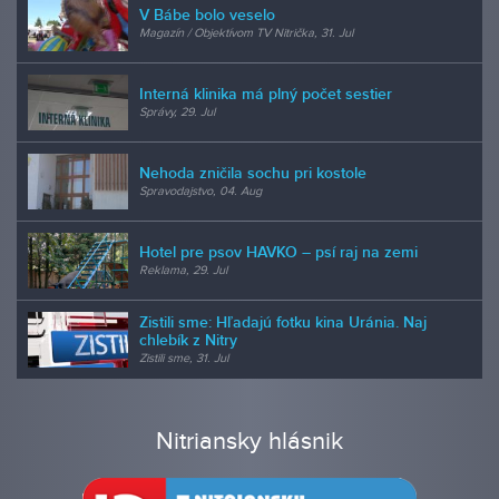
V Bábe bolo veselo
Magazín / Objektívom TV Nitrička, 31. Jul
Interná klinika má plný počet sestier
Správy, 29. Jul
Nehoda zničila sochu pri kostole
Spravodajstvo, 04. Aug
Hotel pre psov HAVKO – psí raj na zemi
Reklama, 29. Jul
Zistili sme: Hľadajú fotku kina Uránia. Naj
chlebík z Nitry
Zistili sme, 31. Jul
Nitriansky hlásnik