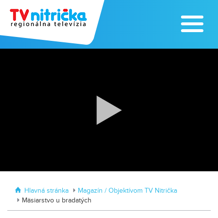
Traktormánia 2025 s pozvánkou
MDD vo Veľkom Záluží
Hlavná stránka
Magazín / Objektívom TV Nitrička
Mäsiarstvo u bradatých