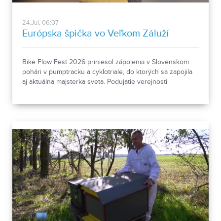
24.Jul, 06:07
Európska špička vo Veľkom Záluží
Bike Flow Fest 2026 priniesol zápolenia v Slovenskom
pohári v pumptracku a cyklotriale, do ktorých sa zapojila
aj aktuálna majsterka sveta. Podujatie verejnosti
predstavilo aj možno budúceho olympionika.