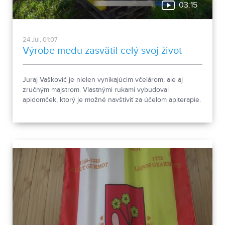
03:15
24.Jul, 01:07
Výrobe medu zasvätil celý svoj život
Juraj Vaškovič je nielen vynikajúcim včelárom, ale aj
zručným majstrom. Vlastnými rukami vybudoval
apidomček, ktorý je možné navštíviť za účelom apiterapie.
Ak ste o jej účinkoch ešte nikdy nepočuli, pozrite si
nasledujúcu reportáž.