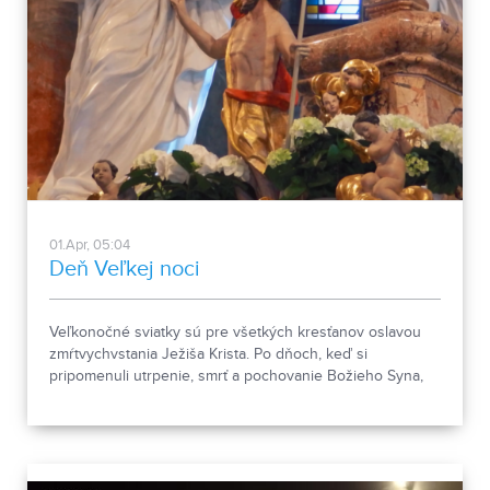
01.Apr, 05:04
Deň Veľkej noci
Veľkonočné sviatky sú pre všetkých kresťanov oslavou
zmŕtvychvstania Ježiša Krista. Po dňoch, keď si
pripomenuli utrpenie, smrť a pochovanie Božieho Syna,
radujú sa z jeho vzkriesenia. Ide o ústredný bod
kresťanského posolstva.