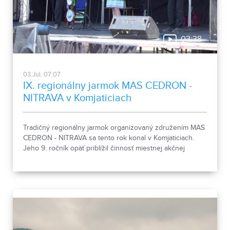
03:38
03.Jul, 07:07
IX. regionálny jarmok MAS CEDRON -
NITRAVA v Komjaticiach
Tradičný regionálny jarmok organizovaný združením MAS
CEDRON - NITRAVA sa tento rok konal v Komjaticiach.
Jeho 9. ročník opäť priblížil činnosť miestnej akčnej
skupiny aj remeslá a tradície regiónov.