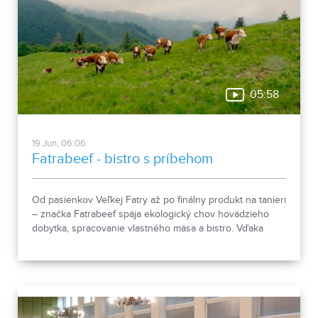
05:58
19.Jun, 06:06
Fatrabeef - bistro s príbehom
Od pasienkov Veľkej Fatry až po finálny produkt na tanieri
– značka Fatrabeef spája ekologický chov hovädzieho
dobytka, spracovanie vlastného mäsa a bistro. Vďaka
uzavretému systému „z lúky na tanier“ stavia na lokálnom
pôvode a rešpekte k prírode.