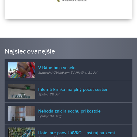
Najsledovanejšie
V Bábe bolo veselo
Magazín / Objektívom TV Nitrička, 31. Jul
Interná klinika má plný počet sestier
Správy, 29. Jul
Nehoda zničila sochu pri kostole
Správy, 04. Aug
Hotel pre psov HAVKO – psí raj na zemi