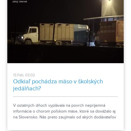
13.Feb, 03:02
Odkiaľ pochádza mäso v školských
jedálňach?
V ostatných dňoch vyplávala na povrch nepríjemná
informácia o chorom poľskom mäse, ktoré sa dovážalo aj
na Slovensko. Nás preto zaujímalo od akých dodávateľov
majú potraviny školské jedálne v Nitre.