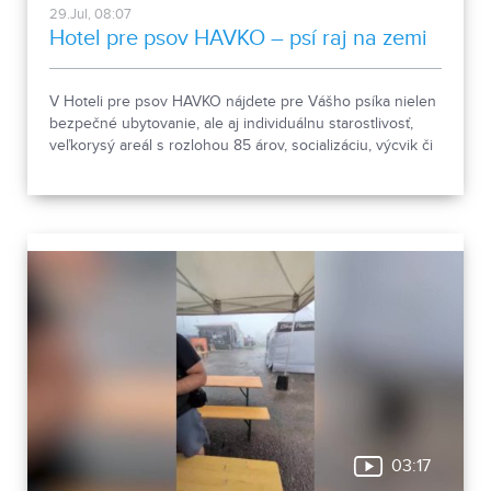
29.Jul, 08:07
Hotel pre psov HAVKO – psí raj na zemi
V Hoteli pre psov HAVKO nájdete pre Vášho psíka nielen
bezpečné ubytovanie, ale aj individuálnu starostlivosť,
veľkorysý areál s rozlohou 85 árov, socializáciu, výcvik či
pomoc pri prevýchove. Spoznajte miesto, kde sú psy na
prvom mieste a kde sa o každého štvornohého hosťa
starajú s rešpektom, skúsenosťami a láskou.
03:17