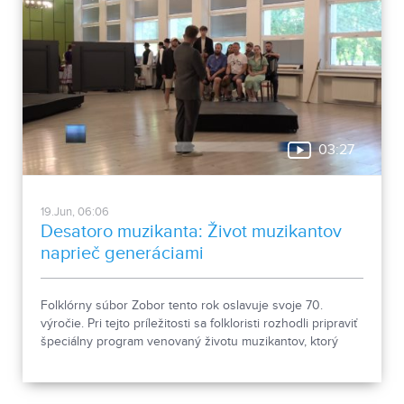
03:27
19.Jun, 06:06
Desatoro muzikanta: Život muzikantov
naprieč generáciami
Folklórny súbor Zobor tento rok oslavuje svoje 70.
výročie. Pri tejto príležitosti sa folkloristi rozhodli pripraviť
špeciálny program venovaný životu muzikantov, ktorý
odpremiérujú 27. júna 2026 v Divadle Andreja Bagara v
Nitre. V predpremiére si ho verejnosť môže pozrieť 26.
júna.