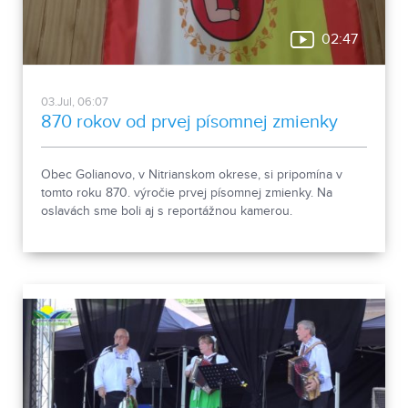
02:47
03.Jul, 06:07
870 rokov od prvej písomnej zmienky
Obec Golianovo, v Nitrianskom okrese, si pripomína v
tomto roku 870. výročie prvej písomnej zmienky. Na
oslavách sme boli aj s reportážnou kamerou.