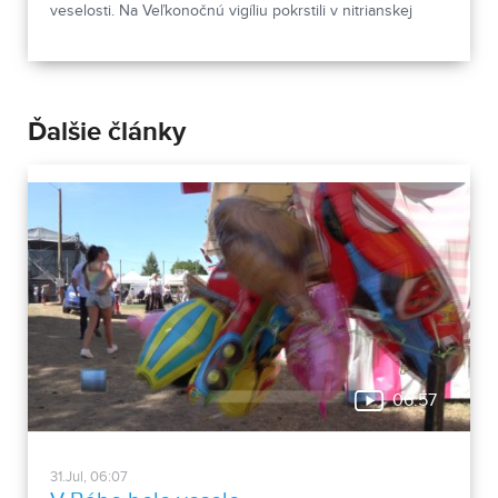
veselosti. Na Veľkonočnú vigíliu pokrstili v nitrianskej
katedrále deviatich dospelých katechumenov.
Ďalšie články
06:57
31.Jul, 06:07