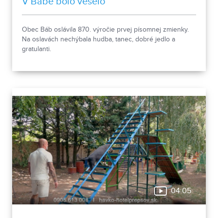
V Bábe bolo veselo
Obec Báb oslávila 870. výročie prvej písomnej zmienky.
Na oslavách nechýbala hudba, tanec, dobré jedlo a
gratulanti.
04:05