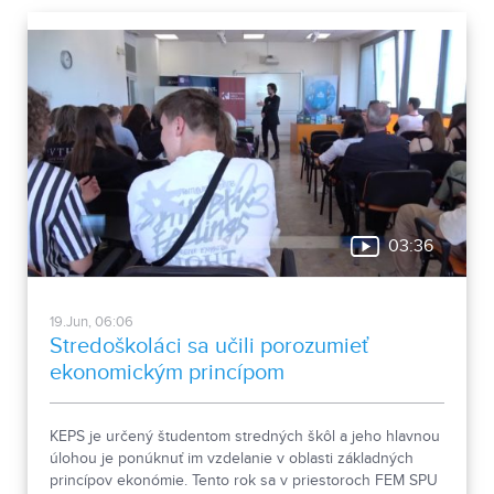
03:36
19.Jun, 06:06
Stredoškoláci sa učili porozumieť
ekonomickým princípom
KEPS je určený študentom stredných škôl a jeho hlavnou
úlohou je ponúknuť im vzdelanie v oblasti základných
princípov ekonómie. Tento rok sa v priestoroch FEM SPU