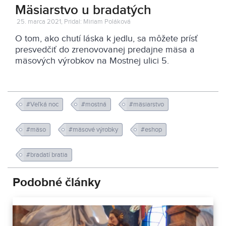
Mäsiarstvo u bradatých
25. marca 2021, Pridal: Miriam Poláková
O tom, ako chutí láska k jedlu, sa môžete prísť
presvedčiť do zrenovovanej predajne mäsa a
mäsových výrobkov na Mostnej ulici 5.
#Veľká noc
#mostná
#mäsiarstvo
#mäso
#mäsové výrobky
#eshop
#bradatí bratia
Podobné články