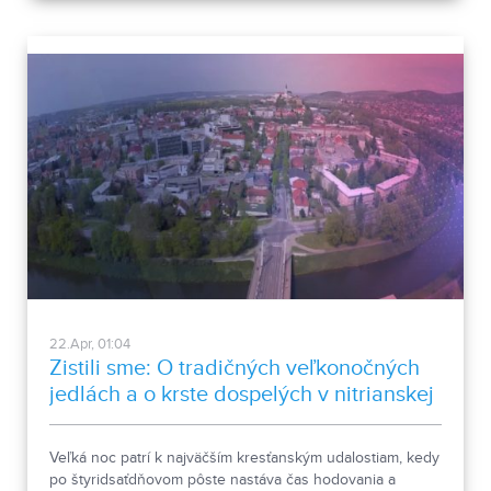
22.Apr, 01:04
Zistili sme: O tradičných veľkonočných
jedlách a o krste dospelých v nitrianskej
katedrále.
Veľká noc patrí k najväčším kresťanským udalostiam, kedy
po štyridsaťdňovom pôste nastáva čas hodovania a