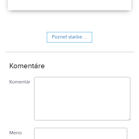
v Nitre konal pravidelne počas10 mesiacov už jeho 3.
ročník.
Pozrieť staršie ...
Komentáre
Komentár
Meno