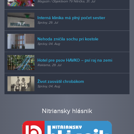
Magazín / Objektívom TV Nitrička, 31. Jul
Interná klinika má plný počet sestier
Správy, 29. Jul
Nehoda zničila sochu pri kostole
Správy, 04. Aug
Hotel pre psov HAVKO – psí raj na zemi
Reklama, 29. Jul
Život zasvätil chrobákom
Správy, 04. Aug
Nitriansky hlásnik