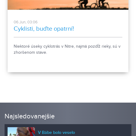
06.Jun, 03:06
Cyklisti, buďte opatrní!
Niektoré úseky cyklotrás v Nitre, najmä pozdĺž rieky, sú v
zhoršenom stave.
Najsledovanejšie
V Bábe bolo veselo