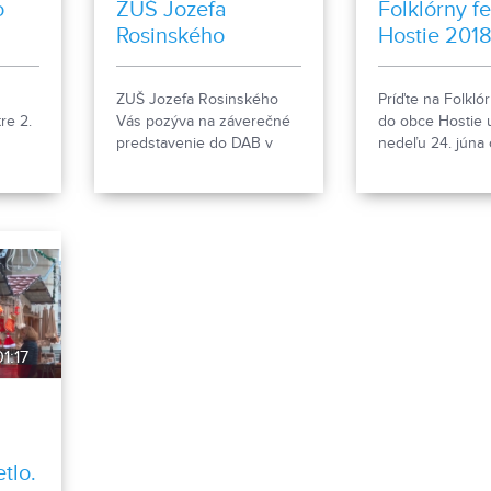
o
ZUŠ Jozefa
Folklórny fe
Rosinského
Hostie 201
re -
ZUŠ Jozefa Rosinského
Príďte na Folklór
re 2.
Vás pozýva na záverečné
do obce Hostie 
predstavenie do DAB v
nedeľu 24. júna 
Nitre už túto nedeľu o
17.00. Viac informácií
nájdete na stránke školy.
1:17
d
tlo.