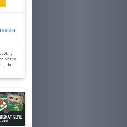
00:13
nostra
hudobný
ica Nostra
ádza do