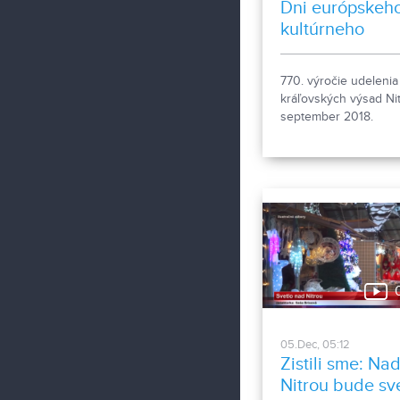
Dni európskeh
kultúrneho
dedičstva v Nit
TS
770. výročie udelenia
kráľovských výsad Nit
september 2018.
0
05.Dec, 05:12
Zistili sme: Na
Nitrou bude sve