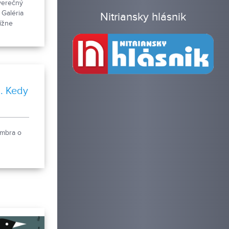
áverečný
 Galéria
Nitriansky hlásnik
ížne
a. Kedy
embra o