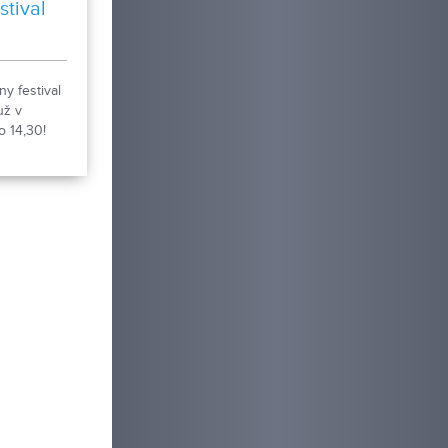
stival
8
ny festival
už v
o 14,30!