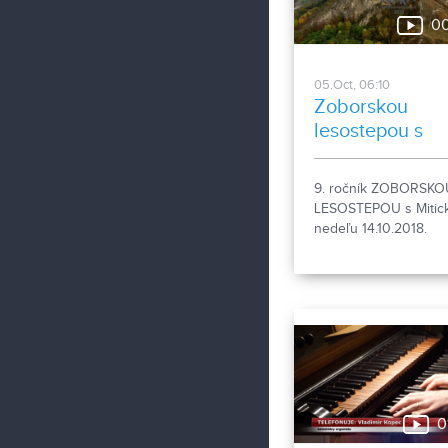
00
05.Oct, 06:10
Zoborskou
lesostepou s
Mitickou
9. ročník ZOBORSKO
LESOSTEPOU s Mitic
nedeľu 14.10.2018.
0