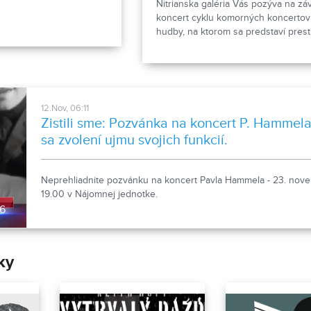
Nitrianska galéria Vás pozýva na z
koncert cyklu komorných koncertov
hudby, na ktorom sa predstaví prest
maďarské kvarteto Kodály Quartet.
12.Nov, 06:11
Zistili sme: Pozvánka na koncert P. Hammel
sa zvolení ujmu svojich funkcií.
Neprehliadnite pozvánku na koncert Pavla Hammela - 23. nov
19.00 v Nájomnej jednotke.
06
ky