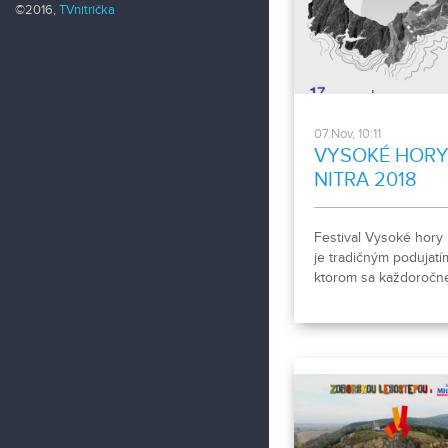
©2016,
TVnitrička
07.Nov, 10:11
VYSOKÉ HOR
NITRA 2018
Festival Vysoké hory 
je tradičným podujatí
ktorom sa každoročn
v novembri stretávajú
stovky priaznivcov hô
a cestovania.