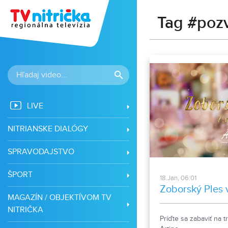
Tag #poz
LIVE
NITRIANSKE DIALÓGY
SPRAVODAJSTVO
ŠPORT
18.Jan, 06:01
Zoborský Ples 
MAGAZÍN / OBJEKTÍVOM TV
NITRIČKA
Príďte sa zabaviť na 