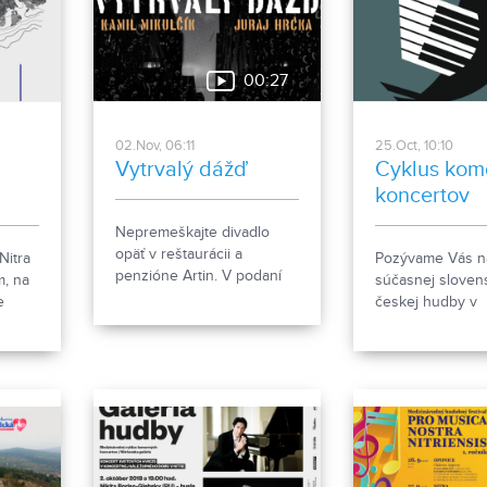
00:27
02.Nov, 06:11
25.Oct, 10:10
Y
Vytrvalý dážď
Cyklus kom
koncertov
pokračuje
Nepremeškajte divadlo
opäť v reštaurácii a
Nitra
Pozývame Vás n
penzióne Artin. V podaní
m, na
súčasnej sloven
dvoch slovenských hercov
e
českej hudby v
už budúci týždeň. Počet
interpretácii po
lístkov je obmedzený.
r
interpretov v rá
komorných konc
GALÉRIA HUDBY
Koncertnej sále
domu v Nitre 14. 
19.00 hod.