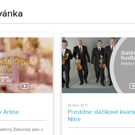
vánka
00:26
16.Nov, 10:11
v Artine
Prestížne sláčikové kvart
Nitre
tradičný Zoborský ples v