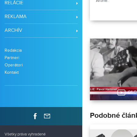
Artine.
RELÁCIE
REKLAMA
ARCHÍV
Redakcia
Partneri
Operátori
Kontakt
01:
Podobné člán
Všetky práva vyhradené