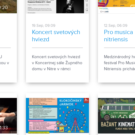
:20
19.Sep, 09:09
12.Sep, 06:09
Koncert svetových
Pro musica 
hviezd
nitriensis
U
Koncert svetových hviezd
Medzinárodný 
kou v
v Koncertnej sále Župného
festival Pro Mus
domu v Nitre v rámci
Nitriensis prich
medzinárodného cyklu
Nitry a okolia.
Galéria hudby.
1:33