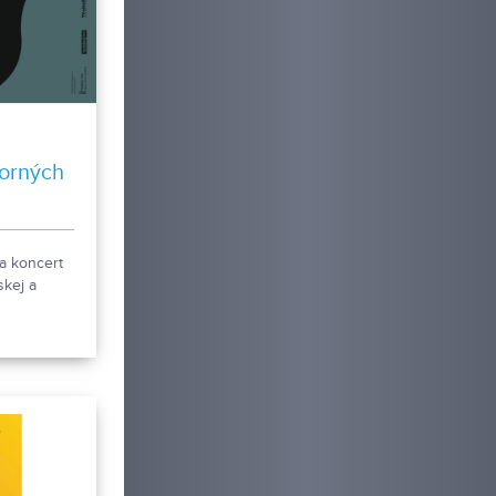
orných
a koncert
skej a
predných
mci cyklu
ertov
 v
 Župného
11. 2018 o