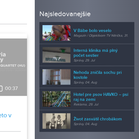
Najsledovanejšie
V Bábe bolo veselo
Magazín / Objektívom TV Nitrička, 31.
Jul
Interná klinika má plný
počet sestier
Správy, 29. Jul
Nehoda zničila sochu pri
kostole
Správy, 04. Aug
00:37
Hotel pre psov HAVKO – psí
raj na zemi
Reklama, 29. Jul
eto v
Život zasvätil chrobákom
Správy, 04. Aug