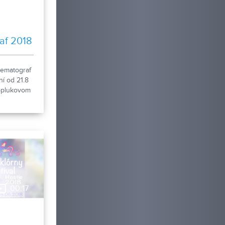
af 2018
nematograf
í od 21.8
oplukovom
 hod.
00:17