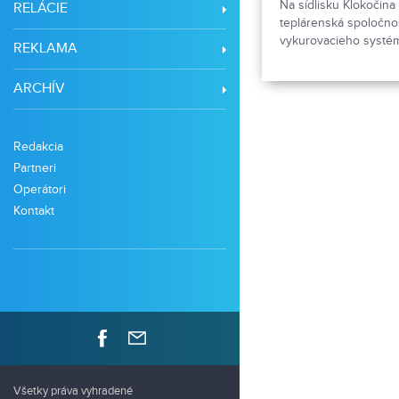
Na sídlisku Klokočina 
RELÁCIE
teplárenská spoločno
vykurovacieho systé
REKLAMA
ARCHÍV
Redakcia
Partneri
Operátori
Kontakt
Všetky práva vyhradené