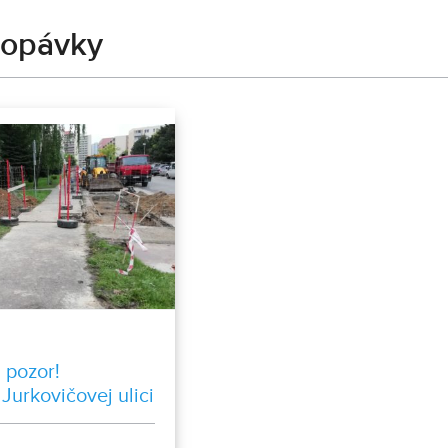
kopávky
 pozor!
Jurkovičovej ulici
ravné a
medzenia