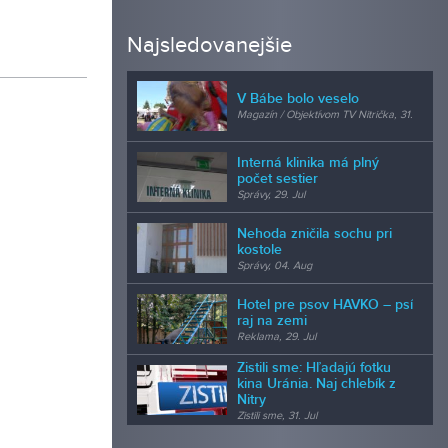
Najsledovanejšie
V Bábe bolo veselo
Magazín / Objektívom TV Nitrička, 31.
Jul
Interná klinika má plný
počet sestier
Správy, 29. Jul
Nehoda zničila sochu pri
kostole
Správy, 04. Aug
Hotel pre psov HAVKO – psí
raj na zemi
Reklama, 29. Jul
Zistili sme: Hľadajú fotku
kina Uránia. Naj chlebík z
Nitry
Zistili sme, 31. Jul