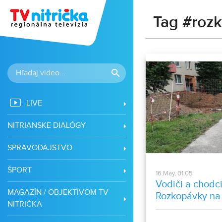
Tag #roz
LIVE
NITRIANSKE DIALÓGY
SPRAVODAJSTVO
ŠPORT
16.May, 01:05
Vodiči a chodci
MAGAZÍN / OBJEKTÍVOM TV
Rozkopávky na 
NITRIČKA
spôsobujú dop
parkovacie ob