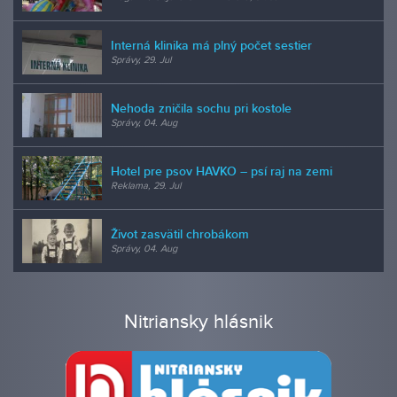
Interná klinika má plný počet sestier
Správy, 29. Jul
Nehoda zničila sochu pri kostole
Správy, 04. Aug
Hotel pre psov HAVKO – psí raj na zemi
Reklama, 29. Jul
Život zasvätil chrobákom
Správy, 04. Aug
Nitriansky hlásnik