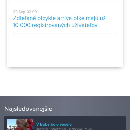
20.Sep, 02:09
Zdieľané bicykle arriva bike majú už
10 000 registrovaných užívateľov
Najsledovanejšie
V Bábe bolo veselo
Magazín / Objektívom TV Nitrička, 31. Jul