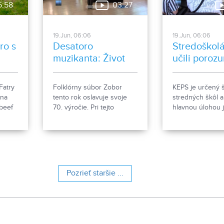
5:58
03:27
19.Jun, 06:06
19.Jun, 06:06
ro s
Desatoro
Stredoškolá
muzikanta: Život
učili poroz
muzikantov
ekonomick
naprieč
princípom
Fatry
Folklórny súbor Zobor
KEPS je určený 
generáciami
 na
tento rok oslavuje svoje
stredných škôl a
abeef
70. výročie. Pri tejto
hlavnou úlohou 
v
príležitosti sa folkloristi
ponúknuť im vzd
rozhodli pripraviť špeciálny
oblasti základný
o
program venovaný životu
princípov ekonó
muzikantov, ktorý
rok sa v priest
„z
odpremiérujú 27. júna
SPU v Nitre kona
 na
2026 v Divadle Andreja
pravidelne poča
Pozrieť staršie ...
Bagara v Nitre. V
mesiacov už jeho
predpremiére si ho
verejnosť môže pozrieť 26.
júna.