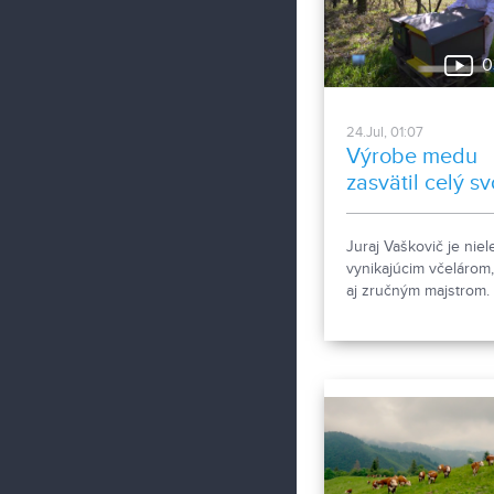
0
24.Jul, 01:07
Výrobe medu
zasvätil celý sv
život
Juraj Vaškovič je niel
vynikajúcim včelárom,
aj zručným majstrom.
Vlastnými rukami
vybudoval apidomček
ktorý je možné navštív
účelom apiterapie. Ak
jej účinkoch ešte nik
nepočuli, pozrite si
nasledujúcu reportáž.