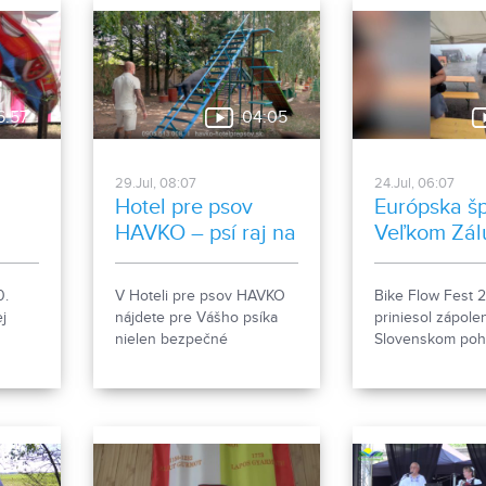
malým občerstvením.
6:57
04:05
29.Jul, 08:07
24.Jul, 06:07
Hotel pre psov
Európska šp
HAVKO – psí raj na
Veľkom Zál
zemi
0.
V Hoteli pre psov HAVKO
Bike Flow Fest 
j
nájdete pre Vášho psíka
priniesol zápole
nielen bezpečné
Slovenskom pohá
ec,
ubytovanie, ale aj
pumptracku a cyk
ti.
individuálnu starostlivosť,
do ktorých sa zap
veľkorysý areál s rozlohou
aktuálna majster
85 árov, socializáciu, výcvik
Podujatie verejn
či pomoc pri prevýchove.
predstavilo aj m
Spoznajte miesto, kde sú
budúceho olympi