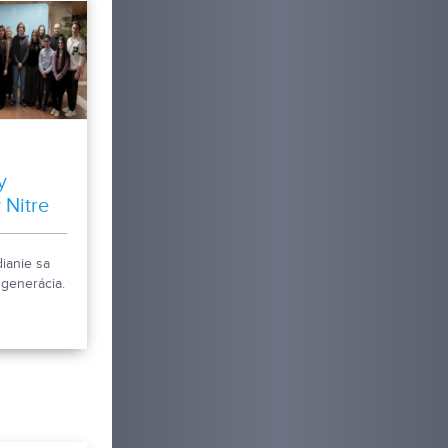
y
 Nitre
ianie sa
 generácia.
rlamente.