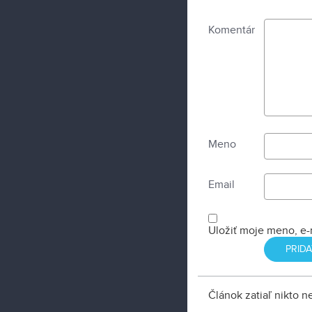
Komentár
Meno
Email
Uložiť moje meno, e-
Článok zatiaľ nikto 