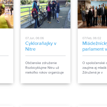
07.Jun, 06:06
07.Feb, 06:02
Cykloraňajky v
Mládežníck
Nitre
parlament v
Občianske združenie
O spoločenské d
Rozbicyklujme Nitru už
zaujíma aj mladá
niekoľko rokov organizuje
Združená je v
aspoň raz ročne
Mládežníckom pa
cykloraňajky. Ide o
Vieme viac.
propagáciu nemotorovej
dopravy. Ľudia, ktorí sa
dopravujú do práce, alebo
za svojimi aktivitami
bicyklom, boli aj odmenení