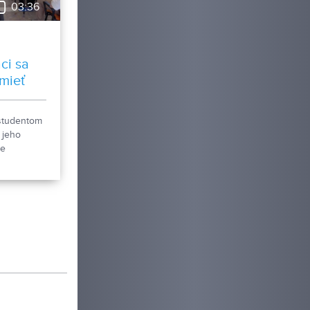
03:36
ci sa
umieť
ým
študentom
 jeho
je
elanie v
ch
mie. Tento
oroch FEM
l
s10
 3. ročník.