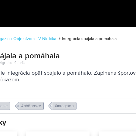
Zoo v Lužiankach
azín / Objektívom TV Nitrička
Integrácia spájala a pomáhala
pájala a pomáhala
Mgr. Jozef Jurík
e Integrácia opäť spájalo a pomáhalo. Zaplnená športov
dôkazom.
ženie
#občianske
#integrácia
ky