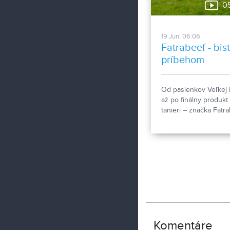
0
19.Jun, 06:06
Fatrabeef - bist
príbehom
Od pasienkov Veľkej 
až po finálny produkt
tanieri – značka Fatr
spája ekologický cho
hovädzieho dobytka,
spracovanie vlastnéh
mäsa a bistro. Vďaka
uzavretému systému 
lúky na tanier“ stavia
lokálnom pôvode a
rešpekte k prírode.
Komentáre