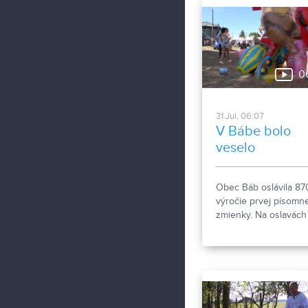
0
31.Jul, 06:07
V Bábe bolo
veselo
Obec Báb oslávila 87
výročie prvej písomne
zmienky. Na oslavách
nechýbala hudba, tan
dobré jedlo a gratulan