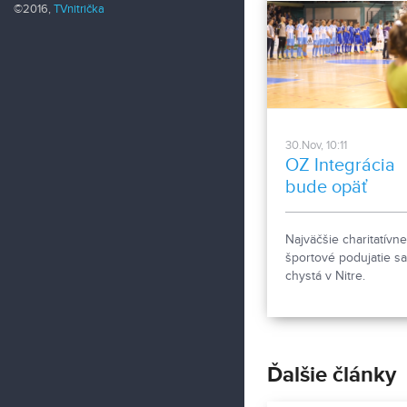
©2016,
TVnitrička
30.Nov, 10:11
OZ Integrácia
bude opäť
pomáhať
Najväčšie charitatívne
športové podujatie sa
chystá v Nitre.
Neprehliadnite!
Ďalšie články