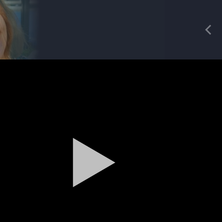
REDAKCIA
Pre
Mgr. Mária Geierová
produkcia
Magazín / Objektívom TV Nitrička
Výrobe medu zasvätil celý svoj život
Reklama
Zažite leto na kúpalisku v
Tvrdošovciach
Spravodajstvo