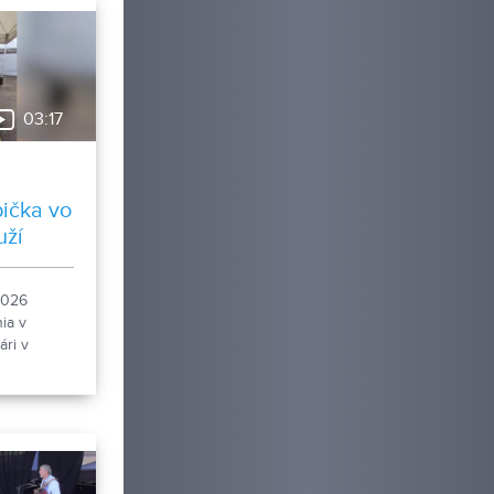
03:17
ička vo
uží
2026
nia v
ri v
lotriale,
ojila aj
ka sveta.
osti
ožno
onika.