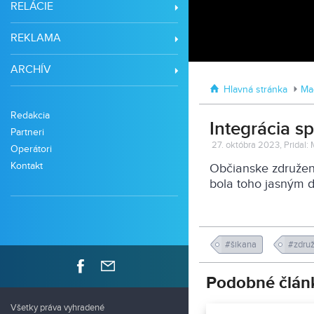
RELÁCIE
REKLAMA
ARCHÍV
Hlavná stránka
Mag
Redakcia
Integrácia s
Partneri
27. októbra 2023, Pridal: 
Operátori
Kontakt
Občianske združeni
bola toho jasným 
#šikana
#zdru
Podobné člán
Všetky práva vyhradené