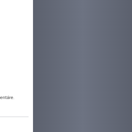
entáre.