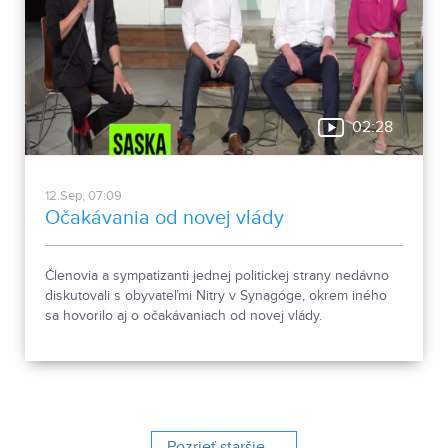
02:28
12.Sep, 07:09
Očakávania od novej vlády
Členovia a sympatizanti jednej politickej strany nedávno
diskutovali s obyvateľmi Nitry v Synagóge, okrem iného
sa hovorilo aj o očakávaniach od novej vlády.
Pozrieť staršie ...