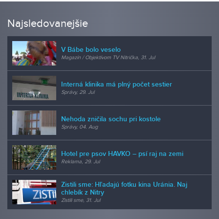
Najsledovanejšie
V Bábe bolo veselo
Magazín / Objektívom TV Nitrička, 31. Jul
Interná klinika má plný počet sestier
Správy, 29. Jul
Nehoda zničila sochu pri kostole
Správy, 04. Aug
Hotel pre psov HAVKO – psí raj na zemi
Reklama, 29. Jul
Zistili sme: Hľadajú fotku kina Uránia. Naj
chlebík z Nitry
Zistili sme, 31. Jul