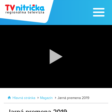
Výrobe medu zasvätil celý svoj život
Zažite leto na kúpalisku v
Tvrdošovciach
Hlavná stránka
Magazín
Jarná premena 2019