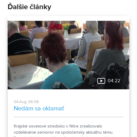
Ďalšie články
04:22
04.Aug, 06:08
Nedám sa oklamať
Krajské osvetové stredisko v Nitre zrealizovalo
vzdelávanie seniorov na spoločensky aktuálnu tému.