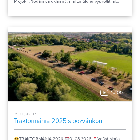
Projekt „Nedám sa oklamať“, mal za úlohu vysvetliť, ako
nenaletieť podvodníkom. Určený bol najmä seniorom.
10:09
16.Jul, 02:07
Traktormánia 2025 s pozvánkou
TRAKTORMÁNIA 2026
01.08.2026
Veľká Maňa -