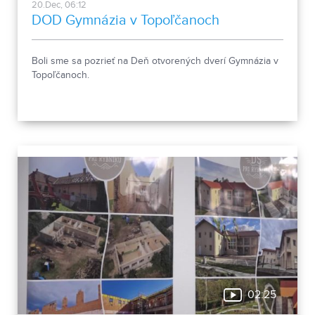
20.Dec, 06:12
DOD Gymnázia v Topoľčanoch
Boli sme sa pozrieť na Deň otvorených dverí Gymnázia v
Topoľčanoch.
02:25