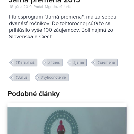
Jarná premena 2019
18. júna 2019, Pridal: Mgr. Jozef Jurík
Fitnesprogram "Jarná premena", má za sebou
dvanásť ročníkov. Do tohtoročnej súťaže sa
prihlásilo vyše 100 záujemcov. Boli najmä zo
Slovenska a Čiech.
#Karabinoš
#fitnes
#jarná
#premena
#Július
#vyhodnotenie
Podobné články