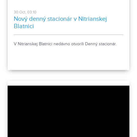
30.Oct, 03:10
Nový denný stacionár v Nitrianskej
Blatnici
V Nitrianskej Blatnici nedávno otvorili Denný stacionár.