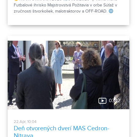
Futbalové ihrisko Majstrovstvá Požitavia v orbe Súťaž v
zručnosti štvorkoliek, malotraktorov a OFF-ROAD.
www.traktormania.sk/registracia
03:12
22.Apr, 10:04
Deň otvorených dverí MAS Cedron-
Nitrava