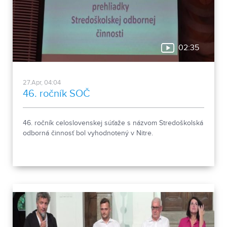
02:35
27.Apr, 04:04
46. ročník SOČ
46. ročník celoslovenskej súťaže s názvom Stredoškolská
odborná činnosť bol vyhodnotený v Nitre.