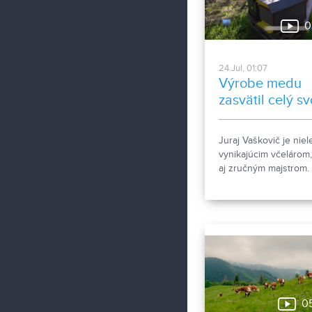
0
24.Jul, 01:07
Výrobe medu
zasvätil celý sv
život
Juraj Vaškovič je niel
vynikajúcim včelárom,
aj zručným majstrom.
Vlastnými rukami
vybudoval apidomček
ktorý je možné navštív
účelom apiterapie. Ak
jej účinkoch ešte nik
nepočuli, pozrite si
nasledujúcu reportáž.
0