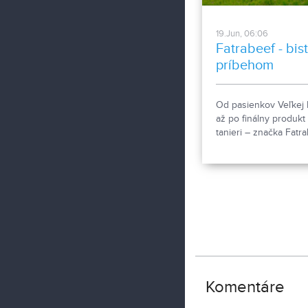
19.Jun, 06:06
Fatrabeef - bist
príbehom
Od pasienkov Veľkej 
až po finálny produkt
tanieri – značka Fatr
spája ekologický cho
hovädzieho dobytka,
spracovanie vlastnéh
mäsa a bistro. Vďaka
uzavretému systému 
lúky na tanier“ stavia
lokálnom pôvode a
rešpekte k prírode.
Komentáre