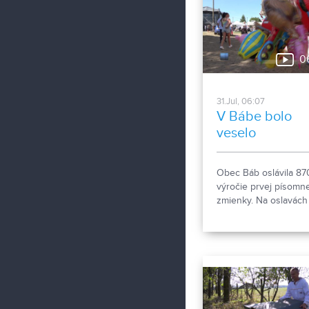
Jozefom Stűmpelom 
nechajte sa inšpirova
kuchárskymi skúseno
šéfkuchára Roberta
0
tentokrát v priestoro
útulnej Buganky! :) P.S
relácii súťažíme o ve
31.Jul, 06:07
Artine alebo v Buganke
V Bábe bolo
veselo
Obec Báb oslávila 87
výročie prvej písomne
zmienky. Na oslavách
nechýbala hudba, tan
dobré jedlo a gratulan