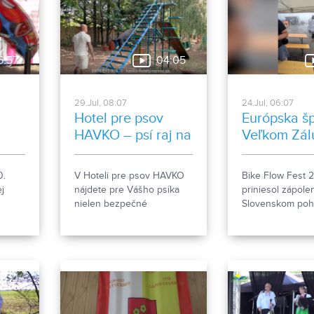
a
spomienkový večer v
ť
Synagóge, ktorý
sťami
zrekapituloval desať rokov
existencie tohto podujatia.
6:57
04:05
ch
: V
čeru v
29.Jul, 08:07
24.Jul, 06:07
... :)
Hotel pre psov
Európska šp
HAVKO – psí raj na
Veľkom Zál
zemi
0.
V Hoteli pre psov HAVKO
Bike Flow Fest 
j
nájdete pre Vášho psíka
priniesol zápole
nielen bezpečné
Slovenskom pohá
ec,
ubytovanie, ale aj
pumptracku a cyk
ti.
individuálnu starostlivosť,
do ktorých sa zap
veľkorysý areál s rozlohou
aktuálna majster
85 árov, socializáciu, výcvik
Podujatie verejn
či pomoc pri prevýchove.
predstavilo aj m
Spoznajte miesto, kde sú
budúceho olympi
psy na prvom mieste a kde