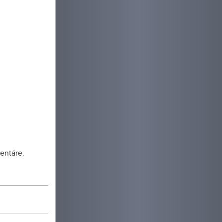
entáre.