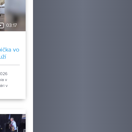
03:17
ička vo
uží
2026
nia v
ri v
lotriale,
ojila aj
ka sveta.
osti
ožno
onika.