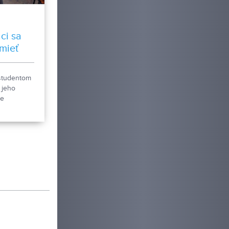
ci sa
umieť
ým
študentom
 jeho
je
elanie v
ch
mie. Tento
oroch FEM
l
s10
 3. ročník.