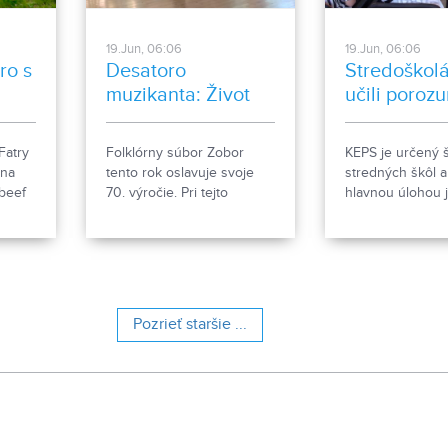
19.Jun, 06:06
19.Jun, 06:06
ro s
Desatoro
Stredoškolá
muzikanta: Život
učili poroz
muzikantov
ekonomick
naprieč
princípom
Fatry
Folklórny súbor Zobor
KEPS je určený 
generáciami
 na
tento rok oslavuje svoje
stredných škôl a
abeef
70. výročie. Pri tejto
hlavnou úlohou 
v
príležitosti sa folkloristi
ponúknuť im vzd
rozhodli pripraviť špeciálny
oblasti základný
o
program venovaný životu
princípov ekonó
muzikantov, ktorý
rok sa v priest
„z
odpremiérujú 27. júna
SPU v Nitre kona
 na
2026 v Divadle Andreja
pravidelne poča
Pozrieť staršie ...
Bagara v Nitre. V
mesiacov už jeho
predpremiére si ho
verejnosť môže pozrieť 26.
júna.