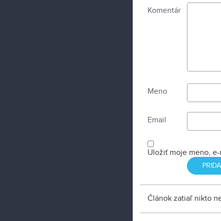
Komentár
Meno
Email
Uložiť moje meno, e-
Článok zatiaľ nikto 