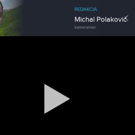
REDAKCIA
Pre
Michal Polakovič
kameraman
Magazín / Objektívom TV Nitrička
Výrobe medu zasvätil celý svoj život
Reklama
Zažite leto na kúpalisku v
Tvrdošovciach
Spravodajstvo