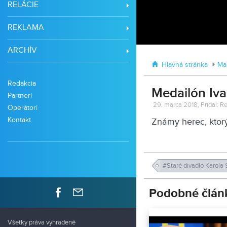
RELÁCIE
REKLAMA
ARCHÍV
Hlavná stránka
Mag
Redakcia
Medailón Iv
Partneri
29. marca 2018, Pridal: 
Operátori
Kontakt
Známy herec, ktorý
#Staré divadlo Karola
Podobné člán
Všetky práva vyhradené