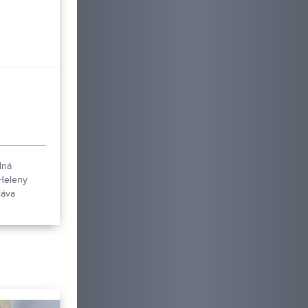
koly
dná
Heleny
láva
ov deti
i tanca,
ho
umenia.