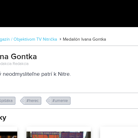
Zoo v Lužiankach
azín / Objektívom TV Nitrička
Medailón Ivana Gontka
ana Gontka
Redakcia Redakcia
 neodmysliteľne patrí k Nitre.
 Spišáka
#herec
#umenie
ky