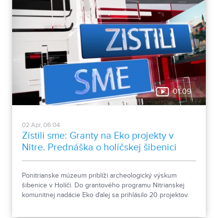
01:09
02.Apr, 06:04
Zistili sme: Granty na Eko projekty v
Nitre. Prednáška o holíčskej šibenici
Ponitrianske múzeum priblíži archeologický výskum
šibenice v Holíči. Do grantového programu Nitrianskej
komunitnej nadácie Eko ďalej sa prihlásilo 20 projektov.