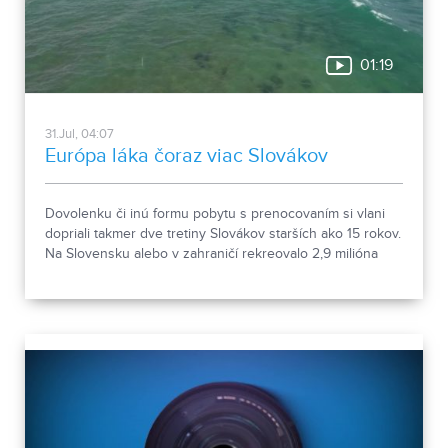
01:19
31.Jul, 04:07
Európa láka čoraz viac Slovákov
Dovolenku či inú formu pobytu s prenocovaním si vlani
dopriali takmer dve tretiny Slovákov starších ako 15 rokov.
Na Slovensku alebo v zahraničí rekreovalo 2,9 milióna
ľudí. Vyplýva to z údajov Štatistického úradu.