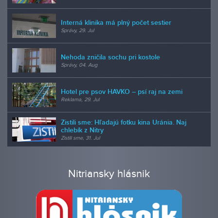
Interná klinika má plný počet sestier
Správy, 29. Jul
Nehoda zničila sochu pri kostole
Správy, 04. Aug
Hotel pre psov HAVKO – psí raj na zemi
Reklama, 29. Jul
Zistili sme: Hľadajú fotku kina Uránia. Naj
chlebík z Nitry
Zistili sme, 31. Jul
Nitriansky hlásnik