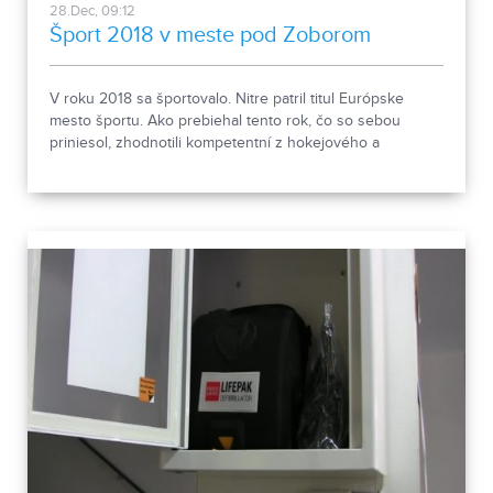
28.Dec, 09:12
Šport 2018 v meste pod Zoborom
V roku 2018 sa športovalo. Nitre patril titul Európske
mesto športu. Ako prebiehal tento rok, čo so sebou
priniesol, zhodnotili kompetentní z hokejového a
futbalového klubu či z radnice.