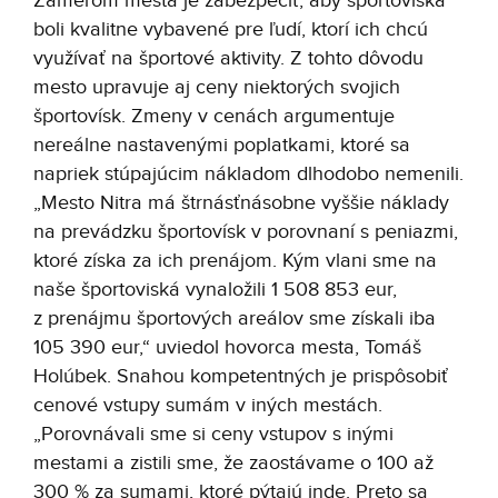
Zámerom mesta je zabezpečiť, aby športoviská
boli kvalitne vybavené pre ľudí, ktorí ich chcú
využívať na športové aktivity. Z tohto dôvodu
mesto upravuje aj ceny niektorých svojich
športovísk. Zmeny v cenách argumentuje
nereálne nastavenými poplatkami, ktoré sa
napriek stúpajúcim nákladom dlhodobo nemenili.
„Mesto Nitra má štrnásťnásobne vyššie náklady
na prevádzku športovísk v porovnaní s peniazmi,
ktoré získa za ich prenájom. Kým vlani sme na
naše športoviská vynaložili 1 508 853 eur,
z prenájmu športových areálov sme získali iba
105 390 eur,“ uviedol hovorca mesta, Tomáš
Holúbek. Snahou kompetentných je prispôsobiť
cenové vstupy sumám v iných mestách.
„Porovnávali sme si ceny vstupov s inými
mestami a zistili sme, že zaostávame o 100 až
300 % za sumami, ktoré pýtajú inde. Preto sa