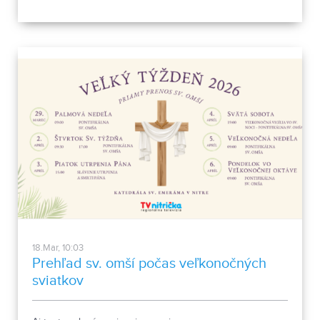
chodca na pretekoch v Rakúsku, či šampionát
vytrvalostných bežcov pod Zoborom.
18.Mar, 10:03
Prehľad sv. omší počas veľkonočných
sviatkov