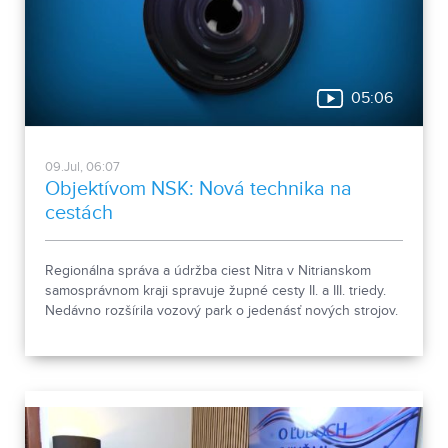
05:06
09.Jul, 06:07
Objektívom NSK: Nová technika na
cestách
Regionálna správa a údržba ciest Nitra v Nitrianskom
samosprávnom kraji spravuje župné cesty II. a III. triedy.
Nedávno rozšírila vozový park o jedenásť nových strojov.