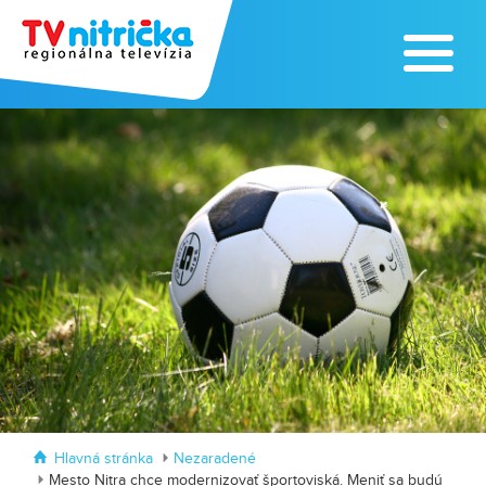
Hlavná stránka
Nezaradené
Mesto Nitra chce modernizovať športoviská. Meniť sa budú