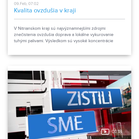
09.Feb, 07:02
Kvalita ovzdušia v kraji
V Nitrianskom kraji sú najvýznamnejšími zdrojmi
znečistenia ovzdušia doprava a lokálne vykurovanie
tuhými palivami. Výsledkom sú vysoké koncentrácie
benzo(a)pyrénu a prachových častíc.
01:18