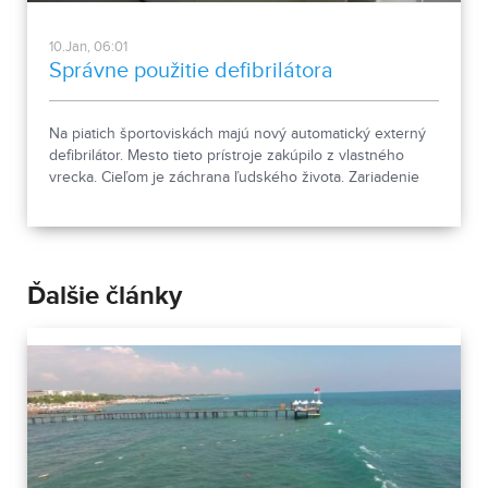
10.Jan, 06:01
Správne použitie defibrilátora
Na piatich športoviskách majú nový automatický externý
defibrilátor. Mesto tieto prístroje zakúpilo z vlastného
vrecka. Cieľom je záchrana ľudského života. Zariadenie
má však svoje obmedzenia.
Ďalšie články