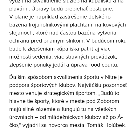
využiť na skvalitnenie služieb na kúpalisku a na
plavárni. Úpravy budú prebiehať postupne.
V pláne je napríklad zastrešenie detského
bazéna trojuholníkovými plachtami na kovových
stojanoch, ktoré nad časťou bazéna vytvoria
ochranu pred priamym slnkom. V budúcom roku
bude k zlepšeniam kúpaliska patriť aj viac
možností sedenia, viac stravných prevádzok,
zlepšenie ponuky jedál a úprava food courtu.
Ďalším spôsobom skvalitnenia športu v Nitre je
podpora športových klubov. Najväčšiu pozornosť
mesto venuje strategickým športom. „Budú to
hlavne tie športy, ktoré v meste pod Zoborom
majú silné zázemie a fungujú tu na všetkých
úrovniach – od mládežníckych klubov až po Á-
čko,“ vyjadril sa hovorca mesta, Tomáš Holúbek.