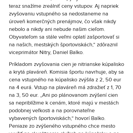
teraz snažíme zreálniť ceny vstupov. Aj napriek
zvyšovaniu vstupného sa nedostaneme na
úroveň komerčných prenájmov, čo však nikdy
nebolo a nikdy ani nebude našim cieľom.
Obyvateľom sa stále veľmi oplatí zašportovať si
na našich, mestských športoviskách,“ zdôraznil
viceprimátor Nitry, Daniel Balko.
Príkladom zvyšovania cien je nitrianske kúpalisko
a krytá plaváreň. Komisia športu navrhuje, aby sa
cena vstupného na kúpalisko zvýšila z 2, 50 eur
na 4 eurá. Vstup na plaváreň má zdražieť z 1, 70
na 3, 50 eur. „Ani po plánovanom zvýšení cien
sa nepriblížime k cenám, ktoré majú v mestách
podobnej veľkosti a na porovnateľne
vybavených športoviskách,“ hovorí Balko.
Peniaze zo zvýšeného vstupného chce mesto