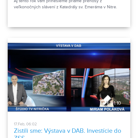
Aj tento rok vám prinesieme priame prenosy z
veľkonočných slávení z Katedrály sv. Emeráma v Nitre.
01:10
17.Feb, 06:02
Zistili sme: Výstava v DAB. Investície do