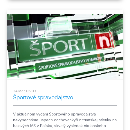
04:17
24.Mar, 06:03
Športové spravodajstvo
V aktuálnom vydaní Športového spravodajstva
nevynecháme úspech odchovankýň nitrianskej atletiky na
halových MS v Poľsku, skvelý výsledok nitrianskeho