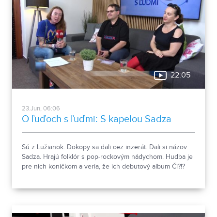
22:05
23.Jun, 06:06
O ľuďoch s ľuďmi: S kapelou Sadza
Sú z Lužianok. Dokopy sa dali cez inzerát. Dali si názov
Sadza. Hrajú folklór s pop-rockovým nádychom. Hudba je
pre nich koníčkom a veria, že ich debutový album Či?!?
poteší poslucháčov.