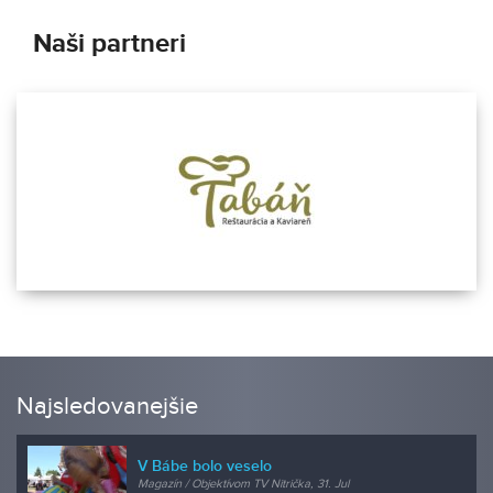
Naši partneri
Najsledovanejšie
V Bábe bolo veselo
Magazín / Objektívom TV Nitrička, 31. Jul