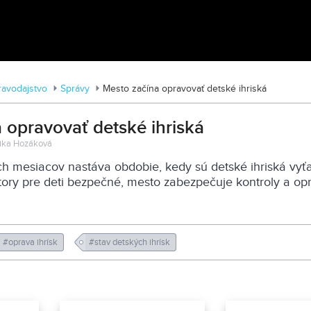
MDD vo Veľkom Záluží
ravodajstvo
Správy
Mesto začína opravovať detské ihriská
 opravovať detské ihriská
onika Hozáková
h mesiacov nastáva obdobie, kedy sú detské ihriská vyťa
story pre deti bezpečné, mesto zabezpečuje kontroly a opr
#oprava ihrísk
#stav detských ihrísk