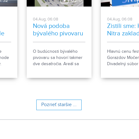
1:52
02:17
horúčav.
04.Aug, 06:08
04.Aug, 06:08
Nová podoba
Zistili sme:
le
bývalého pivovaru
Nitra zakla
ženkský tím
Gorazdov
e
O budúcnosti bývalého
Hlavnú cenu fest
Močenok p
ehode
pivovaru sa hovorí takmer
Gorazdov Močen
víťaza
.
dve desaťročia. Areál sa
Divadelný súbo
e, čo
však čoskoro dočká
zo Spišskej Stare
rozsiahlej revitalizácie. Tá
hlavičkou HK Nit
počíta so zachovaním
nový ženský hok
historických objektov, ale aj
s výstavbou novej
polyfunkčnej budovy.
Pozrieť staršie ...