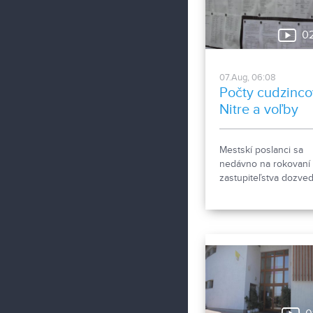
pitnou vodou.
0
07.Aug, 06:08
Počty cudzinco
Nitre a voľby
Mestskí poslanci sa
nedávno na rokovaní
zastupiteľstva dozvede
že za necelý mesiac 
prihlásených bezmála
4000 cudzincov v me
na trvalý pobyt. Toto
vyvolalo otázniky, ako
možné za krátke obd
zapísať taký počet n
obyvateľov. Tieto
nezrovnalosti sme sa