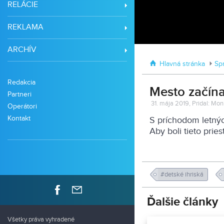
RELÁCIE
REKLAMA
ARCHÍV
Hlavná stránka
Sp
Redakcia
Mesto začína
Partneri
31. mája 2019, Pridal: M
Operátori
Kontakt
S príchodom letnýc
Aby boli tieto prie
#detské ihriská
Ďalšie články
Všetky práva vyhradené