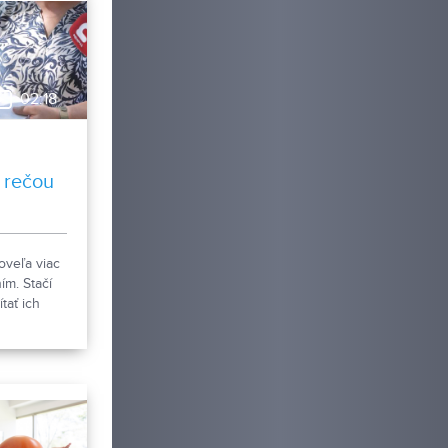
02:18
 rečou
oveľa viac
ím. Stačí
tať ich
a. Ako im
mu sa pri
m radšej
 spolu so
hými