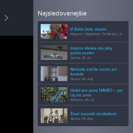
REDAK
Najsledovanejšie
vious
Next
Mgr.
šéfredak
V Bábe bolo veselo
Magazín / Objektívom TV Nitrička, 31.
Jul
Interná klinika má plný
počet sestier
Správy, 29. Jul
Nehoda zničila sochu pri
kostole
Správy, 04. Aug
Hotel pre psov HAVKO – psí
raj na zemi
Reklama, 29. Jul
Život zasvätil chrobákom
Správy, 04. Aug