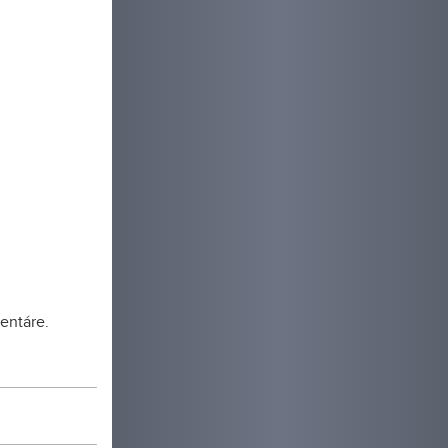
entáre.