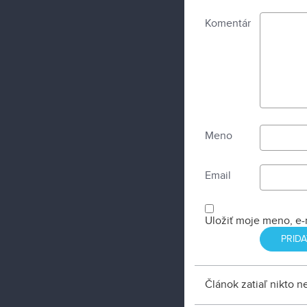
Komentár
Meno
Email
Uložiť moje meno, e-
Článok zatiaľ nikto 