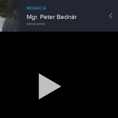
REDAKCIA
Pre
Mgr. Peter Bednár
kameraman
Spravodajstvo
Zoo v Lužiankach
Magazín
Traktormánia 2025 s pozvánkou
Magazín / Objektívom TV Nitrička