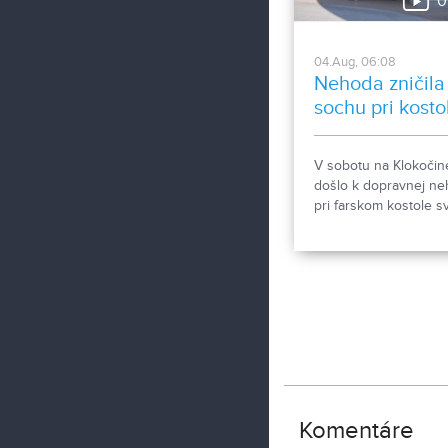
0
rozhodli objasniť.
04.Aug, 06:08
Nehoda zničila
sochu pri kosto
V sobotu na Klokočin
došlo k dopravnej n
pri farskom kostole sv
Gorazda. Zistovali sm
sa stalo.
Komentáre