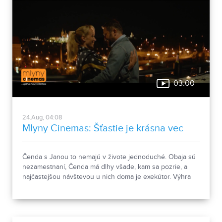
pripravuje odvetu... Príďte si po dávku humoru do Mlyny
Cinemas!
03:00
24.Aug, 04:08
Mlyny Cinemas: Šťastie je krásna vec
Čenda s Janou to nemajú v živote jednoduché. Obaja sú
nezamestnaní, Čenda má dlhy všade, kam sa pozrie, a
najčastejšou návštevou u nich doma je exekútor. Výhra
balíka peňazí v lotérii však človeku rozhodne zmení život.
Otázka je ako... Príďte sa zabaviť do Mlyny Cinemas! :)