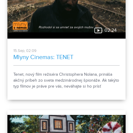
02:24
15.Sep, 02:09
Mlyny Cinemas: TENET
Tenet, nový film režiséra Christophera Nolana, prináša
akčný príbeh zo sveta medzinárodnej špionáže. Ak takýto
typ filmov je práve pre vás, neváhajte si ho prísť
vychutnať do Mlyny Cinemas!