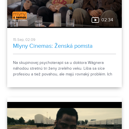
02:34
15.Sep, 02:09
Mlyny Cinemas: Ženská pomsta
Na skupinovej psychoterapii sa u doktora Wágnera
náhodou stretnú tri ženy zrelého veku. Líšia sa síce
profesiou a tiež povahou, ale majú rovnaký problém. Ich
depresie a trápenia majú totiž spoločného menovateľa:
neveru manželov, ktorým obetovali desiatky - často i
neľahkých - rokov spoločného života. Tento film, ktorý je
úsmevným pohľadom na mužskú krízu stredného veku a
oslavou ženskej solidarity si môžete prísť pozrieť do
Mlyny Cinemas!