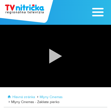
Zažite leto na kúpalisku v
Tvrdošovciach
Zoo v Lužiankach
Hlavná stránka
Mlyny Cinemas
Mlyny Cinemas - Zakliate pierko