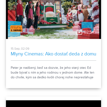
02:54
15.Sep, 02:09
Mlyny Cinemas: Ako dostať deda z domu
Peter je nadšený, keď sa dozvie, že jeho starý otec Ed
bude bývať s ním a jeho rodinou v jednom dome. Ale len
do chvíle, kým sa dedko kvôli chorej nohe nepresťahuje
do jeho detskej izby a Peter má ísť bývať do
nenávideného podkrovia. Hoci má starkého rád, svojej
izby sa nemieni len tak ľahko vzdať a dedovi vyhlasuje
vojnu. S pomocou kamarátov Peter vymýšľa najrôznejšie
spôsoby, ako starého otca vypudiť z domu. Dedo je však
tvrdší, ako vyzerá – odmieta sa vzdať a namiesto toho