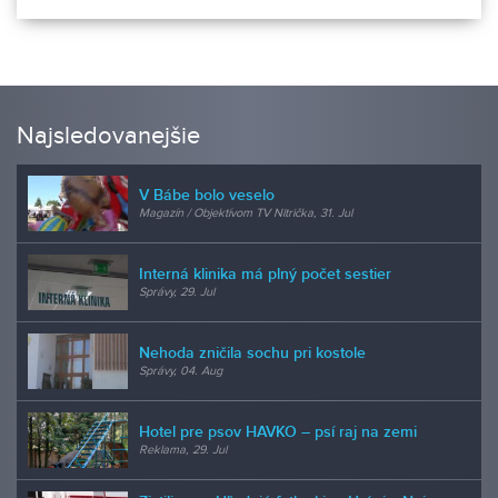
Najsledovanejšie
V Bábe bolo veselo
Magazín / Objektívom TV Nitrička, 31. Jul
Interná klinika má plný počet sestier
Správy, 29. Jul
Nehoda zničila sochu pri kostole
Správy, 04. Aug
Hotel pre psov HAVKO – psí raj na zemi
Reklama, 29. Jul