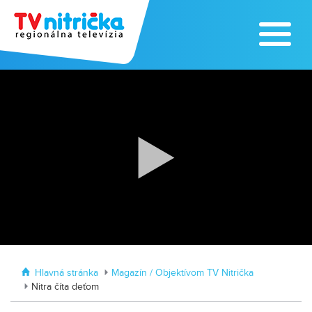
Zažite leto na kúpalisku v
Tvrdošovciach
Zoo v Lužiankach
Hlavná stránka
Magazín / Objektívom TV Nitrička
Nitra číta deťom