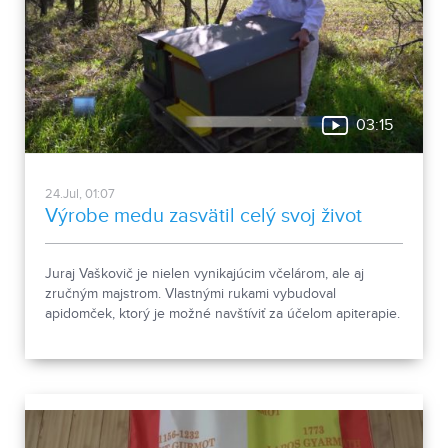
03:15
24.Jul, 01:07
Výrobe medu zasvätil celý svoj život
Juraj Vaškovič je nielen vynikajúcim včelárom, ale aj
zručným majstrom. Vlastnými rukami vybudoval
apidomček, ktorý je možné navštíviť za účelom apiterapie.
Ak ste o jej účinkoch ešte nikdy nepočuli, pozrite si
nasledujúcu reportáž.