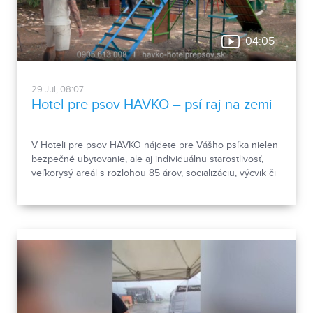
04:05
29.Jul, 08:07
Hotel pre psov HAVKO – psí raj na zemi
V Hoteli pre psov HAVKO nájdete pre Vášho psíka nielen
bezpečné ubytovanie, ale aj individuálnu starostlivosť,
veľkorysý areál s rozlohou 85 árov, socializáciu, výcvik či
pomoc pri prevýchove. Spoznajte miesto, kde sú psy na
prvom mieste a kde sa o každého štvornohého hosťa
starajú s rešpektom, skúsenosťami a láskou.