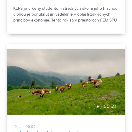
KEPS je určený študentom stredných škôl a jeho hlavnou
úlohou je ponúknuť im vzdelanie v oblasti základných
princípov ekonómie. Tento rok sa v priestoroch FEM SPU
v Nitre konal pravidelne počas10 mesiacov už jeho 3.
ročník.
05:58
19.Jun, 06:06