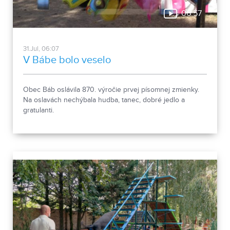
06:57
31.Jul, 06:07
V Bábe bolo veselo
Obec Báb oslávila 870. výročie prvej písomnej zmienky.
Na oslavách nechýbala hudba, tanec, dobré jedlo a
gratulanti.