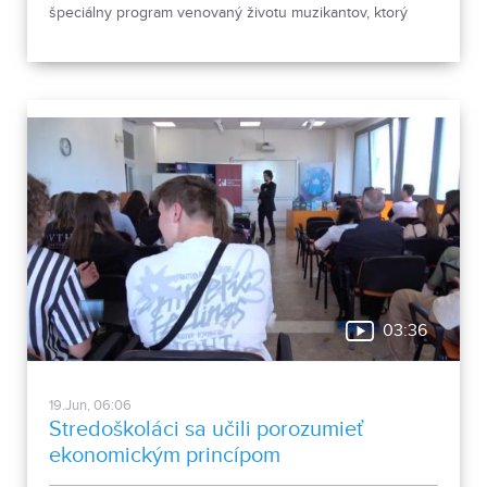
špeciálny program venovaný životu muzikantov, ktorý
odpremiérujú 27. júna 2026 v Divadle Andreja Bagara v
Nitre. V predpremiére si ho verejnosť môže pozrieť 26.
júna.
03:36
19.Jun, 06:06
Stredoškoláci sa učili porozumieť
ekonomickým princípom