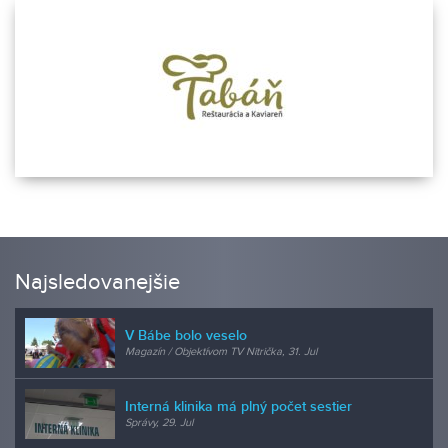
Najsledovanejšie
V Bábe bolo veselo
Magazín / Objektívom TV Nitrička, 31. Jul
Interná klinika má plný počet sestier
Správy, 29. Jul