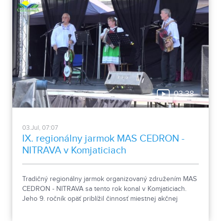
03:38
03.Jul, 07:07
IX. regionálny jarmok MAS CEDRON -
NITRAVA v Komjaticiach
Tradičný regionálny jarmok organizovaný združením MAS
CEDRON - NITRAVA sa tento rok konal v Komjaticiach.
Jeho 9. ročník opäť priblížil činnosť miestnej akčnej
skupiny aj remeslá a tradície regiónov.