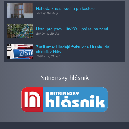
Nehoda zničila sochu pri kostole
Správy, 04. Aug
Hotel pre psov HAVKO – psí raj na zemi
Reklama, 29. Jul
Zistili sme: Hľadajú fotku kina Uránia. Naj
chlebík z Nitry
Zistili sme, 31. Jul
Nitriansky hlásnik