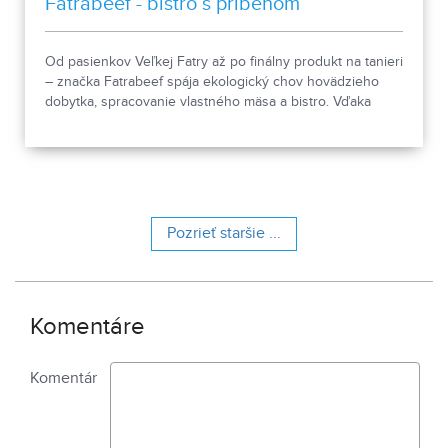
Fatrabeef - bistro s príbehom
Od pasienkov Veľkej Fatry až po finálny produkt na tanieri
– značka Fatrabeef spája ekologický chov hovädzieho
dobytka, spracovanie vlastného mäsa a bistro. Vďaka
uzavretému systému „z lúky na tanier“ stavia na lokálnom
pôvode a rešpekte k prírode.
Pozrieť staršie ...
Komentáre
Komentár