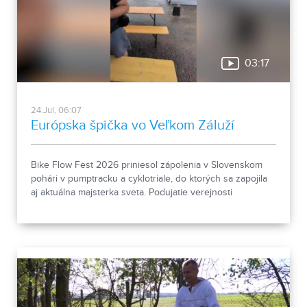
03:17
24.Jul, 06:07
Európska špička vo Veľkom Záluží
Bike Flow Fest 2026 priniesol zápolenia v Slovenskom
pohári v pumptracku a cyklotriale, do ktorých sa zapojila
aj aktuálna majsterka sveta. Podujatie verejnosti
predstavilo aj možno budúceho olympionika.