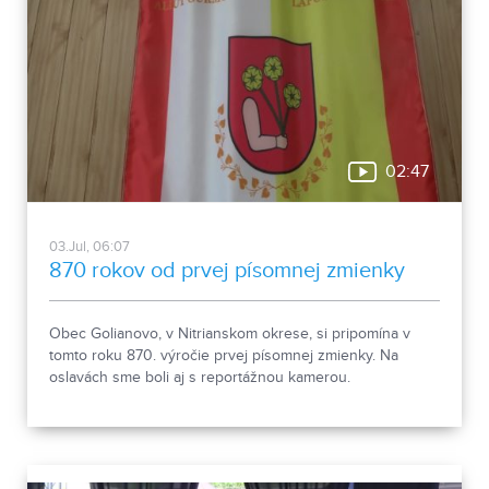
02:47
03.Jul, 06:07
870 rokov od prvej písomnej zmienky
Obec Golianovo, v Nitrianskom okrese, si pripomína v
tomto roku 870. výročie prvej písomnej zmienky. Na
oslavách sme boli aj s reportážnou kamerou.