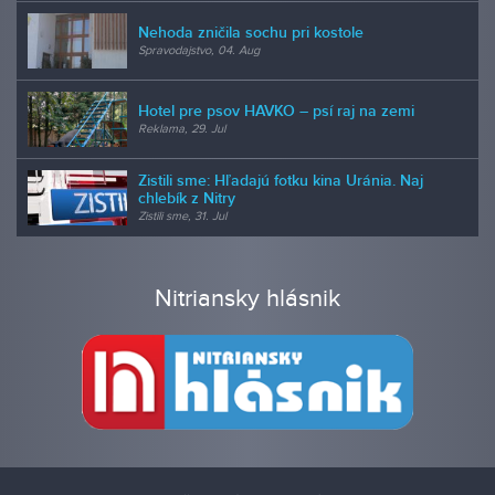
Nehoda zničila sochu pri kostole
Spravodajstvo, 04. Aug
Hotel pre psov HAVKO – psí raj na zemi
Reklama, 29. Jul
Zistili sme: Hľadajú fotku kina Uránia. Naj
chlebík z Nitry
Zistili sme, 31. Jul
Nitriansky hlásnik