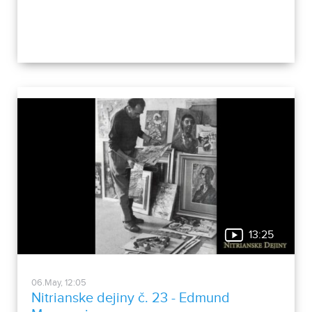
13:25
06.May, 12:05
Nitrianske dejiny č. 23 - Edmund