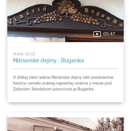
05:47
14.Mar, 02:03
Nitrianske dejiny - Buganka
V ďalšej časti relácie Nitrianske dejiny vám predstavíme
históriu nemálo známej najstaršej vinárne v meste pod
Zoborom. Stredobom pozornosti je Buganka.