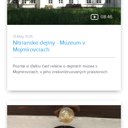
08:46
31.May, 11:05
Nitrianske dejiny - Múzeum v
Mojmírovciach
Pozrite si ďalšiu časť relácie o dejinách múzea v
Mojmírovciach, v jeho zrekonštruovaných priestoroch.