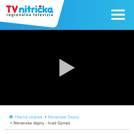
Traktormánia 2025 s pozvánkou
MDD vo Veľkom Záluží
Hlavná stránka
Nitrianske Dejiny
Nitrianske dejiny - hrad Gýmeš