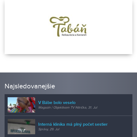
Najsledovanejšie
V Bábe bolo veselo
Magazín / Objektívom TV Nitrička, 31. Jul
Interná klinika má plný počet sestier
Správy, 29. Jul