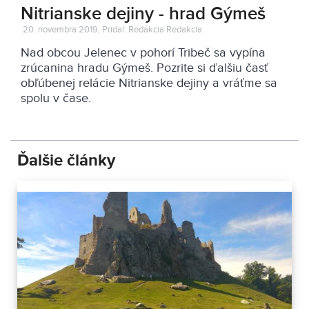
Nitrianske dejiny - hrad Gýmeš
20. novembra 2019, Pridal: Redakcia Redakcia
Nad obcou Jelenec v pohorí Tribeč sa vypína
zrúcanina hradu Gýmeš. Pozrite si ďalšiu časť
obľúbenej relácie Nitrianske dejiny a vráťme sa
spolu v čase.
Ďalšie články