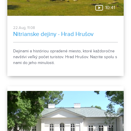
10:41
22.Aug, 11:08
Nitrianske dejiny - Hrad Hrušov
Dejinami a históriou opradené miesto, ktoré každoročne
navštívi veľký počet turistov. Hrad Hrušov. Nazrite spolu s
nami do jeho minulosti.