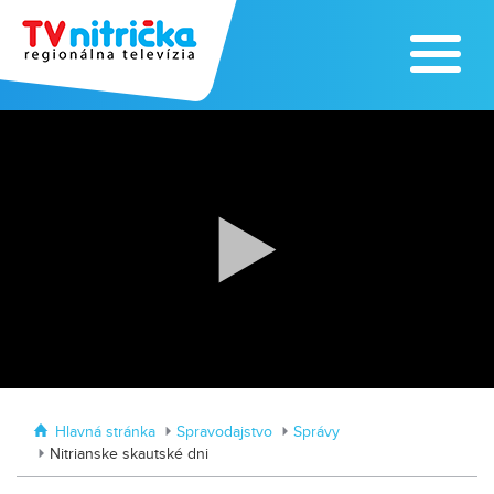
Zoo v Lužiankach
Traktormánia 2025 s pozvánkou
Hlavná stránka
Spravodajstvo
Správy
Nitrianske skautské dni