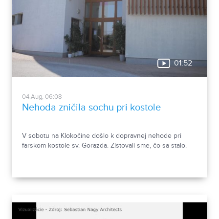
01:52
04.Aug, 06:08
Nehoda zničila sochu pri kostole
V sobotu na Klokočine došlo k dopravnej nehode pri
farskom kostole sv. Gorazda. Zistovali sme, čo sa stalo.