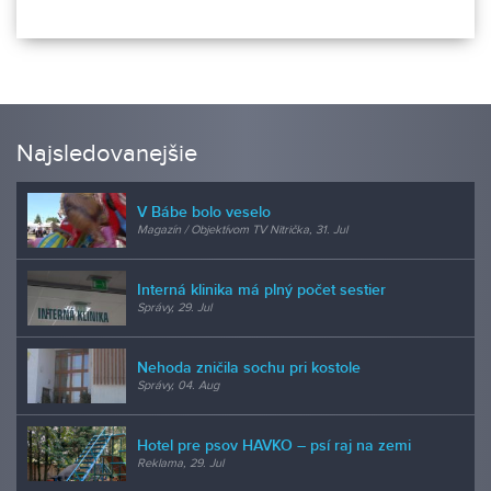
Najsledovanejšie
V Bábe bolo veselo
Magazín / Objektívom TV Nitrička, 31. Jul
Interná klinika má plný počet sestier
Správy, 29. Jul
Nehoda zničila sochu pri kostole
Správy, 04. Aug
Hotel pre psov HAVKO – psí raj na zemi
Reklama, 29. Jul