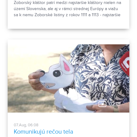
Zoborský kláštor patrí medzi najstaršie kláštory nielen na
území Slovenska, ale aj v rámci strednej Európy a viažu
sa k nemu Zoborské listiny z rokov 1111 a 1113 - najstaršie
zachovalé písomné dokumenty z nášho územia. Areál
spája históriu dvoch rehoľných rádov. Viete, ktoré sú to? :)
02:18
07.Aug, 06:08
Komunikujú rečou tela