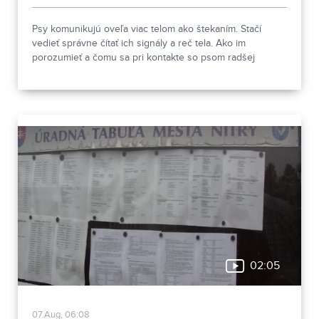
Psy komunikujú oveľa viac telom ako štekaním. Stačí
vedieť správne čítať ich signály a reč tela. Ako im
porozumieť a čomu sa pri kontakte so psom radšej
vyhnúť, ukázala canisterapeutka spolu so svojimi
štvornohými pomocníkmi.
02:05
07.Aug, 06:08