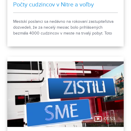
Počty cudzincov v Nitre a voľby
Mestskí poslanci sa nedávno na rokovaní zastupiteľstva
dozvedeli, že za necelý mesiac bolo prihlásených
bezmála 4000 cudzincov v meste na trvalý pobyt. Toto
vyvolalo otázniky, ako je možné za krátke obdobie zapísať
taký počet nových obyvateľov. Tieto nezrovnalosti sme sa
rozhodli objasniť.
01:53