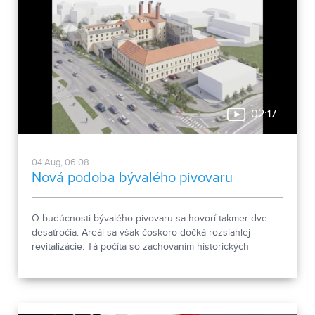
02:17
04.Aug, 06:08
Nová podoba bývalého pivovaru
O budúcnosti bývalého pivovaru sa hovorí takmer dve
desaťročia. Areál sa však čoskoro dočká rozsiahlej
revitalizácie. Tá počíta so zachovaním historických
objektov, ale aj s výstavbou novej polyfunkčnej budovy.