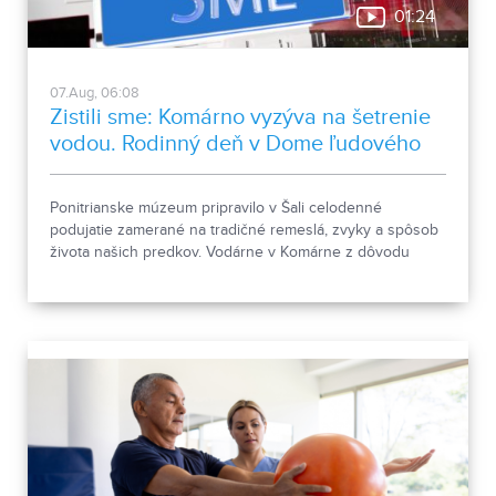
01:24
07.Aug, 06:08
Zistili sme: Komárno vyzýva na šetrenie
vodou. Rodinný deň v Dome ľudového
bývania a architektúry
Ponitrianske múzeum pripravilo v Šali celodenné
podujatie zamerané na tradičné remeslá, zvyky a spôsob
života našich predkov. Vodárne v Komárne z dôvodu
poklesu hladín v nádržiach a vysokej spotreby apelujú na
verejnosť, aby šetrila pitnou vodou.