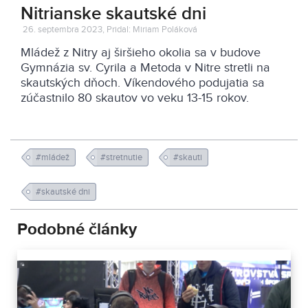
Nitrianske skautské dni
26. septembra 2023, Pridal: Miriam Poláková
Mládež z Nitry aj širšieho okolia sa v budove
Gymnázia sv. Cyrila a Metoda v Nitre stretli na
skautských dňoch. Víkendového podujatia sa
zúčastnilo 80 skautov vo veku 13-15 rokov.
#mládež
#stretnutie
#skauti
#skautské dni
Podobné články