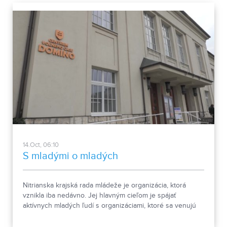
14.Oct, 06:10
S mladými o mladých
Nitrianska krajská rada mládeže je organizácia, ktorá
vznikla iba nedávno. Jej hlavným cieľom je spájať
aktívnych mladých ľudí s organizáciami, ktoré sa venujú
práci s mládežou. Prvé výsledky svojej činnosti
prezentovala na nedávnej konferencii S mladými o