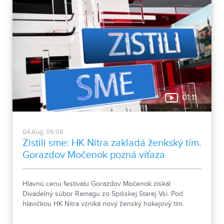
01:11
04.Aug, 06:08
Zistili sme: HK Nitra zakladá ženkský tím.
Gorazdov Močenok pozná víťaza
Hlavnú cenu festivalu Gorazdov Močenok získal
Divadelný súbor Ramagu zo Spišskej Starej Vsi. Pod
hlavičkou HK Nitra vzniká nový ženský hokejový tím.