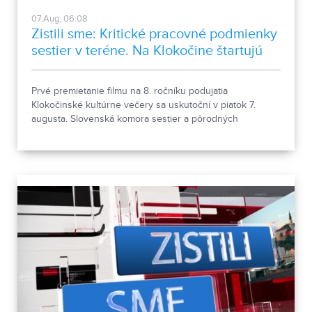
07.Aug, 06:08
Zistili sme: Kritické pracovné podmienky
sestier v teréne. Na Klokočine štartujú
kultúrne večery
Prvé premietanie filmu na 8. ročníku podujatia
Klokočinské kultúrne večery sa uskutoční v piatok 7.
augusta. Slovenská komora sestier a pôrodných
asistentiek upozorňuje na kritické pracovné podmienky
sestier v domácej ošetrovateľskej starostlivosti počas
horúčav.