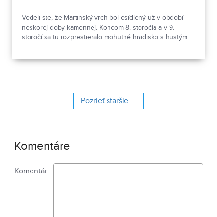
Vedeli ste, že Martinský vrch bol osídlený už v období
neskorej doby kamennej. Koncom 8. storočia a v 9.
storočí sa tu rozprestieralo mohutné hradisko s hustým
osídlením. Dnes Národná kultúrna pamiatka kasáreň
obsahuje 13 pamiatkových objektov. Je to 9 murovaných
budov niekdajšieho „Šiator tábora", strážnica, budova
hostinca a kolkáreň, ktoré dopĺňa hlavná budova
nemocnice s dvoma menšími pavilónmi a park.
Pozrieť staršie ...
Komentáre
Komentár