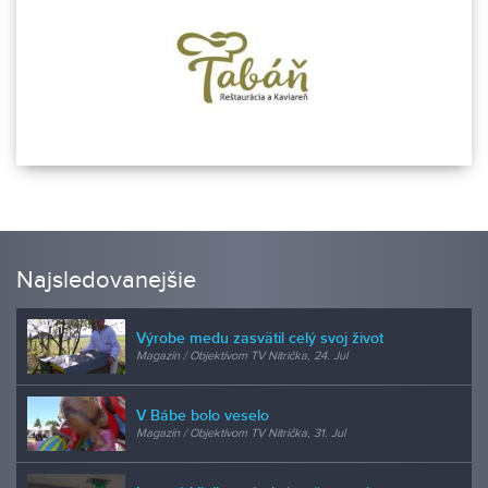
Najsledovanejšie
Výrobe medu zasvätil celý svoj život
Magazín / Objektívom TV Nitrička, 24. Jul
V Bábe bolo veselo
Magazín / Objektívom TV Nitrička, 31. Jul