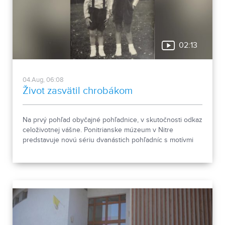
02:13
04.Aug, 06:08
Život zasvätil chrobákom
Na prvý pohľad obyčajné pohľadnice, v skutočnosti odkaz
celoživotnej vášne. Ponitrianske múzeum v Nitre
predstavuje novú sériu dvanástich pohľadníc s motívmi
chrobákov. Vznikla zo zbierky entomológa Ivana Šabíka zo
Zlatých Moraviec, ktorú jeho rodina darovala múzeu.
Okrem zaujímavých druhov približuje zbierka aj príbeh
muža, ktorého láska k prírode pretrvala aj po jeho
odchode.