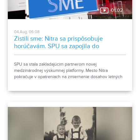
01:02
04.Aug, 06:08
Zistili sme: Nitra sa prispôsobuje
horúčavám. SPU sa zapojila do
medzinárodnej platformy
SPU sa stala zakladajúcim partnerom novej
medzinárodnej výskumnej platformy. Mesto Nitra
pokračuje v opatreniach na zmiernenie dosahov letných
horúčav.