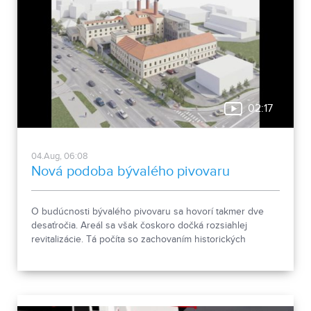
02:17
04.Aug, 06:08
Nová podoba bývalého pivovaru
O budúcnosti bývalého pivovaru sa hovorí takmer dve
desaťročia. Areál sa však čoskoro dočká rozsiahlej
revitalizácie. Tá počíta so zachovaním historických
objektov, ale aj s výstavbou novej polyfunkčnej budovy.