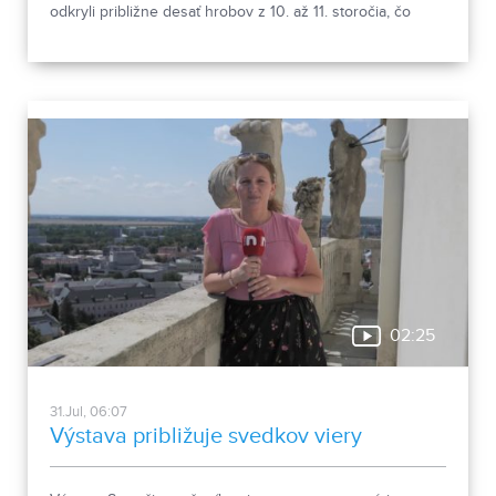
odkryli približne desať hrobov z 10. až 11. storočia, čo
podľa odborníkov potvrdzuje, že Nitra patrila už pred tisíc
rokmi k významným sídlam. Okrem kostrových
pozostatkov našli aj bronzové záušnice či pozostatky
niekdajšej mestskej zástavby.
02:25
31.Jul, 06:07
Výstava približuje svedkov viery