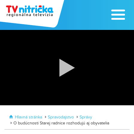
Traktormánia 2025 s pozvánkou
MDD vo Veľkom Záluží
Hlavná stránka
Spravodajstvo
Správy
O budúcnosti Starej radnice rozhodujú aj obyvatelia