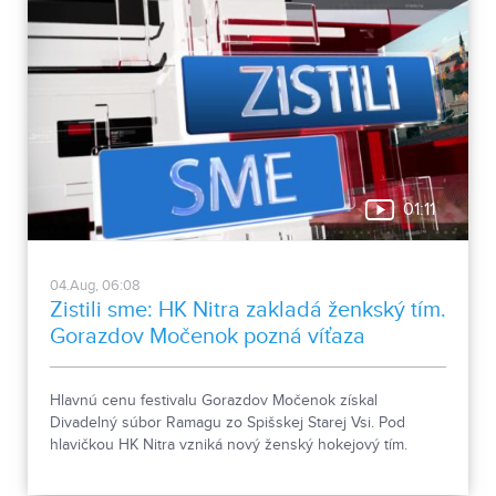
01:11
04.Aug, 06:08
Zistili sme: HK Nitra zakladá ženkský tím.
Gorazdov Močenok pozná víťaza
Hlavnú cenu festivalu Gorazdov Močenok získal
Divadelný súbor Ramagu zo Spišskej Starej Vsi. Pod
hlavičkou HK Nitra vzniká nový ženský hokejový tím.