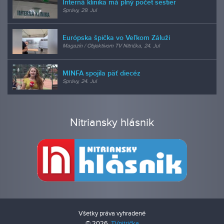
Interná klinika má plný počet sestier
Správy, 29. Jul
Európska špička vo Veľkom Záluží
Magazín / Objektívom TV Nitrička, 24. Jul
MINFA spojila päť diecéz
Správy, 24. Jul
Nitriansky hlásnik
Všetky práva vyhradené
© 2026,
TVnitrička