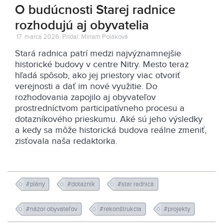
O budúcnosti Starej radnice
rozhodujú aj obyvatelia
17. marca 2026, Pridal: Miriam Poláková
Stará radnica patrí medzi najvýznamnejšie
historické budovy v centre Nitry. Mesto teraz
hľadá spôsob, ako jej priestory viac otvoriť
verejnosti a dať im nové využitie. Do
rozhodovania zapojilo aj obyvateľov
prostredníctvom participatívneho procesu a
dotazníkového prieskumu. Aké sú jeho výsledky
a kedy sa môže historická budova reálne zmeniť,
zisťovala naša redaktorka.
#plány
#dotazník
#star radnica
#názor obyvateľov
#rekonštrukcia
#projekty