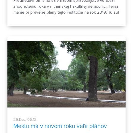
Prednedávnom sme sa v našom spravodajstve venovali
zhodnoteniu roka v nitrianskej Fakultnej nemocnici. Teraz
máme pripravené plány tejto inštitúcie na rok 2019. Tu sú!
29.Dec, 06:12
Mesto má v novom roku veľa plánov