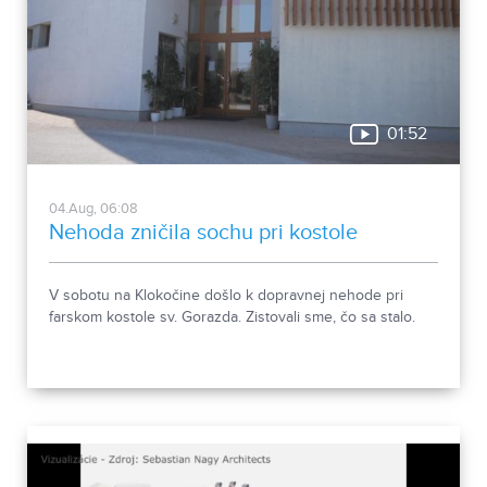
01:52
04.Aug, 06:08
Nehoda zničila sochu pri kostole
V sobotu na Klokočine došlo k dopravnej nehode pri
farskom kostole sv. Gorazda. Zistovali sme, čo sa stalo.