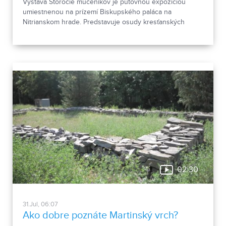
Výstava Storočie mučeníkov je putovnou expozíciou
umiestnenou na prízemí Biskupského paláca na
Nitrianskom hrade. Predstavuje osudy kresťanských
mučeníkov 20. storočia z krajín strednej a východnej
Európy a počas letnej sezóny je sprístupnená
návštevníkom hradu.
02:30
31.Jul, 06:07
Ako dobre poznáte Martinský vrch?