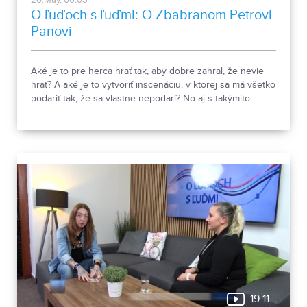
26.May, 06:05
O ľuďoch s ľuďmi: O Zbabranom Petrovi
Panovi
Aké je to pre herca hrať tak, aby dobre zahral, že nevie
hrať? A aké je to vytvoriť inscenáciu, v ktorej sa má všetko
podariť tak, že sa vlastne nepodarí? No aj s takýmito
výzvami sa museli popasovať herci Zuzana Moravcová a
Ján Cibula v novej inscenácii Divadla Andreja Bagara v
Nitre Zbabraný Peter Pan. Rodinná komédia s prvkami
grotesky má premiéru 29. mája 2026.
19:11