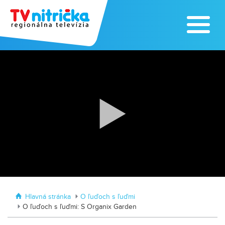
Traktormánia 2025 s pozvánkou
MDD vo Veľkom Záluží
Hlavná stránka
O ľuďoch s ľuďmi
O ľuďoch s ľuďmi: S Organix Garden