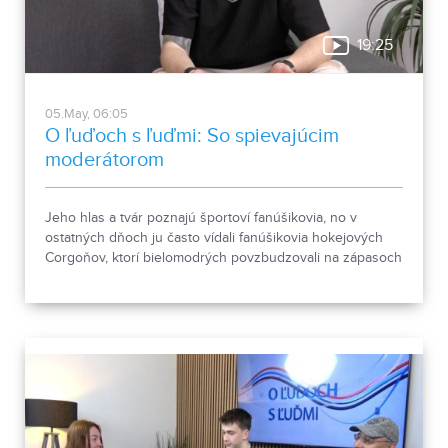
19:25
05.May, 06:05
O ľuďoch s ľuďmi: So spievajúcim
moderátorom
Jeho hlas a tvár poznajú športoví fanúšikovia, no v
ostatných dňoch ju často vídali fanúšikovia hokejových
Corgoňov, ktorí bielomodrých povzbudzovali na zápasoch
na Slovane. Luki Turiak je moderátorom TV JOJ Šport, ale
aj hudobníkom. K muzike sa vracia po rokoch a to singlom
Čomu mám veriť, o ktorom bola tiež reč v štúdiu relácie O
ľuďoch s ľuďmi.