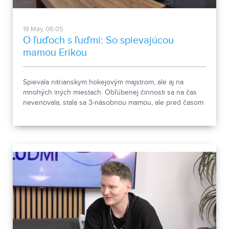
19.May, 06:05
O ľuďoch s ľuďmi: So spievajúcou
mamou Erikou
Spievala nitrianskym hokejovým majstrom, ale aj na
mnohých iných miestach. Obľúbenej činnosti sa na čas
nevenovala, stala sa 3-násobnou mamou, ale pred časom
sa k hudbe vrátila. A urobila dobre. Zoznámte sa s Erikou
Rábekovou.