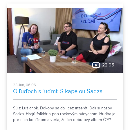
dobrodružný román Vojna anjelov. Aj o ňom bola reč v
relácii O ľuďoch s ľuďmi.
22:05
23.Jun, 06:06
O ľuďoch s ľuďmi: S kapelou Sadza
Sú z Lužianok. Dokopy sa dali cez inzerát. Dali si názov
Sadza. Hrajú folklór s pop-rockovým nádychom. Hudba je
pre nich koníčkom a veria, že ich debutový album Či?!?
poteší poslucháčov.