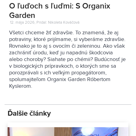
O ľuďoch s ľuďmi: S Organix
Garden
12. mája 2026, Pridal: Nikoleta Kováčová
Všetci chceme žiť zdravšie. To znamená, že aj
potraviny, ktoré prijímame, si vyberáme zdravšie.
Rovnako je to aj s ovocím či zeleninou. Ako však
zachrániť úrodu, keď ju napadnú škodcovia
alebo choroby? Siahate po chémii? Budúcnosť je
v biologických prípravkoch, o ktorých sme sa
porozprávali s ich veľkým propagátorom,
spolumajiteľom Organix Garden Róbertom
Kyslerom.
Ďalšie články