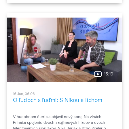
15:19
16.Jun, 06:06
O ľuďoch s ľuďmi: S Nikou a Itchom
V hudobnom éteri sa objavil nový song Na vlnách.
Prináša spojenie dvoch zaujímavých hlasov a dvoch
talentovaných spevákov. Nika Barlak a Itcho Pčelár o