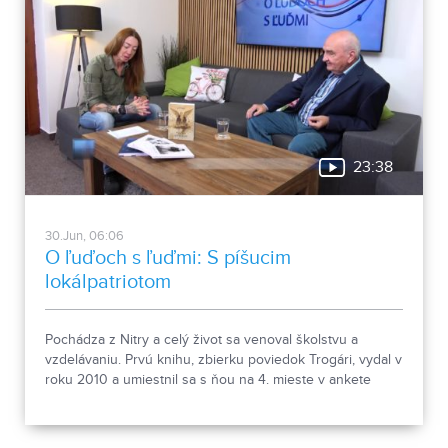
23:38
30.Jun, 06:06
O ľuďoch s ľuďmi: S píšucim
lokálpatriotom
Pochádza z Nitry a celý život sa venoval školstvu a
vzdelávaniu. Prvú knihu, zbierku poviedok Trogári, vydal v
roku 2010 a umiestnil sa s ňou na 4. mieste v ankete
Debut roka. Nasledovali Trogár v štátnej službe,
Podnikatelia a Pavučiny osudov. Aktuálne je z pera
Ladislava Haasa na pultoch kníh jeho prvý historicko-