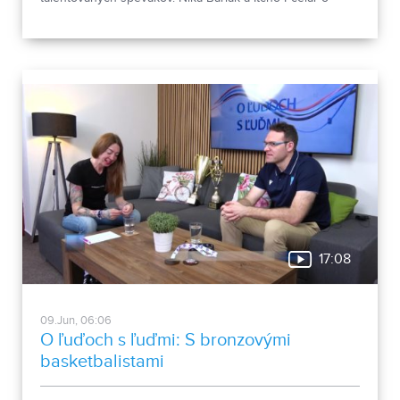
ceste k ich hudobnej novinke porozprávali v relácii O
ľuďoch s ľuďmi.
17:08
09.Jun, 06:06
O ľuďoch s ľuďmi: S bronzovými
basketbalistami