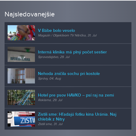
Najsledovanejšie
V Bábe bolo veselo
Magazín / Objektívom TV Nitrička, 31. Jul
Interná klinika má plný počet sestier
Spravodajstvo, 29. Jul
Nehoda zničila sochu pri kostole
Správy, 04. Aug
Hotel pre psov HAVKO – psí raj na zemi
Reklama, 29. Jul
Zistili sme: Hľadajú fotku kina Uránia. Naj
chlebík z Nitry
Zistili sme, 31. Jul