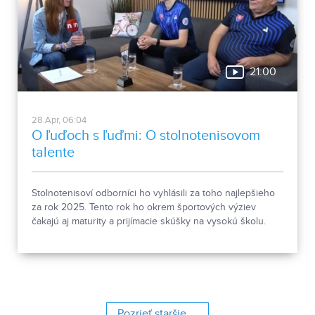
21:00
28.Apr, 06:04
O ľuďoch s ľuďmi: O stolnotenisovom
talente
Stolnotenisoví odborníci ho vyhlásili za toho najlepšieho
za rok 2025. Tento rok ho okrem športových výziev
čakajú aj maturity a prijímacie skúšky na vysokú školu.
Samuel Arpáš sa kvôli stolnému tenisu s rodinou
presťahoval do Nitry, kde trénuje pod vedením Romana
Grigela v Národnom stolnotenisovom centre mládeže. O
stolnom tenise, o jeho histórii pod Zoborom, ale aj o
ďalších zaujímavostiach nám obaja páni porozprávali v
relácii O ľuďoch s ľuďmi.
Pozrieť staršie ...