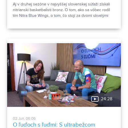
Aj v druhej sezóne v najvyššej slovenskej súťaži získali
nitrianski basketbalisti bronz. O tom, ako sa vôbec rodil
tím Nitra Blue Wings, o tom, čo stojí za dvomi skvelými
umiestneniami, ale aj o tom, aké sú plány klubu do
budúcna, sme sa v relácii O ľuďoch s ľuďmi rozprávali s
trénerom a generálnym manažérom Martinom Blahom.
24:28
02.Jun, 06:06
O ľuďoch s ľuďmi: S ultrabežcom