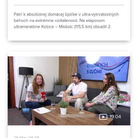
Patrí k absolútnej domácej špičke v ultra-vytrvalostných
behoch na extrémne vzdialenosti. Na etapovom
ultramaratóne Košice – Miskolc (115,5 km) obsadil 2.
miesto, dokončil aj legendárny Spartathlon a o pár dní
prebehne naprieč Slovenskom. Aj o tom nám viac
prezradil v relácii O ľuďoch s ľuďmi Marián Pavúk z Levíc.
19:04