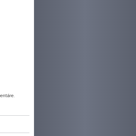
od
o ďalších
 nám obaja
 v relácii
i.
entáre.