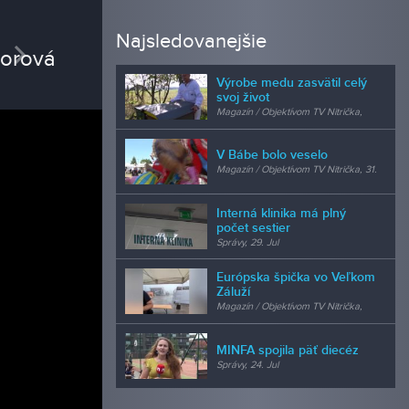
REDAK
Najsledovanejšie
vious
Next
Niko
Výrobe medu zasvätil celý
redaktor
svoj život
Magazín / Objektívom TV Nitrička,
24. Jul
V Bábe bolo veselo
Magazín / Objektívom TV Nitrička, 31.
Jul
Interná klinika má plný
počet sestier
Správy, 29. Jul
Európska špička vo Veľkom
Záluží
Magazín / Objektívom TV Nitrička,
24. Jul
MINFA spojila päť diecéz
Správy, 24. Jul