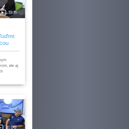
19:11
ľuďmi:
úcou
kou
skym
om, ale aj
ch
enej
as
a sa 3-
, ale pred
 vrátila. A
Zoznámte sa
vou.
21:00