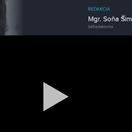
REDAKCIA
Pre
Mgr. Soňa Šimorová
šéfredaktorka
Magazín
Traktormánia 2025 s pozvánkou
Magazín / Objektívom TV Nitrička
MDD vo Veľkom Záluží
Magazín / Objektívom TV Nitrička