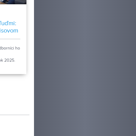
ľuďmi:
nisovom
dborníci ho
ok 2025.
rem
v čakajú aj
acie skúšky
. Samuel
tolnému
itry, kde
ením
v
 centre
nom tenise,