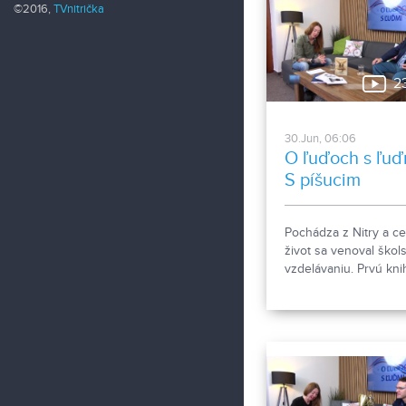
©2016,
TVnitrička
2
30.Jun, 06:06
O ľuďoch s ľuď
S píšucim
lokálpatriotom
Pochádza z Nitry a ce
život sa venoval škol
vzdelávaniu. Prvú kni
zbierku poviedok Trog
vydal v roku 2010 a
umiestnil sa s ňou na 
mieste v ankete Debu
roka. Nasledovali Tro
štátnej službe, Podnik
a Pavučiny osudov.