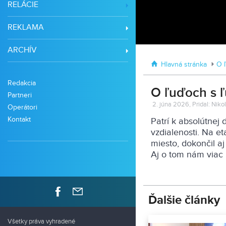
RELÁCIE
REKLAMA
ARCHÍV
Hlavná stránka
O 
Redakcia
O ľuďoch s ľ
Partneri
2. júna 2026, Pridal: Nik
Operátori
Kontakt
Patrí k absolútnej
vzdialenosti. Na e
miesto, dokončil a
Aj o tom nám viac 
Ďalšie články
Všetky práva vyhradené