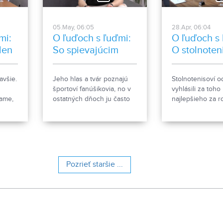
prvkami grotesky má
premiéru 29. mája 2026.
05.May, 06:05
28.Apr, 06:04
mi:
O ľuďoch s ľuďmi:
O ľuďoch s 
den
So spievajúcim
O stolnote
moderátorom
talente
avšie.
Jeho hlas a tvár poznajú
Stolnotenisoví o
športoví fanúšikovia, no v
vyhlásili za toho
mame,
ostatných dňoch ju často
najlepšieho za r
vídali fanúšikovia
Tento rok ho ok
ocím
hokejových Corgoňov, ktorí
športových výzie
k
bielomodrých
maturity a prijím
ju
povzbudzovali na
na vysokú školu
lebo
zápasoch na Slovane. Luki
Arpáš sa kvôli s
Turiak je moderátorom TV
tenisu s rodinou
Pozrieť staršie ...
 v
JOJ Šport, ale aj
presťahoval do N
och, o
hudobníkom. K muzike sa
trénuje pod ved
vracia po rokoch a to
Romana Grigela 
ľkým
singlom Čomu mám veriť, o
Národnom
ktorom bola tiež reč v
stolnotenisovom
ix
štúdiu relácie O ľuďoch s
mládeže. O stol