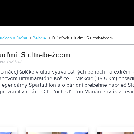
Tváre Parkinsona: Príbehy skryté za
diagnózou
ľuďoch s ľuďmi
Relácie
O ľuďoch s ľuďmi: S ultrabežcom
uďmi: S ultrabežcom
oleta Kováčová
 domácej špičke v ultra-vytrvalostných behoch na extrémn
tapovom ultramaratóne Košice – Miskolc (115,5 km) obsadil
j legendárny Spartathlon a o pár dní prebehne naprieč S
prezradil v relácii O ľuďoch s ľuďmi Marián Pavúk z Levíc