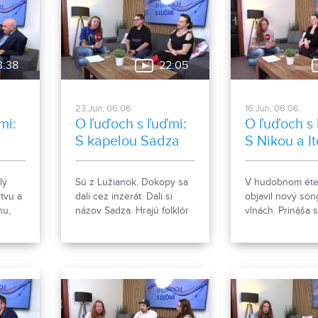
3:38
22:05
23.Jun, 06:06
16.Jun, 06:06
mi:
O ľuďoch s ľuďmi:
O ľuďoch s 
S kapelou Sadza
S Nikou a I
lý
Sú z Lužianok. Dokopy sa
V hudobnom éter
stvu a
dali cez inzerát. Dali si
objavil nový so
hu,
názov Sadza. Hrajú folklór
vlnách. Prináša 
ári,
s pop-rockovým
dvoch zaujímavý
nádychom. Hudba je pre
a dvoch talento
4.
nich koníčkom a veria, že
spevákov. Nika B
t
ich debutový album Či?!?
Itcho Pčelár o ce
gár v
poteší poslucháčov.
hudobnej novin
atelia
porozprávali v re
ľuďoch s ľuďmi.