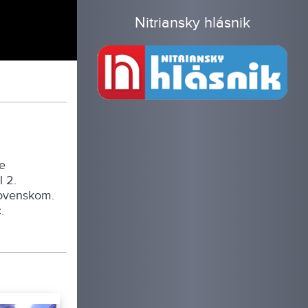
Nitriansky hlásnik
e
 2.
lovenskom.
.