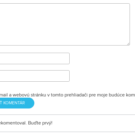
ľuďmi.
o jeho histórii p
Zoborom, ale aj 
zaujímavostiach
páni porozprávali
O ľuďoch s ľuďm
mail a webovú stránku v tomto prehliadači pre moje budúce kom
nekomentoval. Buďte prvý!