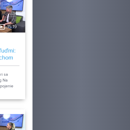
15:19
ľuďmi:
tchom
i sa
ng Na
spojenie
ch hlasov
vaných
arlak a
ste k ich
ke
lácii O