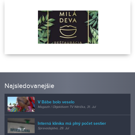
Najsledovanejšie
V Bábe bolo veselo
Magazín / Objektívom TV Nitrička, 31. Jul
Interná klinika má plný počet sestier
Spravodajstvo, 29. Jul