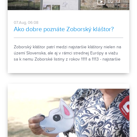
02:33
07.Aug, 06:08
Ako dobre poznáte Zoborský kláštor?
Zoborský kláštor patrí medzi najstaršie kláštory nielen na
území Slovenska, ale aj v rámci strednej Európy a viažu
sa k nemu Zoborské listiny z rokov 1111 a 1113 - najstaršie
zachovalé písomné dokumenty z nášho územia. Areál
spája históriu dvoch rehoľných rádov. Viete, ktoré sú to? :)