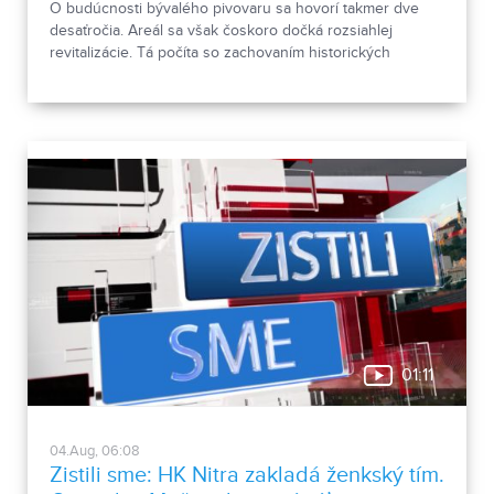
O budúcnosti bývalého pivovaru sa hovorí takmer dve
desaťročia. Areál sa však čoskoro dočká rozsiahlej
revitalizácie. Tá počíta so zachovaním historických
objektov, ale aj s výstavbou novej polyfunkčnej budovy.
01:11
04.Aug, 06:08
Zistili sme: HK Nitra zakladá ženkský tím.