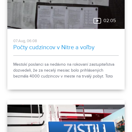
02:05
07.Aug, 06:08
Počty cudzincov v Nitre a voľby
Mestskí poslanci sa nedávno na rokovaní zastupiteľstva
dozvedeli, že za necelý mesiac bolo prihlásených
bezmála 4000 cudzincov v meste na trvalý pobyt. Toto
vyvolalo otázniky, ako je možné za krátke obdobie zapísať
taký počet nových obyvateľov. Tieto nezrovnalosti sme sa
rozhodli objasniť.