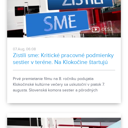
01:53
07.Aug, 06:08
Zistili sme: Kritické pracovné podmienky
sestier v teréne. Na Klokočine štartujú
kultúrne večery
Prvé premietanie filmu na 8. ročníku podujatia
Klokočinské kultúrne večery sa uskutoční v piatok 7.
augusta. Slovenská komora sestier a pôrodných
asistentiek upozorňuje na kritické pracovné podmienky
sestier v domácej ošetrovateľskej starostlivosti počas
horúčav.