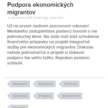
Podpora ekonomických
migrantov
4. decembra 2018, Pridal: Mgr. Jozef Jurík
Už na prvom riadnom pracovnom rokovaní
Mestského zastupiteľstva poslanci hovorili o nie
jednoduchej téme. Na stole mali totiž schválenie
finančného príspevku na projekt Integračné
služby pre ekonomických migrantov. Diskusia
nebola jednoznačná a projekt si získaval
podporu iba veľmi ťažko. Napokon poslanci
súhlasili.
##poslanci
##podpora
#centrum
#príspevok
#migranti
#ekonomickí