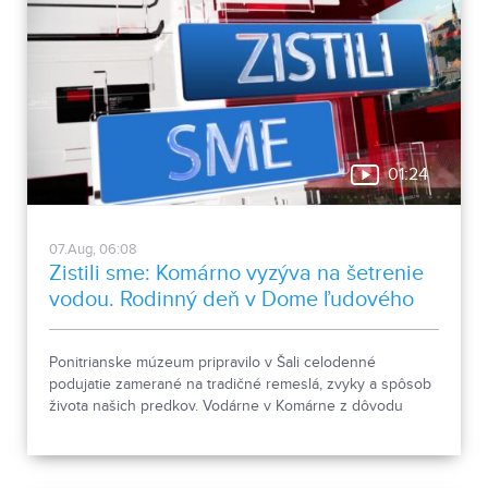
01:24
07.Aug, 06:08
Zistili sme: Komárno vyzýva na šetrenie
vodou. Rodinný deň v Dome ľudového
bývania a architektúry
Ponitrianske múzeum pripravilo v Šali celodenné
podujatie zamerané na tradičné remeslá, zvyky a spôsob
života našich predkov. Vodárne v Komárne z dôvodu
poklesu hladín v nádržiach a vysokej spotreby apelujú na
verejnosť, aby šetrila pitnou vodou.