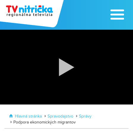
Zažite leto na kúpalisku v
Tvrdošovciach
Zoo v Lužiankach
Hlavná stránka
Spravodajstvo
Správy
Podpora ekonomických migrantov