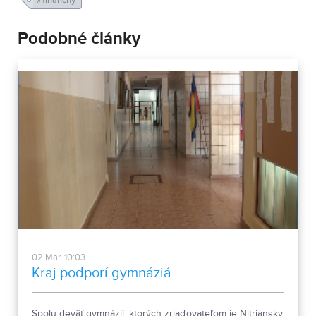
#finančný
Podobné články
02.Mar, 10:03
Kraj podporí gymnáziá
Spolu deväť gymnázií, ktorých zriaďovateľom je Nitriansky