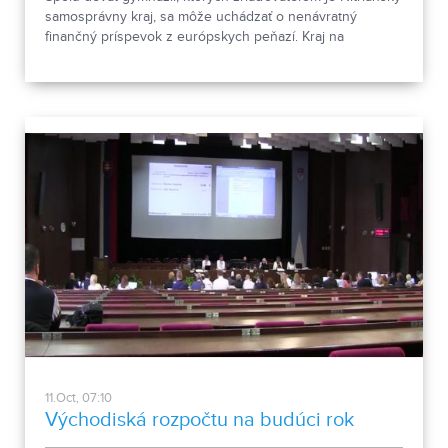
samosprávny kraj, sa môže uchádzať o nenávratný
finančný príspevok z európskych peňazí. Kraj na
spolufinancovanie vyčlenil vyše 100-tiíc eur.
11.Oct, 07:10
Východiská rozpočtu na budúci rok