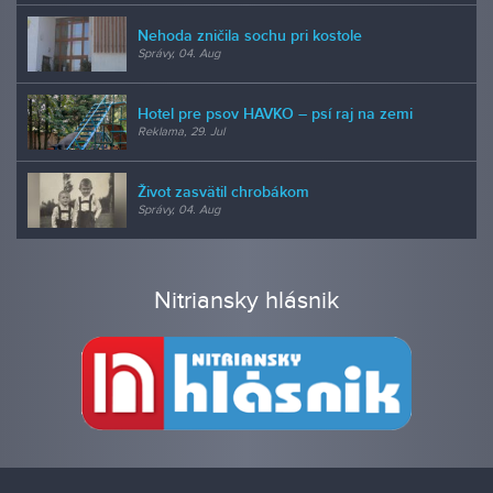
Nehoda zničila sochu pri kostole
Správy, 04. Aug
Hotel pre psov HAVKO – psí raj na zemi
Reklama, 29. Jul
Život zasvätil chrobákom
Správy, 04. Aug
Nitriansky hlásnik