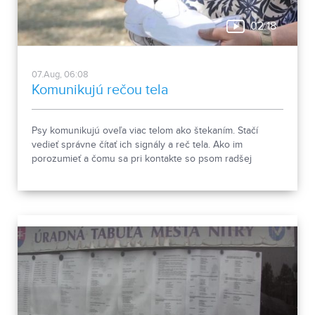
02:18
07.Aug, 06:08
Komunikujú rečou tela
Psy komunikujú oveľa viac telom ako štekaním. Stačí
vedieť správne čítať ich signály a reč tela. Ako im
porozumieť a čomu sa pri kontakte so psom radšej
vyhnúť, ukázala canisterapeutka spolu so svojimi
štvornohými pomocníkmi.