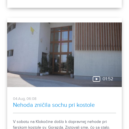
01:52
04.Aug, 06:08
Nehoda zničila sochu pri kostole
V sobotu na Klokočine došlo k dopravnej nehode pri
farskom kostole sv. Gorazda. Zistovali sme, čo sa stalo.