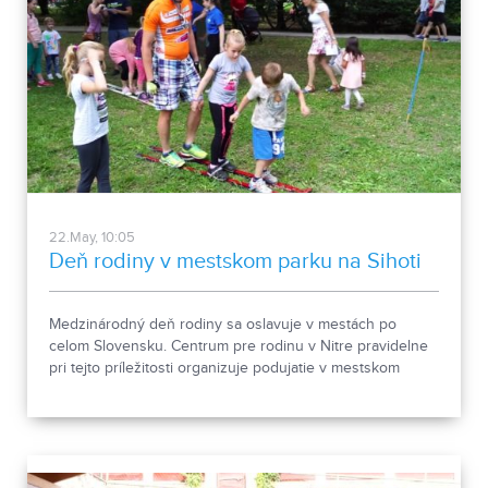
22.May, 10:05
Deň rodiny v mestskom parku na Sihoti
Medzinárodný deň rodiny sa oslavuje v mestách po
celom Slovensku. Centrum pre rodinu v Nitre pravidelne
pri tejto príležitosti organizuje podujatie v mestskom
parku na Sihoti. Pre rodiny s deťmi bola pripravená veľká
rodinná hra pozostávajúca z rôznych aktivít, ktorých
cieľom bolo utužiť najmä vzajomné vzťahy.