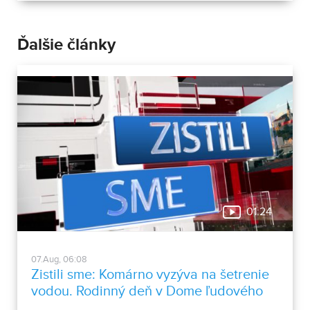
Ďalšie články
01:24
07.Aug, 06:08
Zistili sme: Komárno vyzýva na šetrenie
vodou. Rodinný deň v Dome ľudového
bývania a architektúry