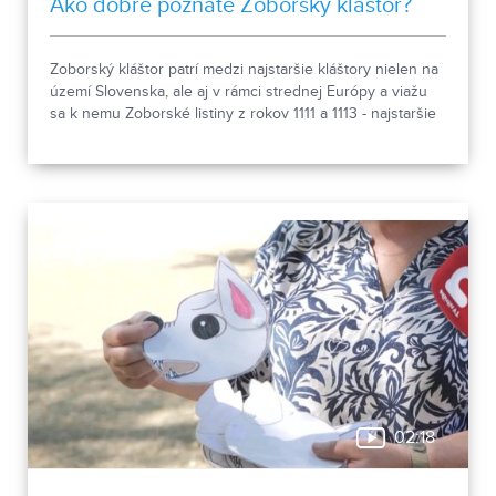
Ako dobre poznáte Zoborský kláštor?
Zoborský kláštor patrí medzi najstaršie kláštory nielen na
území Slovenska, ale aj v rámci strednej Európy a viažu
sa k nemu Zoborské listiny z rokov 1111 a 1113 - najstaršie
zachovalé písomné dokumenty z nášho územia. Areál
spája históriu dvoch rehoľných rádov. Viete, ktoré sú to? :)
02:18