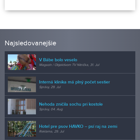
Najsledovanejšie
V Bábe bolo veselo
Magazín / Objektívom TV Nitrička, 31. Jul
Interná klinika má plný počet sestier
Správy, 29. Jul
Nehoda zničila sochu pri kostole
Správy, 04. Aug
Hotel pre psov HAVKO – psí raj na zemi
Reklama, 29. Jul