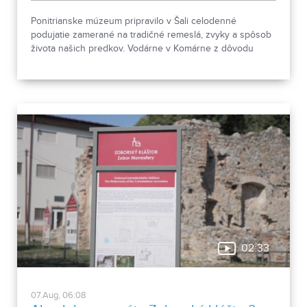
Ponitrianske múzeum pripravilo v Šali celodenné
podujatie zamerané na tradičné remeslá, zvyky a spôsob
života našich predkov. Vodárne v Komárne z dôvodu
poklesu hladín v nádržiach a vysokej spotreby apelujú na
verejnosť, aby šetrila pitnou vodou.
02:33
07.Aug, 06:08