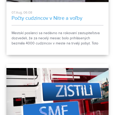
07.Aug, 06:08
Počty cudzincov v Nitre a voľby
Mestskí poslanci sa nedávno na rokovaní zastupiteľstva
dozvedeli, že za necelý mesiac bolo prihlásených
bezmála 4000 cudzincov v meste na trvalý pobyt. Toto
vyvolalo otázniky, ako je možné za krátke obdobie zapísať
taký počet nových obyvateľov. Tieto nezrovnalosti sme sa
rozhodli objasniť.