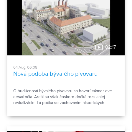
02:17
04.Aug, 06:08
Nová podoba bývalého pivovaru
O budúcnosti bývalého pivovaru sa hovorí takmer dve
desaťročia. Areál sa však čoskoro dočká rozsiahlej
revitalizácie. Tá počíta so zachovaním historických
objektov, ale aj s výstavbou novej polyfunkčnej budovy.