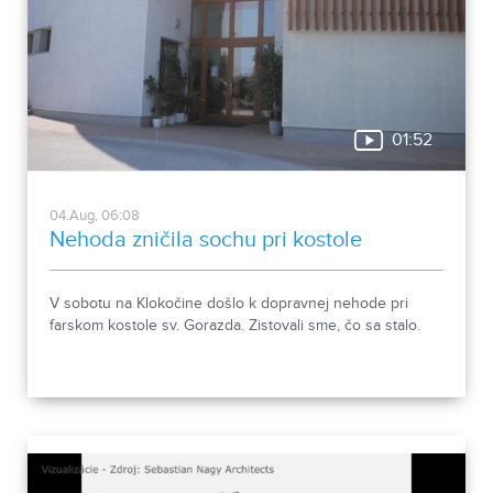
01:52
04.Aug, 06:08
Nehoda zničila sochu pri kostole
V sobotu na Klokočine došlo k dopravnej nehode pri
farskom kostole sv. Gorazda. Zistovali sme, čo sa stalo.