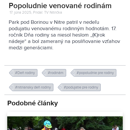
Popoludnie venované rodinám
17. júna 2025, Pridal: TV Nitrička
Park pod Borinou v Nitre patril v nedeľu
podujatiu venovanému rodinným hodnotám. 17.
ročník Dňa rodiny sa niesol heslom „(K)rok
nádeje“ a bol zameraný na posilňovanie vzťahov
medzi generáciami.
#Deň rodiny
#rodinám
#popoludnie pre rodiny
#nitriansky deň rodiny
#podujatie pre rodiny
Podobné články