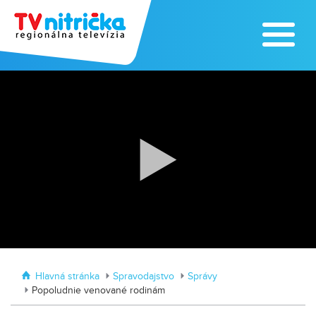
Zažite leto na kúpalisku v
Tvrdošovciach
Zoo v Lužiankach
Hlavná stránka
Spravodajstvo
Správy
Popoludnie venované rodinám