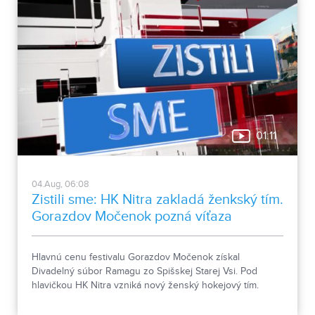
01:11
04.Aug, 06:08
Zistili sme: HK Nitra zakladá ženkský tím.
Gorazdov Močenok pozná víťaza
Hlavnú cenu festivalu Gorazdov Močenok získal
Divadelný súbor Ramagu zo Spišskej Starej Vsi. Pod
hlavičkou HK Nitra vzniká nový ženský hokejový tím.