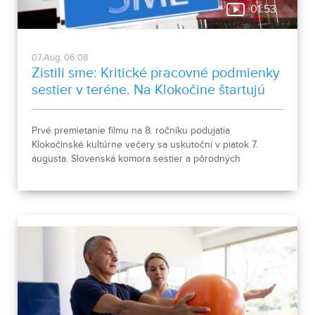
01:53
07.Aug, 06:08
Zistili sme: Kritické pracovné podmienky
sestier v teréne. Na Klokočine štartujú
kultúrne večery
Prvé premietanie filmu na 8. ročníku podujatia
Klokočinské kultúrne večery sa uskutoční v piatok 7.
augusta. Slovenská komora sestier a pôrodných
asistentiek upozorňuje na kritické pracovné podmienky
sestier v domácej ošetrovateľskej starostlivosti počas
horúčav.