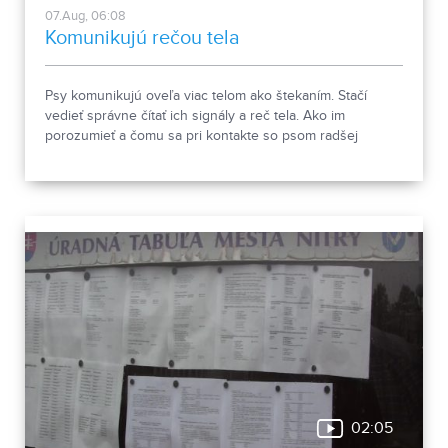
07.Aug, 06:08
Komunikujú rečou tela
Psy komunikujú oveľa viac telom ako štekaním. Stačí
vedieť správne čítať ich signály a reč tela. Ako im
porozumieť a čomu sa pri kontakte so psom radšej
vyhnúť, ukázala canisterapeutka spolu so svojimi
štvornohými pomocníkmi.
02:05