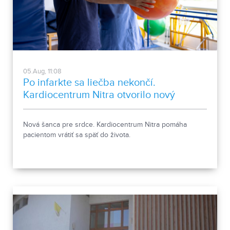
05.Aug, 11:08
Po infarkte sa liečba nekončí.
Kardiocentrum Nitra otvorilo nový
stacionár
Nová šanca pre srdce. Kardiocentrum Nitra pomáha
pacientom vrátiť sa späť do života.