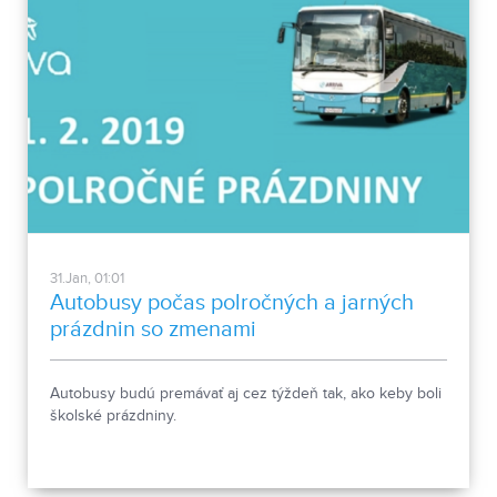
31.Jan, 01:01
Autobusy počas polročných a jarných
prázdnin so zmenami
Autobusy budú premávať aj cez týždeň tak, ako keby boli
školské prázdniny.