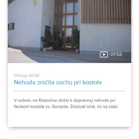
01:52
04.Aug, 06:08
Nehoda zničila sochu pri kostole
V sobotu na Klokočine došlo k dopravnej nehode pri
farskom kostole sv. Gorazda. Zistovali sme, čo sa stalo.