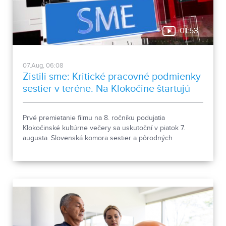
01:53
07.Aug, 06:08
Zistili sme: Kritické pracovné podmienky
sestier v teréne. Na Klokočine štartujú
kultúrne večery
Prvé premietanie filmu na 8. ročníku podujatia
Klokočinské kultúrne večery sa uskutoční v piatok 7.
augusta. Slovenská komora sestier a pôrodných
asistentiek upozorňuje na kritické pracovné podmienky
sestier v domácej ošetrovateľskej starostlivosti počas
horúčav.