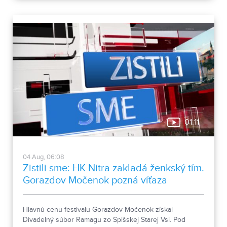
01:11
04.Aug, 06:08
Zistili sme: HK Nitra zakladá ženkský tím.
Gorazdov Močenok pozná víťaza
Hlavnú cenu festivalu Gorazdov Močenok získal
Divadelný súbor Ramagu zo Spišskej Starej Vsi. Pod