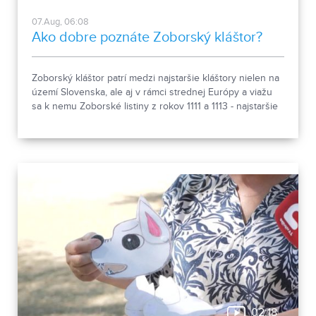
07.Aug, 06:08
Ako dobre poznáte Zoborský kláštor?
Zoborský kláštor patrí medzi najstaršie kláštory nielen na
území Slovenska, ale aj v rámci strednej Európy a viažu
sa k nemu Zoborské listiny z rokov 1111 a 1113 - najstaršie
zachovalé písomné dokumenty z nášho územia. Areál
spája históriu dvoch rehoľných rádov. Viete, ktoré sú to? :)
02:18