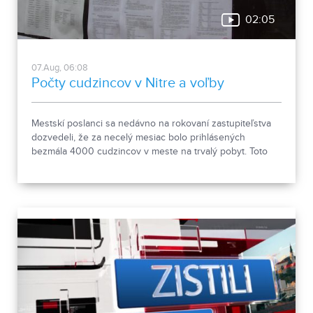
02:05
07.Aug, 06:08
Počty cudzincov v Nitre a voľby
Mestskí poslanci sa nedávno na rokovaní zastupiteľstva
dozvedeli, že za necelý mesiac bolo prihlásených
bezmála 4000 cudzincov v meste na trvalý pobyt. Toto
vyvolalo otázniky, ako je možné za krátke obdobie zapísať
taký počet nových obyvateľov. Tieto nezrovnalosti sme sa
rozhodli objasniť.