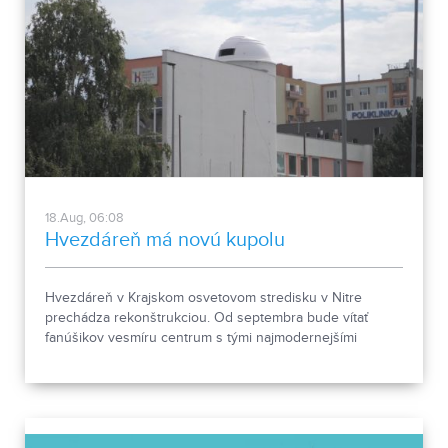
18.Aug, 06:08
Hvezdáreň má novú kupolu
Hvezdáreň v Krajskom osvetovom stredisku v Nitre
prechádza rekonštrukciou. Od septembra bude vítať
fanúšikov vesmíru centrum s tými najmodernejšími
technológiami.