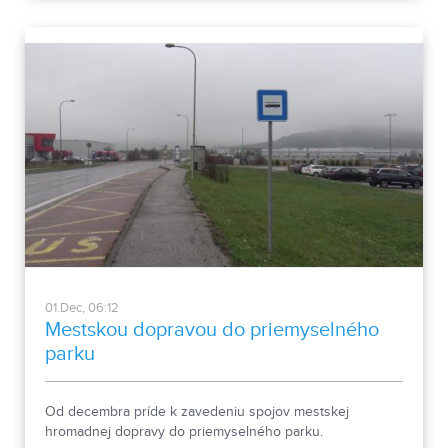
01.Dec, 06:12
Mestskou dopravou do priemyselného
parku
Od decembra príde k zavedeniu spojov mestskej
hromadnej dopravy do priemyselného parku.