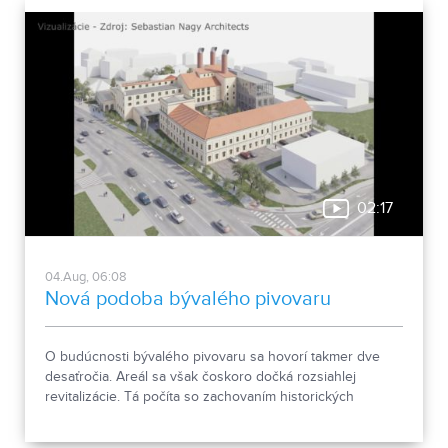
02:17
04.Aug, 06:08
Nová podoba bývalého pivovaru
O budúcnosti bývalého pivovaru sa hovorí takmer dve
desaťročia. Areál sa však čoskoro dočká rozsiahlej
revitalizácie. Tá počíta so zachovaním historických
objektov, ale aj s výstavbou novej polyfunkčnej budovy.