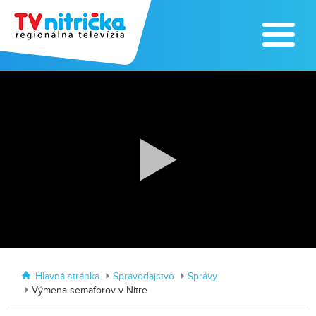
Zoo v Lužiankach
Traktormánia 2025 s pozvánkou
Hlavná stránka
Spravodajstvo
Správy
Výmena semaforov v Nitre