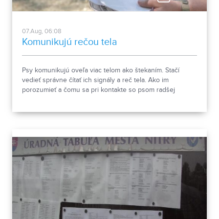
07.Aug, 06:08
Komunikujú rečou tela
Psy komunikujú oveľa viac telom ako štekaním. Stačí
vedieť správne čítať ich signály a reč tela. Ako im
porozumieť a čomu sa pri kontakte so psom radšej
vyhnúť, ukázala canisterapeutka spolu so svojimi
štvornohými pomocníkmi.