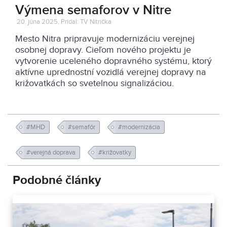
Výmena semaforov v Nitre
20. júna 2025, Pridal: TV Nitrička
Mesto Nitra pripravuje modernizáciu verejnej
osobnej dopravy. Cieľom nového projektu je
vytvorenie uceleného dopravného systému, ktorý
aktívne uprednostní vozidlá verejnej dopravy na
križovatkách so svetelnou signalizáciou.
#MHD
#semafór
#modernizácia
#verejná doprava
#križovatky
Podobné články