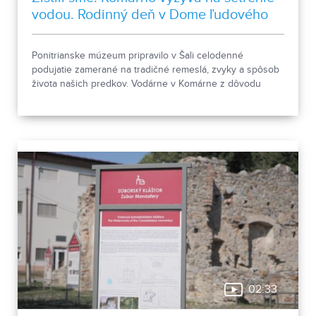
vodou. Rodinný deň v Dome ľudového
bývania a architektúry
Ponitrianske múzeum pripravilo v Šali celodenné
podujatie zamerané na tradičné remeslá, zvyky a spôsob
života našich predkov. Vodárne v Komárne z dôvodu
poklesu hladín v nádržiach a vysokej spotreby apelujú na
verejnosť, aby šetrila pitnou vodou.
02:33