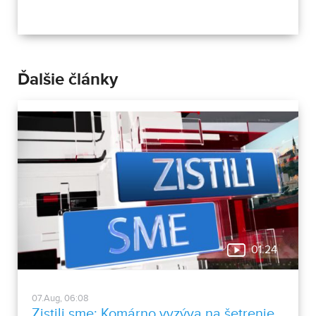
Ďalšie články
01:24
07.Aug, 06:08
Zistili sme: Komárno vyzýva na šetrenie