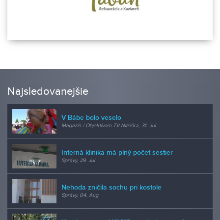
Najsledovanejšie
V Bábe bolo veselo
Magazín / Objektívom TV Nitrička, 31. Jul
Interná klinika má plný počet sestier
Správy, 29. Jul
Nehoda zničila sochu pri kostole
Správy, 04. Aug