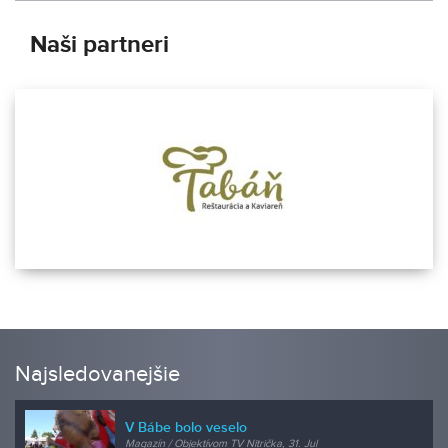
Naši partneri
Najsledovanejšie
V Bábe bolo veselo
Magazín / Objektívom TV Nitrička, 31. Jul