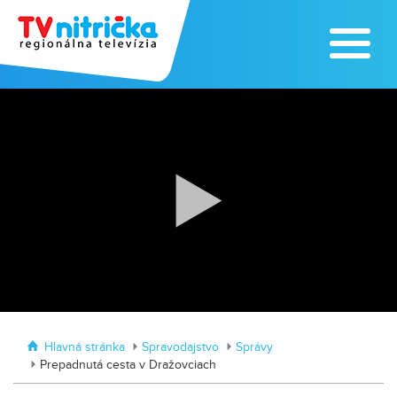
Zoo v Lužiankach
Traktormánia 2025 s pozvánkou
Hlavná stránka
Spravodajstvo
Správy
Prepadnutá cesta v Dražovciach