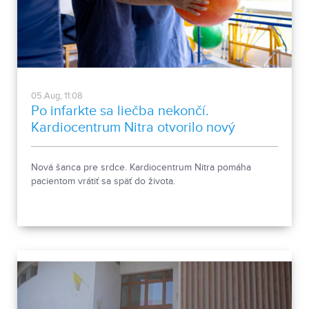
05.Aug, 11:08
Po infarkte sa liečba nekončí.
Kardiocentrum Nitra otvorilo nový
stacionár
Nová šanca pre srdce. Kardiocentrum Nitra pomáha
pacientom vrátiť sa späť do života.