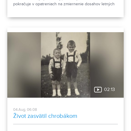
pokračuje v opatreniach na zmiernenie dosahov letných
horúčav.
02:13
04.Aug, 06:08
Život zasvätil chrobákom