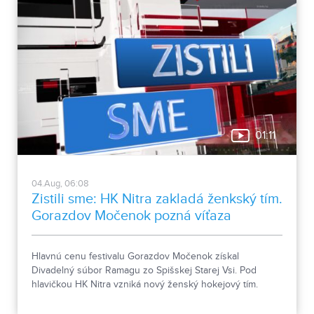
01:11
04.Aug, 06:08
Zistili sme: HK Nitra zakladá ženkský tím.
Gorazdov Močenok pozná víťaza
Hlavnú cenu festivalu Gorazdov Močenok získal
Divadelný súbor Ramagu zo Spišskej Starej Vsi. Pod
hlavičkou HK Nitra vzniká nový ženský hokejový tím.