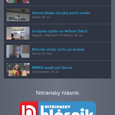
Interná klinika má plný počet sestier
Správy, 29. Jul
Európska špička vo Veľkom Záluží
Magazín / Objektívom TV Nitrička, 24. Jul
Nehoda zničila sochu pri kostole
Správy, 04. Aug
MINFA spojila päť diecéz
Spravodajstvo, 24. Jul
Nitriansky hlásnik