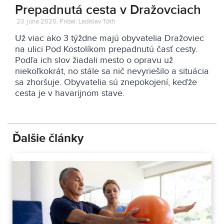
Prepadnutá cesta v Dražovciach
23. júna 2020, Pridal: Ladislav Tóth
Už viac ako 3 týždne majú obyvatelia Dražoviec
na ulici Pod Kostolíkom prepadnutú časť cesty.
Podľa ich slov žiadali mesto o opravu už
niekoľkokrát, no stále sa nič nevyriešilo a situácia
sa zhoršuje. Obyvatelia sú znepokojení, keďže
cesta je v havarijnom stave.
Ďalšie články