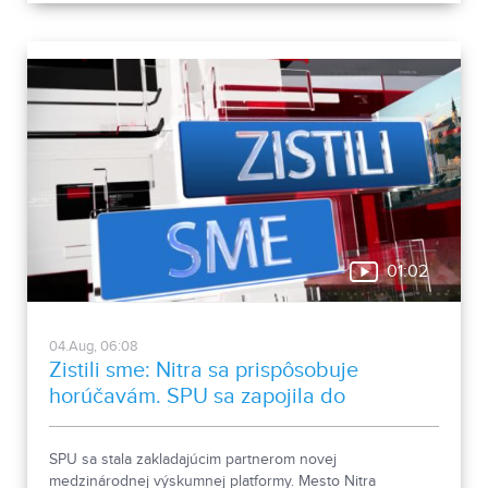
01:02
04.Aug, 06:08
Zistili sme: Nitra sa prispôsobuje
horúčavám. SPU sa zapojila do
medzinárodnej platformy
SPU sa stala zakladajúcim partnerom novej
medzinárodnej výskumnej platformy. Mesto Nitra