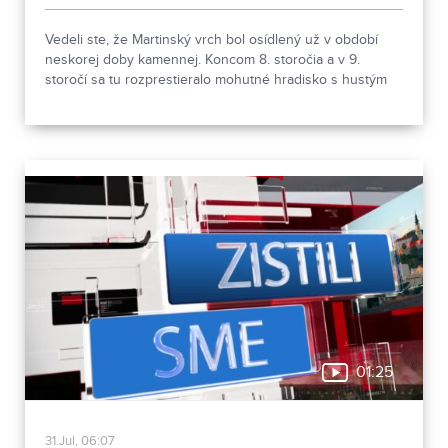
Vedeli ste, že Martinský vrch bol osídlený už v období
neskorej doby kamennej. Koncom 8. storočia a v 9.
storočí sa tu rozprestieralo mohutné hradisko s hustým
osídlením. Dnes Národná kultúrna pamiatka kasáreň
obsahuje 13 pamiatkových objektov. Je to 9 murovaných
budov niekdajšieho „Šiator tábora", strážnica, budova
hostinca a kolkáreň, ktoré dopĺňa hlavná budova
nemocnice s dvoma menšími pavilónmi a park.
01:25
31.Jul, 06:07