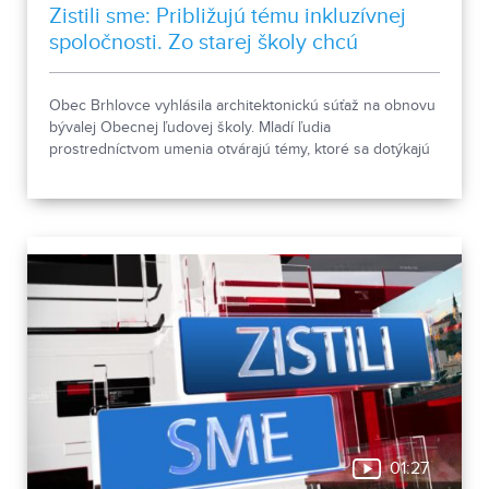
Zistili sme: Približujú tému inkluzívnej
spoločnosti. Zo starej školy chcú
kultúrne centrum
Obec Brhlovce vyhlásila architektonickú súťaž na obnovu
bývalej Obecnej ľudovej školy. Mladí ľudia
prostredníctvom umenia otvárajú témy, ktoré sa dotýkajú
každého z nás.
01:27