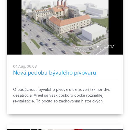
02:17
04.Aug, 06:08
Nová podoba bývalého pivovaru
O budúcnosti bývalého pivovaru sa hovorí takmer dve
desaťročia. Areál sa však čoskoro dočká rozsiahlej
revitalizácie. Tá počíta so zachovaním historických
objektov, ale aj s výstavbou novej polyfunkčnej budovy.