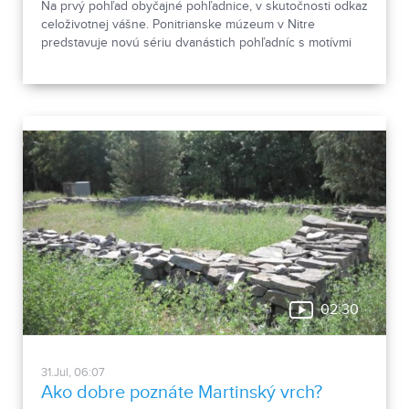
Na prvý pohľad obyčajné pohľadnice, v skutočnosti odkaz
celoživotnej vášne. Ponitrianske múzeum v Nitre
predstavuje novú sériu dvanástich pohľadníc s motívmi
chrobákov. Vznikla zo zbierky entomológa Ivana Šabíka zo
Zlatých Moraviec, ktorú jeho rodina darovala múzeu.
Okrem zaujímavých druhov približuje zbierka aj príbeh
muža, ktorého láska k prírode pretrvala aj po jeho
odchode.
02:30
31.Jul, 06:07
Ako dobre poznáte Martinský vrch?