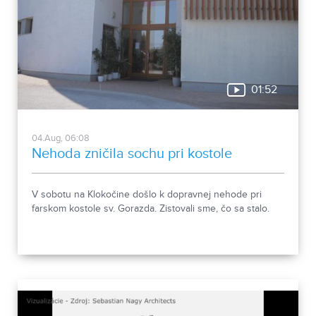
01:52
04.Aug, 06:08
Nehoda zničila sochu pri kostole
V sobotu na Klokočine došlo k dopravnej nehode pri
farskom kostole sv. Gorazda. Zistovali sme, čo sa stalo.