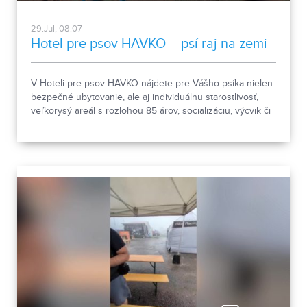
29.Jul, 08:07
Hotel pre psov HAVKO – psí raj na zemi
V Hoteli pre psov HAVKO nájdete pre Vášho psíka nielen
bezpečné ubytovanie, ale aj individuálnu starostlivosť,
veľkorysý areál s rozlohou 85 árov, socializáciu, výcvik či
pomoc pri prevýchove. Spoznajte miesto, kde sú psy na
prvom mieste a kde sa o každého štvornohého hosťa
starajú s rešpektom, skúsenosťami a láskou.