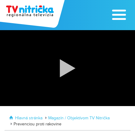
Zoo v Lužiankach
Traktormánia 2025 s pozvánkou
Hlavná stránka
Magazín / Objektívom TV Nitrička
Prevenciou proti rakovine