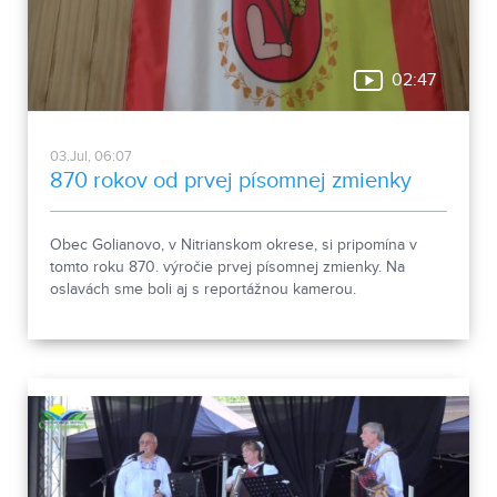
02:47
03.Jul, 06:07
870 rokov od prvej písomnej zmienky
Obec Golianovo, v Nitrianskom okrese, si pripomína v
tomto roku 870. výročie prvej písomnej zmienky. Na
oslavách sme boli aj s reportážnou kamerou.