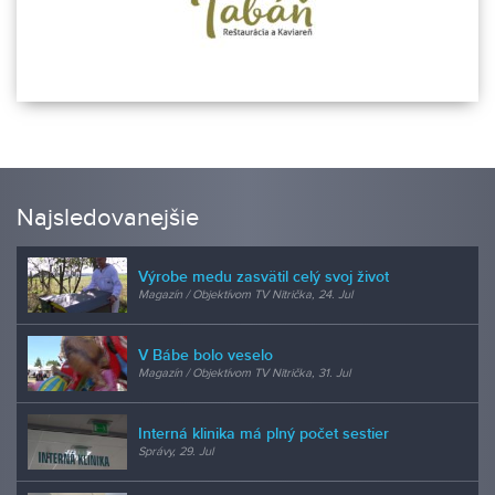
Najsledovanejšie
Výrobe medu zasvätil celý svoj život
Magazín / Objektívom TV Nitrička, 24. Jul
V Bábe bolo veselo
Magazín / Objektívom TV Nitrička, 31. Jul
Interná klinika má plný počet sestier
Správy, 29. Jul