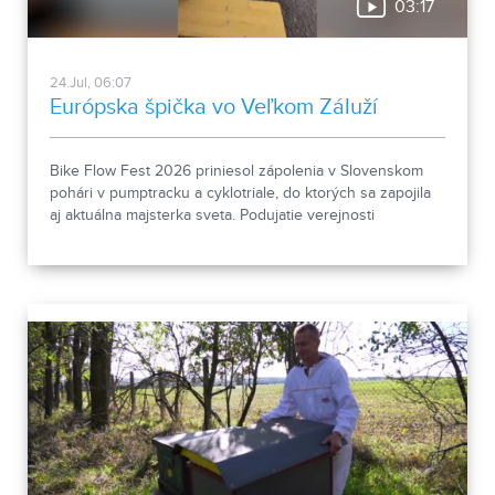
03:17
24.Jul, 06:07
Európska špička vo Veľkom Záluží
Bike Flow Fest 2026 priniesol zápolenia v Slovenskom
pohári v pumptracku a cyklotriale, do ktorých sa zapojila
aj aktuálna majsterka sveta. Podujatie verejnosti
predstavilo aj možno budúceho olympionika.