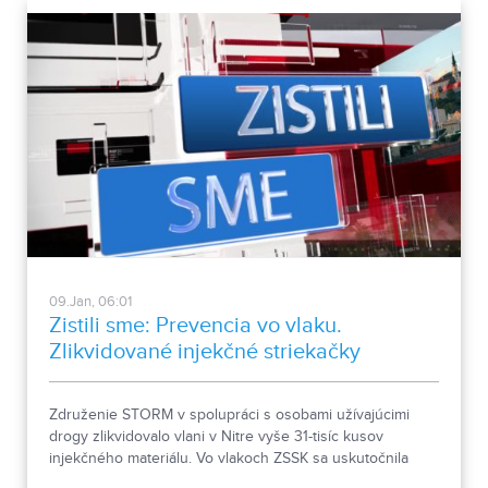
09.Jan, 06:01
Zistili sme: Prevencia vo vlaku.
Zlikvidované injekčné striekačky
Združenie STORM v spolupráci s osobami užívajúcimi
drogy zlikvidovalo vlani v Nitre vyše 31-tisíc kusov
injekčného materiálu. Vo vlakoch ZSSK sa uskutočnila
kampaň zameraná na prevenciu rakoviny.