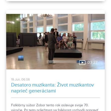
03:27
19.Jun, 06:06
Desatoro muzikanta: Život muzikantov
naprieč generáciami
Folklórny súbor Zobor tento rok oslavuje svoje 70.
výročie. Pri tejto príležitosti sa folkloristi rozhodli pripraviť