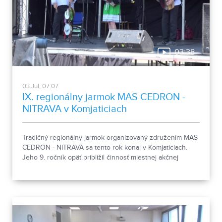
03:38
03.Jul, 07:07
IX. regionálny jarmok MAS CEDRON -
NITRAVA v Komjaticiach
Tradičný regionálny jarmok organizovaný združením MAS
CEDRON - NITRAVA sa tento rok konal v Komjaticiach.
Jeho 9. ročník opäť priblížil činnosť miestnej akčnej
skupiny aj remeslá a tradície regiónov.