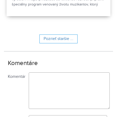
špeciálny program venovaný životu muzikantov, ktorý
odpremiérujú 27. júna 2026 v Divadle Andreja Bagara v
Nitre. V predpremiére si ho verejnosť môže pozrieť 26.
júna.
Pozrieť staršie ...
Komentáre
Komentár