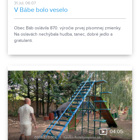
31.Jul, 06:07
V Bábe bolo veselo
Obec Báb oslávila 870. výročie prvej písomnej zmienky.
Na oslavách nechýbala hudba, tanec, dobré jedlo a
gratulanti.
04:05