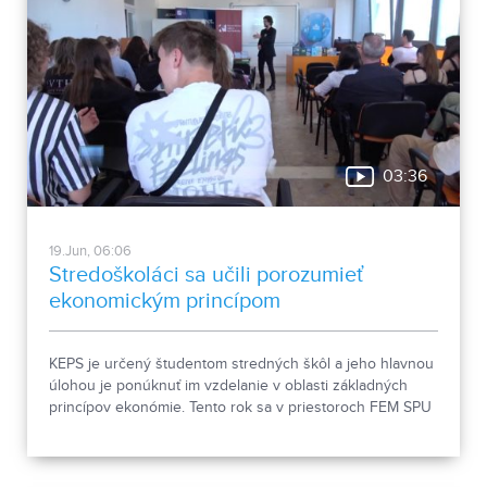
03:36
19.Jun, 06:06
Stredoškoláci sa učili porozumieť
ekonomickým princípom
KEPS je určený študentom stredných škôl a jeho hlavnou
úlohou je ponúknuť im vzdelanie v oblasti základných
princípov ekonómie. Tento rok sa v priestoroch FEM SPU
v Nitre konal pravidelne počas10 mesiacov už jeho 3.
ročník.