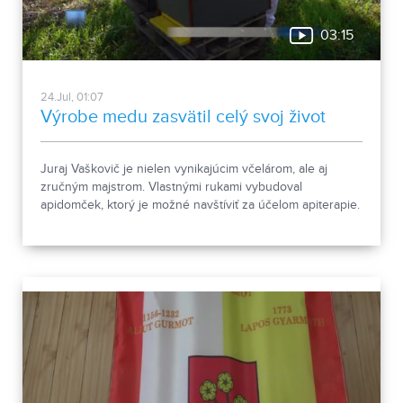
03:15
24.Jul, 01:07
Výrobe medu zasvätil celý svoj život
Juraj Vaškovič je nielen vynikajúcim včelárom, ale aj
zručným majstrom. Vlastnými rukami vybudoval
apidomček, ktorý je možné navštíviť za účelom apiterapie.
Ak ste o jej účinkoch ešte nikdy nepočuli, pozrite si
nasledujúcu reportáž.