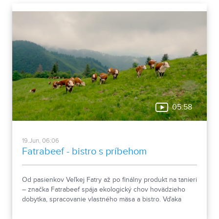
05:58
19.Jun, 06:06
Fatrabeef - bistro s príbehom
Od pasienkov Veľkej Fatry až po finálny produkt na tanieri
– značka Fatrabeef spája ekologický chov hovädzieho
dobytka, spracovanie vlastného mäsa a bistro. Vďaka
uzavretému systému „z lúky na tanier“ stavia na lokálnom
pôvode a rešpekte k prírode.