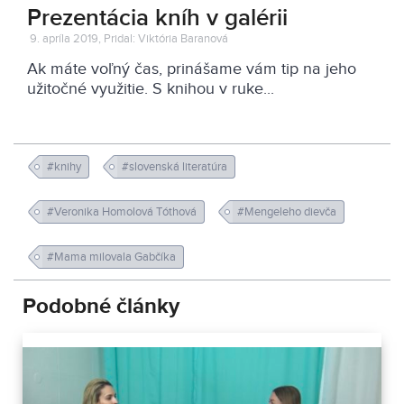
Prezentácia kníh v galérii
9. apríla 2019, Pridal: Viktória Baranová
Ak máte voľný čas, prinášame vám tip na jeho
užitočné využitie. S knihou v ruke...
#knihy
#slovenská literatúra
#Veronika Homolová Tóthová
#Mengeleho dievča
#Mama milovala Gabčíka
Podobné články