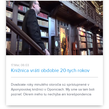
17.Mar, 06:03
Knižnica vráti obdobie 20-tych rokov
Dvadsiate roky minulého storočia sú sprístupnené v
Aponyiovskej knižnici v Oponiciach. My sme sa tam boli
pozrieť. Okrem iného tu nechýba ani korešpondencia
Apponyiovcov, či zaujímavé príbehy.