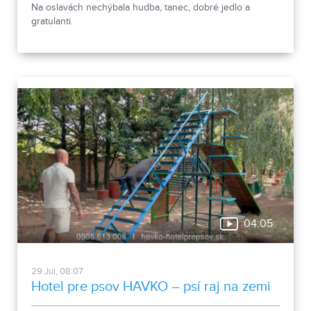
Na oslavách nechýbala hudba, tanec, dobré jedlo a
gratulanti.
04:05
29.Jul, 08:07
Hotel pre psov HAVKO – psí raj na zemi