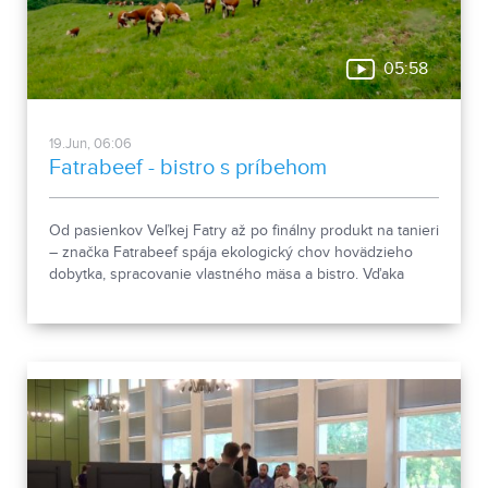
05:58
19.Jun, 06:06
Fatrabeef - bistro s príbehom
Od pasienkov Veľkej Fatry až po finálny produkt na tanieri
– značka Fatrabeef spája ekologický chov hovädzieho
dobytka, spracovanie vlastného mäsa a bistro. Vďaka
uzavretému systému „z lúky na tanier“ stavia na lokálnom
pôvode a rešpekte k prírode.