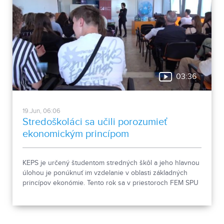
03:36
19.Jun, 06:06
Stredoškoláci sa učili porozumieť
ekonomickým princípom
KEPS je určený študentom stredných škôl a jeho hlavnou
úlohou je ponúknuť im vzdelanie v oblasti základných
princípov ekonómie. Tento rok sa v priestoroch FEM SPU
v Nitre konal pravidelne počas10 mesiacov už jeho 3.
ročník.