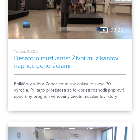
03:27
19.Jun, 06:06
Desatoro muzikanta: Život muzikantov
naprieč generáciami
Folklórny súbor Zobor tento rok oslavuje svoje 70.
výročie. Pri tejto príležitosti sa folkloristi rozhodli pripraviť
špeciálny program venovaný životu muzikantov, ktorý
odpremiérujú 27. júna 2026 v Divadle Andreja Bagara v
Nitre. V predpremiére si ho verejnosť môže pozrieť 26.
júna.