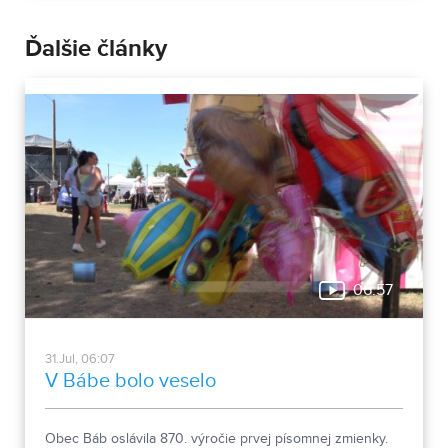
Ďalšie články
06:57
31.Jul, 06:07
V Bábe bolo veselo
Obec Báb oslávila 870. výročie prvej písomnej zmienky.