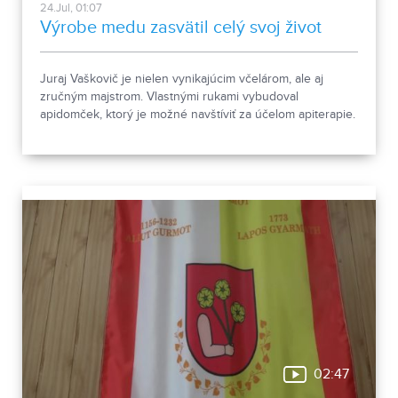
24.Jul, 01:07
Výrobe medu zasvätil celý svoj život
Juraj Vaškovič je nielen vynikajúcim včelárom, ale aj
zručným majstrom. Vlastnými rukami vybudoval
apidomček, ktorý je možné navštíviť za účelom apiterapie.
Ak ste o jej účinkoch ešte nikdy nepočuli, pozrite si
nasledujúcu reportáž.
02:47