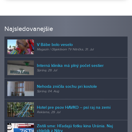
Najsledovanejšie
V Bábe bolo veselo
Magazín / Objektívom TV Nitrička, 31. Jul
Interná klinika má plný počet sestier
Správy, 29. Jul
Nehoda zničila sochu pri kostole
Správy, 04. Aug
Hotel pre psov HAVKO – psí raj na zemi
Reklama, 29. Jul
Zistili sme: Hľadajú fotku kina Uránia. Naj
chlebík z Nitry