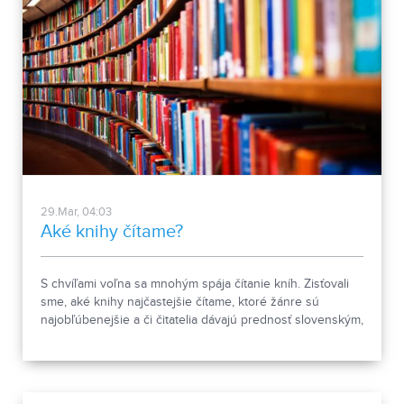
29.Mar, 04:03
Aké knihy čítame?
S chvíľami voľna sa mnohým spája čítanie kníh. Zisťovali
sme, aké knihy najčastejšie čítame, ktoré žánre sú
najobľúbenejšie a či čitatelia dávajú prednosť slovenským,
alebo zahraničným autorom.