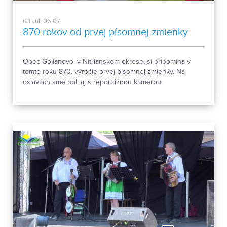
03.Jul, 06:07
870 rokov od prvej písomnej zmienky
Obec Golianovo, v Nitrianskom okrese, si pripomína v
tomto roku 870. výročie prvej písomnej zmienky. Na
oslavách sme boli aj s reportážnou kamerou.