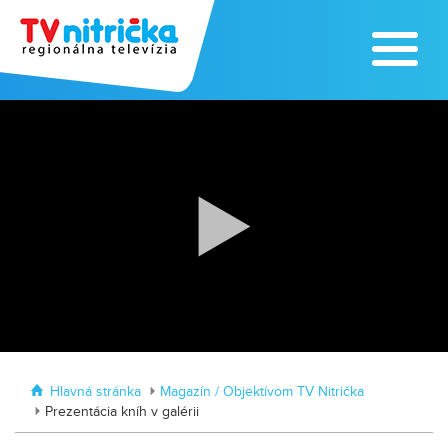
Zažite leto na kúpalisku v
Tvrdošovciach
Zoo v Lužiankach
Hlavná stránka
Magazín / Objektívom TV Nitrička
Prezentácia kníh v galérii