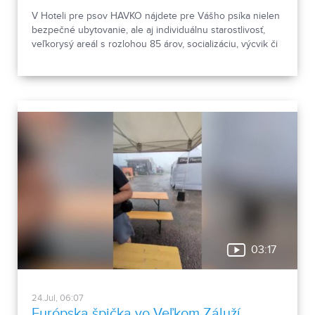
V Hoteli pre psov HAVKO nájdete pre Vášho psíka nielen
bezpečné ubytovanie, ale aj individuálnu starostlivosť,
veľkorysý areál s rozlohou 85 árov, socializáciu, výcvik či
pomoc pri prevýchove. Spoznajte miesto, kde sú psy na
prvom mieste a kde sa o každého štvornohého hosťa
starajú s rešpektom, skúsenosťami a láskou.
03:17
24.Jul, 06:07
Európska špička vo Veľkom Záluží