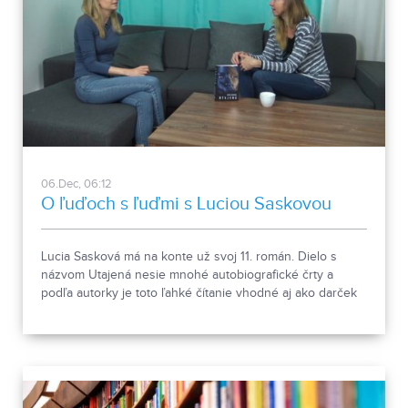
06.Dec, 06:12
O ľuďoch s ľuďmi s Luciou Saskovou
Lucia Sasková má na konte už svoj 11. román. Dielo s
názvom Utajená nesie mnohé autobiografické črty a
podľa autorky je toto ľahké čítanie vhodné aj ako darček
pod vianočný stromček. Ako sa Lucia Sasková dostala k
písaniu aj ako prežíva predvianočné obdobie sa dozviete
v rozhovore s moderátorkou Nikoletou Kováčovou.