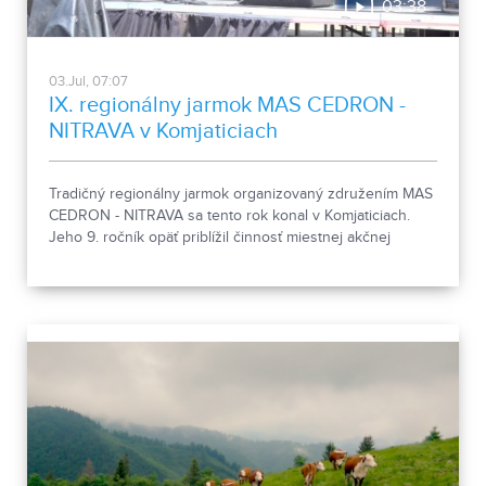
03:38
03.Jul, 07:07
IX. regionálny jarmok MAS CEDRON -
NITRAVA v Komjaticiach
Tradičný regionálny jarmok organizovaný združením MAS
CEDRON - NITRAVA sa tento rok konal v Komjaticiach.
Jeho 9. ročník opäť priblížil činnosť miestnej akčnej
skupiny aj remeslá a tradície regiónov.