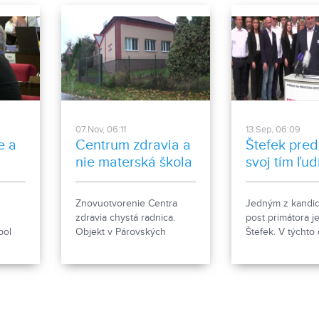
07.Nov, 06:11
13.Sep, 06:09
e a
Centrum zdravia a
Štefek pred
nie materská škola
svoj tím ľud
Znovuotvorenie Centra
Jedným z kandid
zdravia chystá radnica.
post primátora je
bol
Objekt v Párovských
Štefek. V týchto
hájoch bol určený pre deti
predstavil svoj tí
ste
z nitrianskych materských
ktorí sa uchádza
ka
škôl ešte pred pandémiou.
poslanecké mand
Po novom začne slúžiť aj
žiakom základných škôl.
Niektorí by tu radšej videli