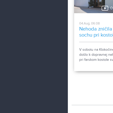
0
04.Aug, 06:08
Nehoda zničila
sochu pri kosto
V sobotu na Klokočin
došlo k dopravnej n
pri farskom kostole sv
Gorazda. Zistovali sm
sa stalo.