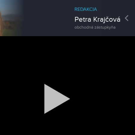
REDAKCIA
Pre
Petra Krajčová
obchodná zástupkyňa
Magazín
Traktormánia 2025 s pozvánkou
Magazín / Objektívom TV Nitrička
MDD vo Veľkom Záluží
Magazín / Objektívom TV Nitrička