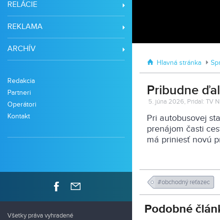
RELÁCIE
REKLAMA
ARCHÍV
Hlavná stránka
Sp
Redakcia
Pribudne ďal
Partneri
5. júna 2026, Pridal: TV N
Operátori
Kontakt
Pri autobusovej sta
prenájom časti ces
má priniesť novú p
#obchodný reťazec
Podobné člán
Všetky práva vyhradené