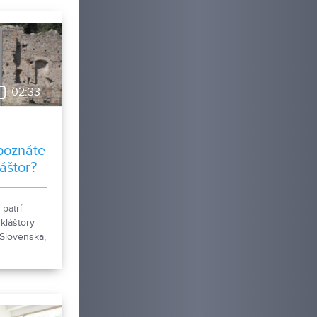
02:33
poznáte
áštor?
 patrí
 kláštory
 Slovenska,
rednej
sa k nemu
 z rokov
aršie
mné