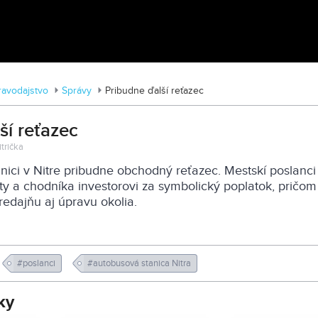
Tváre Parkinsona: Príbehy skryté za
diagnózou
ravodajstvo
Správy
Pribudne ďalší reťazec
ší reťazec
itrička
nici v Nitre pribudne obchodný reťazec. Mestskí poslanci 
ty a chodníka investorovi za symbolický poplatok, pričom
redajňu aj úpravu okolia.
#poslanci
#autobusová stanica Nitra
ky