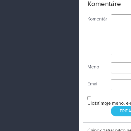
Komentáre
Komentár
Meno
Email
Uložiť moje meno, e-
Článok zatiaľ nikto 