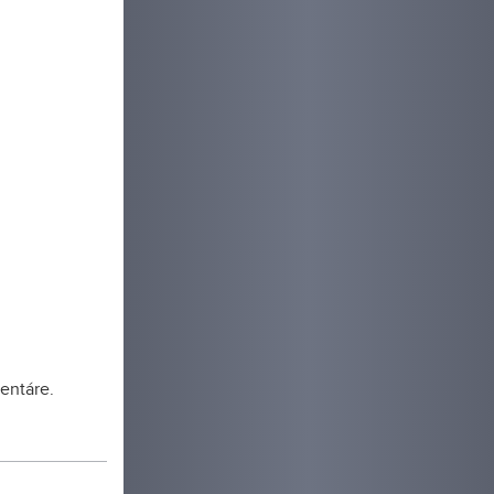
entáre.