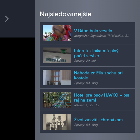
REDAK
Najsledovanejšie
vious
Next
Micha
kamera
V Bábe bolo veselo
Magazín / Objektívom TV Nitrička, 31.
Jul
Interná klinika má plný
počet sestier
Správy, 29. Jul
Nehoda zničila sochu pri
kostole
Správy, 04. Aug
Hotel pre psov HAVKO – psí
raj na zemi
Reklama, 29. Jul
Život zasvätil chrobákom
Správy, 04. Aug