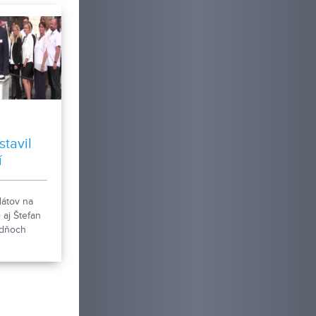
stavil
í
átov na
 aj Štefan
 dňoch
m ľudí,
jú o
áty.