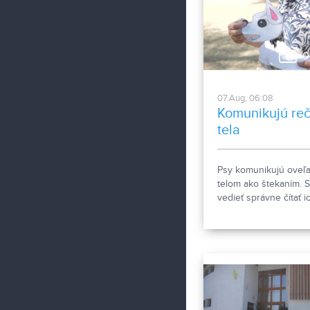
pracovné podmienky
sestier v domácej
ošetrovateľskej
starostlivosti počas
0
horúčav.
07.Aug, 06:08
Komunikujú re
tela
Psy komunikujú oveľa
telom ako štekaním. S
vedieť správne čítať i
signály a reč tela. Ak
porozumieť a čomu sa
kontakte so psom rad
vyhnúť, ukázala
canisterapeutka spol
svojimi štvornohými
pomocníkmi.