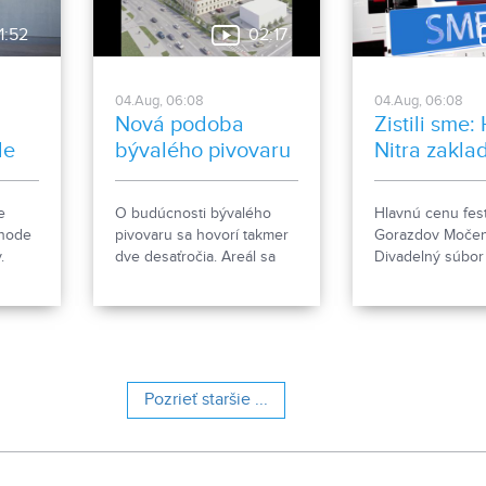
nezrovnalosti sme sa
1:52
02:17
rozhodli objasniť.
04.Aug, 06:08
04.Aug, 06:08
Nová podoba
Zistili sme:
le
bývalého pivovaru
Nitra zakla
ženkský tím
Gorazdov
e
O budúcnosti bývalého
Hlavnú cenu fest
Močenok p
ehode
pivovaru sa hovorí takmer
Gorazdov Močen
víťaza
.
dve desaťročia. Areál sa
Divadelný súbo
e, čo
však čoskoro dočká
zo Spišskej Stare
rozsiahlej revitalizácie. Tá
hlavičkou HK Nit
počíta so zachovaním
nový ženský hok
historických objektov, ale aj
s výstavbou novej
polyfunkčnej budovy.
Pozrieť staršie ...