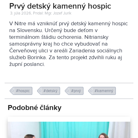
Prvý detský kamenný hospic
3. júla 2026, Pridal: Mgr. Jozef Jurík
V Nitre má vzniknúť prvý detský kamenný hospic
na Slovensku. Určený bude deťom v
terminálnom štádiu ochorenia. Nitriansky
samosprávny kraj ho chce vybudovať na
Červeňovej ulici v areáli Zariadenia sociálnych
služieb Borinka. Za tento projekt zdvihli ruku aj
župní poslanci.
#hospic
#detský
#prvý
#kamenný
Podobné články