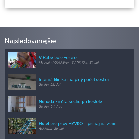
Najsledovanejšie
V Bábe bolo veselo
Magazín / Objektívom TV Nitrička, 31. Jul
Interná klinika má plný počet sestier
Správy, 29. Jul
Nehoda zničila sochu pri kostole
Správy, 04. Aug
Hotel pre psov HAVKO – psí raj na zemi
Reklama, 29. Jul