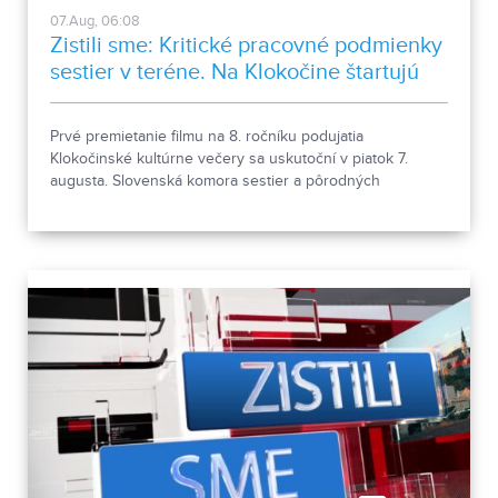
07.Aug, 06:08
Zistili sme: Kritické pracovné podmienky
sestier v teréne. Na Klokočine štartujú
kultúrne večery
Prvé premietanie filmu na 8. ročníku podujatia
Klokočinské kultúrne večery sa uskutoční v piatok 7.
augusta. Slovenská komora sestier a pôrodných
asistentiek upozorňuje na kritické pracovné podmienky
sestier v domácej ošetrovateľskej starostlivosti počas
horúčav.