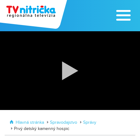
Výrobe medu zasvätil celý svoj život
Zažite leto na kúpalisku v
Tvrdošovciach
Hlavná stránka
Spravodajstvo
Správy
Prvý detský kamenný hospic