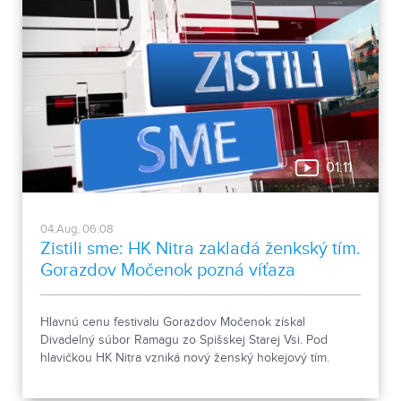
01:11
04.Aug, 06:08
Zistili sme: HK Nitra zakladá ženkský tím.
Gorazdov Močenok pozná víťaza
Hlavnú cenu festivalu Gorazdov Močenok získal
Divadelný súbor Ramagu zo Spišskej Starej Vsi. Pod
hlavičkou HK Nitra vzniká nový ženský hokejový tím.