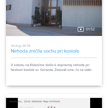
01:52
04.Aug, 06:08
Nehoda zničila sochu pri kostole
V sobotu na Klokočine došlo k dopravnej nehode pri
farskom kostole sv. Gorazda. Zistovali sme, čo sa stalo.