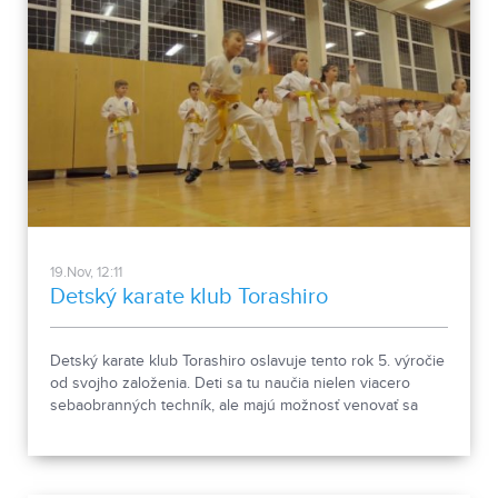
cieľoch sa v relácii O ľuďoch s ľuďmi s jeho riaditeľkou
Máriou Jasenkovou porozprávala moderátorka NIkoleta
Kováčová.
19.Nov, 12:11
Detský karate klub Torashiro
Detský karate klub Torashiro oslavuje tento rok 5. výročie
od svojho založenia. Deti sa tu naučia nielen viacero
sebaobranných techník, ale majú možnosť venovať sa
karate aj na súťažnej úrovni.