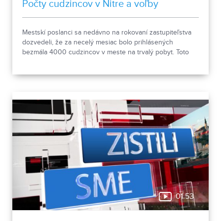
Počty cudzincov v Nitre a voľby
Mestskí poslanci sa nedávno na rokovaní zastupiteľstva
dozvedeli, že za necelý mesiac bolo prihlásených
bezmála 4000 cudzincov v meste na trvalý pobyt. Toto
vyvolalo otázniky, ako je možné za krátke obdobie zapísať
taký počet nových obyvateľov. Tieto nezrovnalosti sme sa
rozhodli objasniť.
01:53