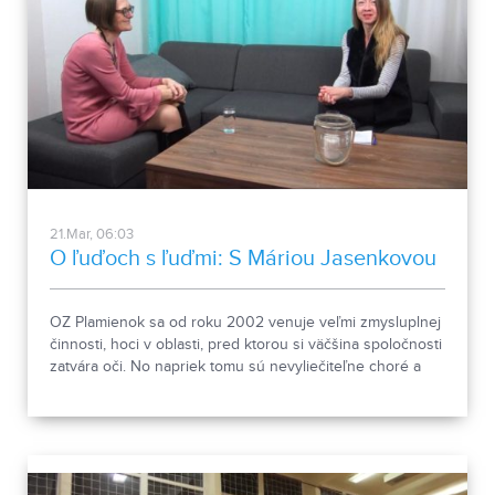
21.Mar, 06:03
O ľuďoch s ľuďmi: S Máriou Jasenkovou
OZ Plamienok sa od roku 2002 venuje veľmi zmysluplnej
činnosti, hoci v oblasti, pred ktorou si väčšina spoločnosti
zatvára oči. No napriek tomu sú nevyliečiteľne choré a
umierajúce deti medzi nami. Práve poskytovanie detskej
domácej hospicovej starostlivosti je hlavnou náplňou
práce kolektívu Plamienka. No v ostatných rokoch k nej
pribudla aj smútková terapia nielen pre dospelých po
strate, ale aj pre deti. O Plamienku, jeho klientoch, ale aj