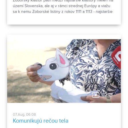
Zoborský kláštor patrí medzi najstaršie kláštory nielen na
území Slovenska, ale aj v rámci strednej Európy a viažu
sa k nemu Zoborské listiny z rokov 1111 a 1113 - najstaršie
zachovalé písomné dokumenty z nášho územia. Areál
spája históriu dvoch rehoľných rádov. Viete, ktoré sú to? :)
02:18
07.Aug, 06:08
Komunikujú rečou tela