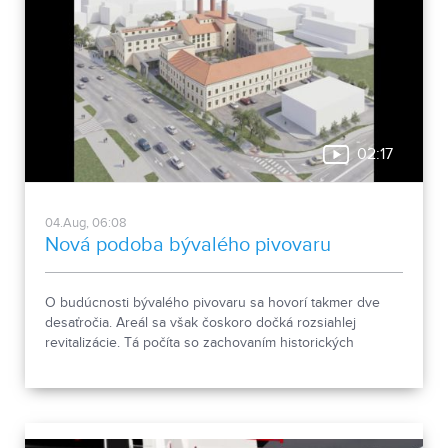
02:17
04.Aug, 06:08
Nová podoba bývalého pivovaru
O budúcnosti bývalého pivovaru sa hovorí takmer dve
desaťročia. Areál sa však čoskoro dočká rozsiahlej
revitalizácie. Tá počíta so zachovaním historických
objektov, ale aj s výstavbou novej polyfunkčnej budovy.