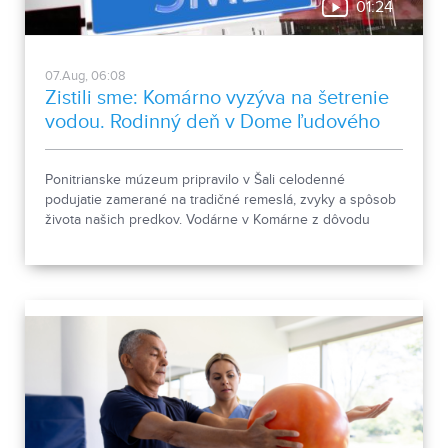
01:24
07.Aug, 06:08
Zistili sme: Komárno vyzýva na šetrenie
vodou. Rodinný deň v Dome ľudového
bývania a architektúry
Ponitrianske múzeum pripravilo v Šali celodenné
podujatie zamerané na tradičné remeslá, zvyky a spôsob
života našich predkov. Vodárne v Komárne z dôvodu
poklesu hladín v nádržiach a vysokej spotreby apelujú na
verejnosť, aby šetrila pitnou vodou.