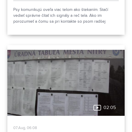
Psy komunikujú oveľa viac telom ako štekaním. Stačí
vedieť správne čítať ich signály a reč tela. Ako im
porozumieť a čomu sa pri kontakte so psom radšej
vyhnúť, ukázala canisterapeutka spolu so svojimi
štvornohými pomocníkmi.
02:05
07.Aug, 06:08