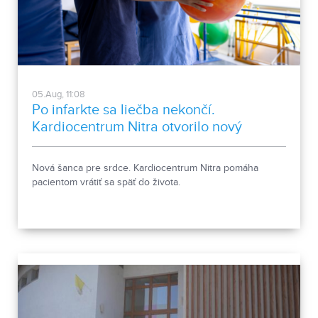
05.Aug, 11:08
Po infarkte sa liečba nekončí.
Kardiocentrum Nitra otvorilo nový
stacionár
Nová šanca pre srdce. Kardiocentrum Nitra pomáha
pacientom vrátiť sa späť do života.