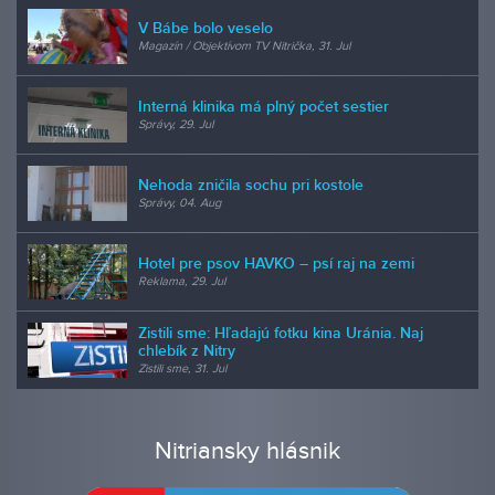
V Bábe bolo veselo
Magazín / Objektívom TV Nitrička, 31. Jul
Interná klinika má plný počet sestier
Správy, 29. Jul
Nehoda zničila sochu pri kostole
Správy, 04. Aug
Hotel pre psov HAVKO – psí raj na zemi
Reklama, 29. Jul
Zistili sme: Hľadajú fotku kina Uránia. Naj
chlebík z Nitry
Zistili sme, 31. Jul
Nitriansky hlásnik