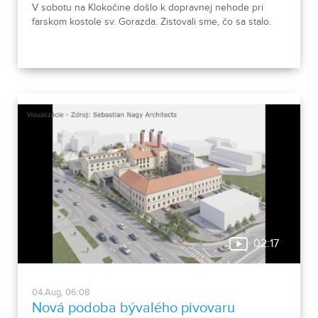
V sobotu na Klokočine došlo k dopravnej nehode pri
farskom kostole sv. Gorazda. Zistovali sme, čo sa stalo.
02:17
04.Aug, 06:08
Nová podoba bývalého pivovaru