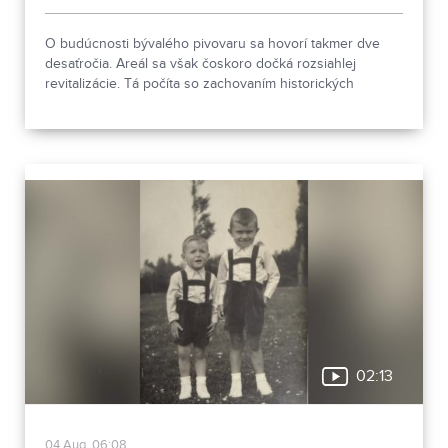
O budúcnosti bývalého pivovaru sa hovorí takmer dve
desaťročia. Areál sa však čoskoro dočká rozsiahlej
revitalizácie. Tá počíta so zachovaním historických
objektov, ale aj s výstavbou novej polyfunkčnej budovy.
02:13
04.Aug, 06:08