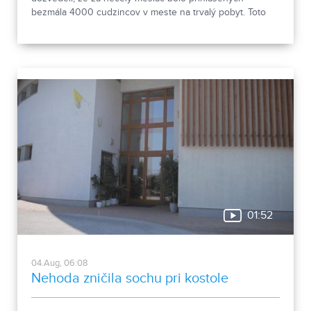
bezmála 4000 cudzincov v meste na trvalý pobyt. Toto
vyvolalo otázniky, ako je možné za krátke obdobie zapísať
taký počet nových obyvateľov. Tieto nezrovnalosti sme sa
rozhodli objasniť.
01:52
04.Aug, 06:08
Nehoda zničila sochu pri kostole