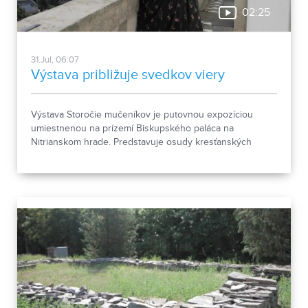
02:25
31.Jul, 06:07
Výstava približuje svedkov viery
Výstava Storočie mučeníkov je putovnou expozíciou
umiestnenou na prízemí Biskupského paláca na
Nitrianskom hrade. Predstavuje osudy kresťanských
mučeníkov 20. storočia z krajín strednej a východnej
Európy a počas letnej sezóny je sprístupnená
návštevníkom hradu.