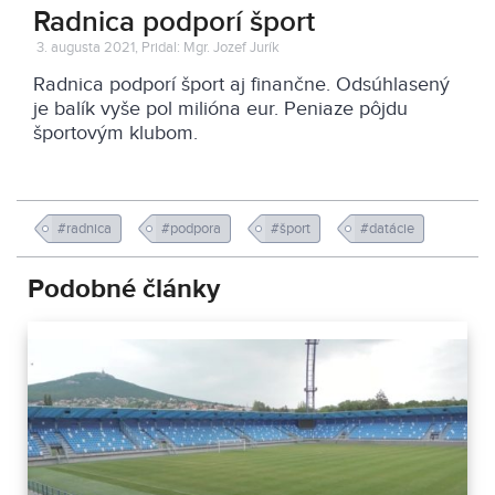
Radnica podporí šport
3. augusta 2021, Pridal: Mgr. Jozef Jurík
Radnica podporí šport aj finančne. Odsúhlasený
je balík vyše pol milióna eur. Peniaze pôjdu
športovým klubom.
#radnica
#podpora
#šport
#datácie
Podobné články