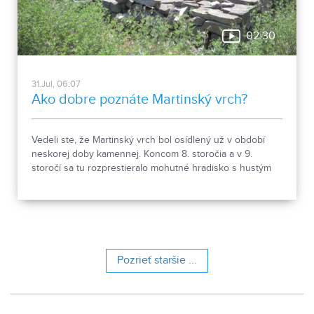
02:30
31.Jul, 06:07
Ako dobre poznáte Martinský vrch?
Vedeli ste, že Martinský vrch bol osídlený už v období
neskorej doby kamennej. Koncom 8. storočia a v 9.
storočí sa tu rozprestieralo mohutné hradisko s hustým
osídlením. Dnes Národná kultúrna pamiatka kasáreň
obsahuje 13 pamiatkových objektov. Je to 9 murovaných
budov niekdajšieho „Šiator tábora", strážnica, budova
hostinca a kolkáreň, ktoré dopĺňa hlavná budova
nemocnice s dvoma menšími pavilónmi a park.
Pozrieť staršie ...