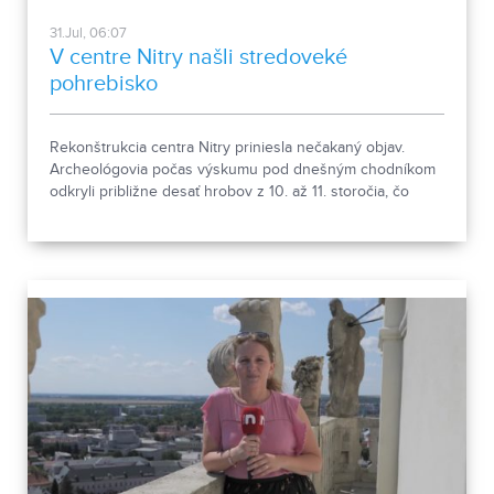
31.Jul, 06:07
V centre Nitry našli stredoveké
pohrebisko
Rekonštrukcia centra Nitry priniesla nečakaný objav.
Archeológovia počas výskumu pod dnešným chodníkom
odkryli približne desať hrobov z 10. až 11. storočia, čo
podľa odborníkov potvrdzuje, že Nitra patrila už pred tisíc
rokmi k významným sídlam. Okrem kostrových
pozostatkov našli aj bronzové záušnice či pozostatky
niekdajšej mestskej zástavby.