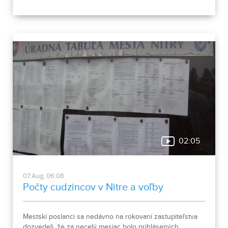
vyhnúť, ukázala canisterapeutka spolu so svojimi
štvornohými pomocníkmi.
02:05
07.Aug, 06:08
Počty cudzincov v Nitre a voľby
Mestskí poslanci sa nedávno na rokovaní zastupiteľstva
dozvedeli, že za necelý mesiac bolo prihlásených