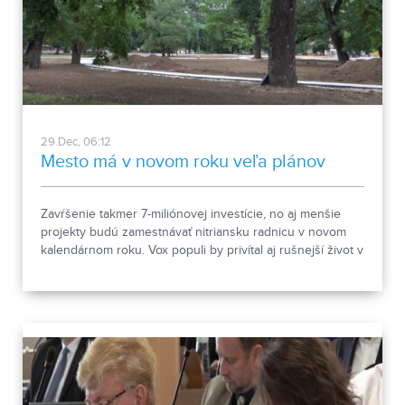
29.Dec, 06:12
Mesto má v novom roku veľa plánov
Zavŕšenie takmer 7-miliónovej investície, no aj menšie
projekty budú zamestnávať nitriansku radnicu v novom
kalendárnom roku. Vox populi by privítal aj rušnejší život v
centre mesta.