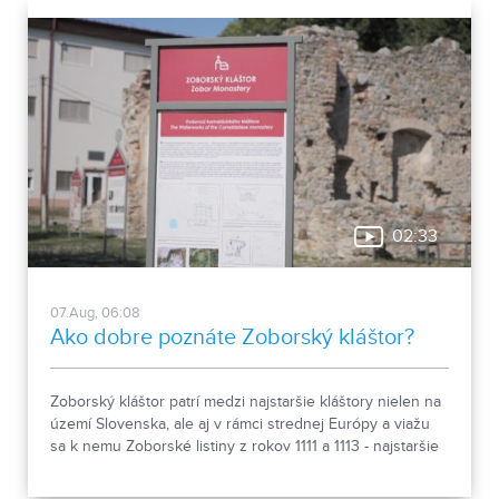
02:33
07.Aug, 06:08
Ako dobre poznáte Zoborský kláštor?
Zoborský kláštor patrí medzi najstaršie kláštory nielen na
území Slovenska, ale aj v rámci strednej Európy a viažu
sa k nemu Zoborské listiny z rokov 1111 a 1113 - najstaršie
zachovalé písomné dokumenty z nášho územia. Areál
spája históriu dvoch rehoľných rádov. Viete, ktoré sú to? :)