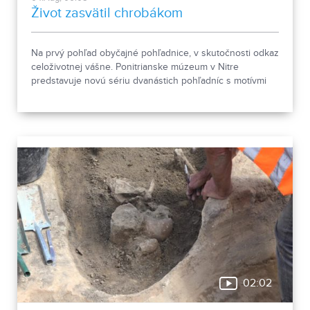
Život zasvätil chrobákom
Na prvý pohľad obyčajné pohľadnice, v skutočnosti odkaz
celoživotnej vášne. Ponitrianske múzeum v Nitre
predstavuje novú sériu dvanástich pohľadníc s motívmi
chrobákov. Vznikla zo zbierky entomológa Ivana Šabíka zo
Zlatých Moraviec, ktorú jeho rodina darovala múzeu.
Okrem zaujímavých druhov približuje zbierka aj príbeh
muža, ktorého láska k prírode pretrvala aj po jeho
odchode.
02:02