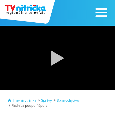
Zoo v Lužiankach
Traktormánia 2025 s pozvánkou
Hlavná stránka
Správy
Spravodajstvo
Radnica podporí šport