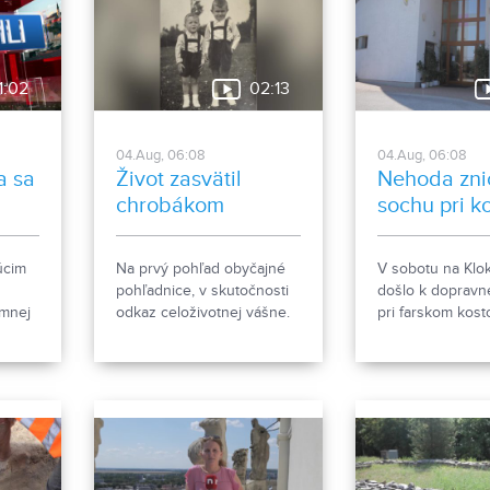
polyfunkčnej budovy.
1:02
02:13
04.Aug, 06:08
04.Aug, 06:08
ra sa
Život zasvätil
Nehoda zni
chrobákom
sochu pri k
PU
úcim
Na prvý pohľad obyčajné
V sobotu na Klo
pohľadnice, v skutočnosti
došlo k dopravn
mnej
odkaz celoživotnej vášne.
pri farskom kosto
Ponitrianske múzeum v
Gorazda. Zistova
ach na
Nitre predstavuje novú
sa stalo.
sériu dvanástich pohľadníc
s motívmi chrobákov.
Vznikla zo zbierky
entomológa Ivana Šabíka
zo Zlatých Moraviec, ktorú
jeho rodina darovala