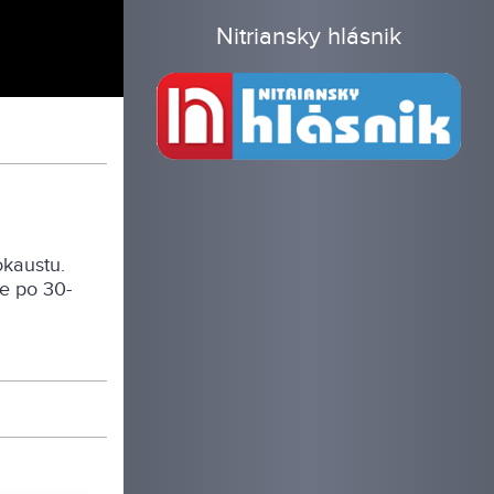
Nitriansky hlásnik
okaustu.
že po 30-