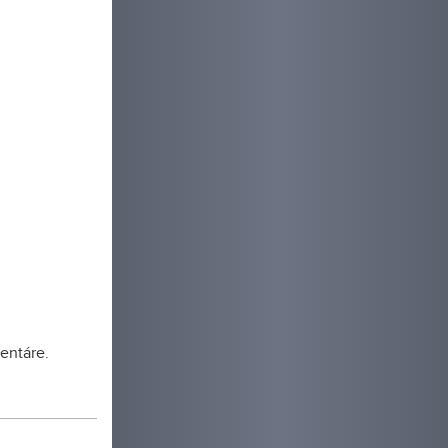
ca, budova
reň, ktoré
udova
oma
i a park.
entáre.