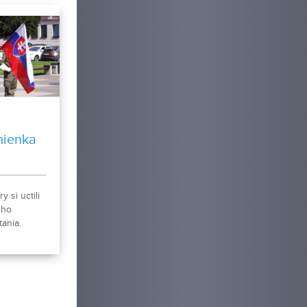
mienka
y si uctili
ého
ania.
 i