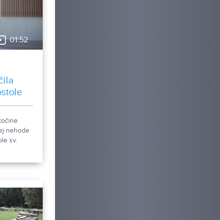
01:52
čila
ostole
kočine
ej nehode
le sv.
li sme, čo