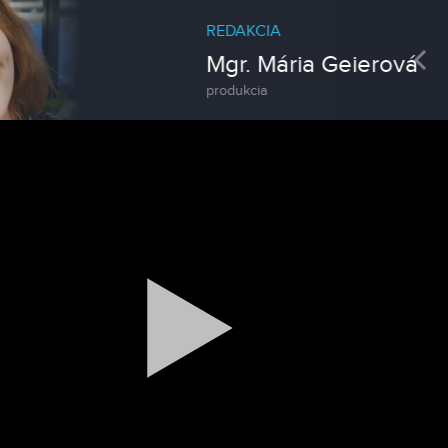
REDAKCIA
Pre
Mgr. Mária Geierová
produkcia
Magazín
Traktormánia 2025 s pozvánkou
Magazín / Objektívom TV Nitrička
MDD vo Veľkom Záluží
Magazín / Objektívom TV Nitrička