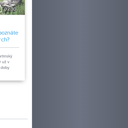
02:30
poznáte
rch?
artinský
ý už v
 doby
om 8.
toročí sa tu
mohutné
ým
 Národná
ka kasáreň
iatkových
dov
ator