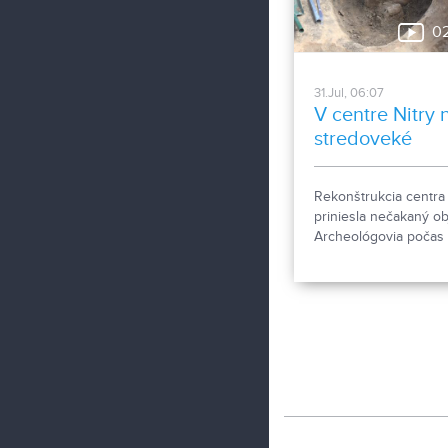
0
31.Jul, 06:07
V centre Nitry n
stredoveké
pohrebisko
Rekonštrukcia centra 
priniesla nečakaný ob
Archeológovia počas
výskumu pod dnešn
chodníkom odkryli
približne desať hrobo
10. až 11. storočia, čo
odborníkov potvrdzuj
Nitra patrila už pred ti
rokmi k významným s
Okrem kostrových
pozostatkov našli aj
bronzové záušnice či