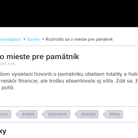
Tváre Parkinsona: Príbehy skryté za
diagnózou
ravodajstvo
Správy
Rozhodlo sa o mieste pre pamätník
o mieste pre pamätník
ozef Jurík
m vysielaní hovorili o pamätníku obetiam totality a hol
neskôr financie, ale trošku absentovala aj vôľa. Zdá sa, 
 pohli.
kaust
#obete
#pamätník
#totalita
#Nitra
ky