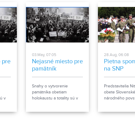
03.May, 07:05
28.Aug, 06:08
 pre
Nejasné miesto pre
Pietna spo
pamätník
na SNP
Snahy o vytvorenie
Predstavitelia Nitr
pamätníka obetiam
obete Slovensk
sú v
holokaustu a totality sú v
národného povst
okov.
Nitre už od 90-tych rokov.
Kladením vencov
Stále však zostalo pri
spomienkami.
slovách. V ostatnom
ívne
období sa o to snaží
ženie.
občianske združenie.
Mesto túto snahu