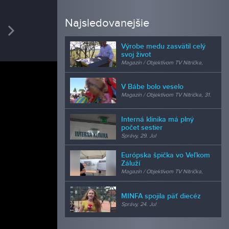
REDAK
Najsledovanejšie
vious
Next
Ladis
Výrobe medu zasvätil celý
kamera
svoj život
Magazín / Objektívom TV Nitrička,
24. Jul
V Bábe bolo veselo
Magazín / Objektívom TV Nitrička, 31.
Jul
Interná klinika má plný
počet sestier
Správy, 29. Jul
Európska špička vo Veľkom
Záluží
Magazín / Objektívom TV Nitrička,
24. Jul
MINFA spojila päť diecéz
Správy, 24. Jul