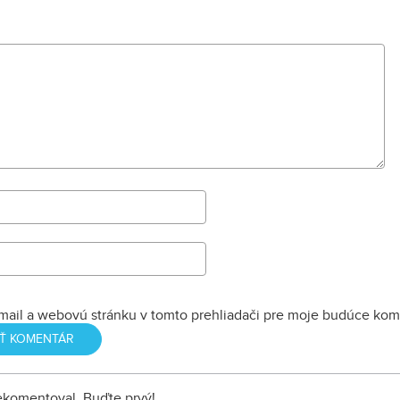
tábora", strážni
hostinca a kolká
dopĺňa hlavná b
nemocnice s dv
menšími pavilónm
mail a webovú stránku v tomto prehliadači pre moje budúce kom
nekomentoval. Buďte prvý!