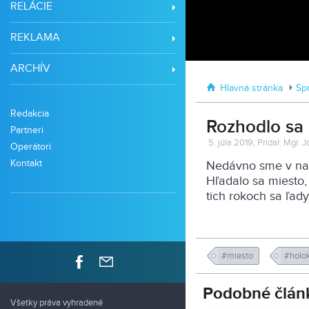
RELÁCIE
REKLAMA
ARCHÍV
Hlavná stránka
Sp
Redakcia
Rozhodlo sa 
Partneri
5. júla 2019, Pridal: Mgr. J
Operátori
Kontakt
Nedávno sme v našo
Hľadalo sa miesto, 
tich rokoch sa ľady
#miesto
#holo
Podobné člán
Všetky práva vyhradené