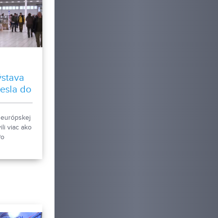
ýstava
iesla do
z celej
j európskej
li viac ako
Po
 sa opäť
vať
 zvierat.
tri dni
 zvierat z