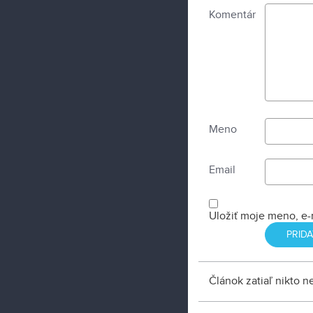
Komentár
Meno
Email
Uložiť moje meno, e-
Článok zatiaľ nikto 