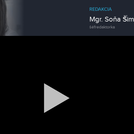
REDAKCIA
Pre
Mgr. Soňa Šimorová
šéfredaktorka
Magazín
Traktormánia 2025 s pozvánkou
Magazín / Objektívom TV Nitrička
MDD vo Veľkom Záluží
Magazín / Objektívom TV Nitrička