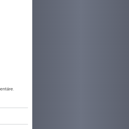
entáre.