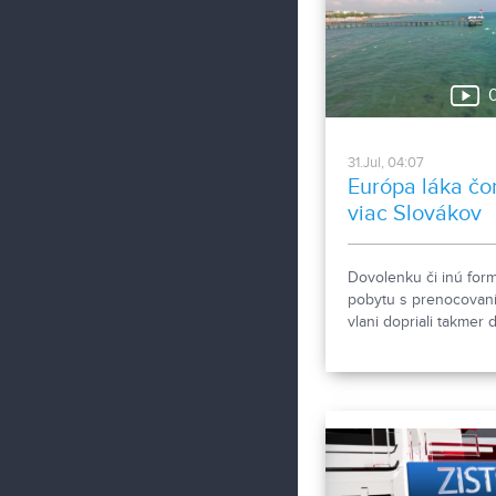
2018 na nitrianskom
výstavisku v dňoch 22
25. mája 2018.
0
31.Jul, 04:07
Európa láka čo
viac Slovákov
Dovolenku či inú for
pobytu s prenocovaní
vlani dopriali takmer 
tretiny Slovákov starš
ako 15 rokov. Na Slo
alebo v zahraničí
rekreovalo 2,9 milióna
Vyplýva to z údajov
Štatistického úradu.