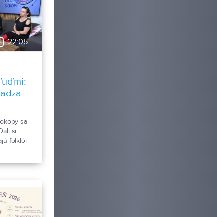
22:05
ľuďmi:
Sadza
Dokopy sa
Dali si
jú folklór
a je pre
veria, že
um Či?!?
čov.