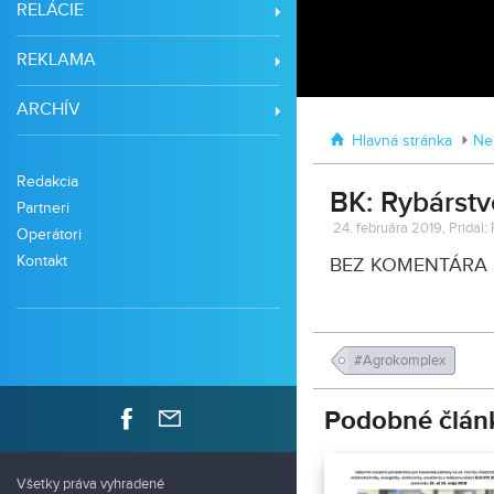
RELÁCIE
REKLAMA
ARCHÍV
Hlavná stránka
Ne
Redakcia
BK: Rybárstv
Partneri
24. februára 2019, Pridal
Operátori
Kontakt
BEZ KOMENTÁRA
#Agrokomplex
Podobné člán
Všetky práva vyhradené