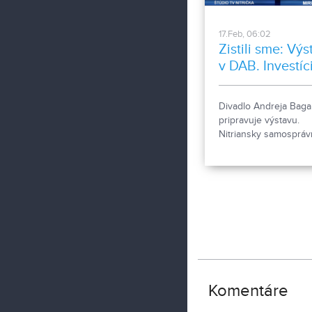
17.Feb, 06:02
Zistili sme: Vý
v DAB. Investíc
do ZSS
Divadlo Andreja Baga
pripravuje výstavu.
Nitriansky samospráv
kraj pripravuje investí
do zariadení sociálny
služieb, ktoré má vo s
správe.
Komentáre