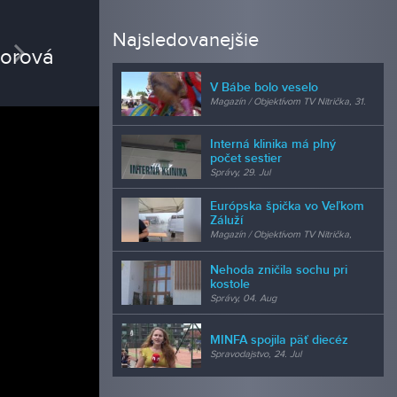
REDAK
Najsledovanejšie
vious
Next
Mgr. 
moderáto
V Bábe bolo veselo
Magazín / Objektívom TV Nitrička, 31.
Jul
Interná klinika má plný
počet sestier
Správy, 29. Jul
Európska špička vo Veľkom
Záluží
Magazín / Objektívom TV Nitrička,
24. Jul
Nehoda zničila sochu pri
kostole
Správy, 04. Aug
MINFA spojila päť diecéz
Spravodajstvo, 24. Jul