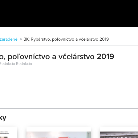
Tváre Parkinsona: Príbehy skryté za
diagnózou
zaradené
BK: Rybárstvo, poľovníctvo a včelárstvo 2019
o, poľovníctvo a včelárstvo 2019
: Redakcia Redakcia
ky