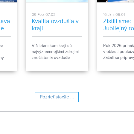
09.Feb, 07:02
16.Jan, 06:01
stava
Kvalita ovzdušia v
Zistili sme:
ie
kraji
Jubilejný r
festivalu. 
možnosť pri
ra
V Nitrianskom kraji sú
Rok 2026 prináš
poukázaní 
najvýznamnejšími zdrojmi
v oblasti poukáz
ny
znečistenia ovzdušia
Začali sa príprav
cie
doprava a lokálne
ročníka Medzin
ch
vykurovanie tuhými
festivalu Divadel
vojej
palivami. Výsledkom sú
vysoké koncentrácie
benzo(a)pyrénu a
prachových častíc.
Pozrieť staršie ...