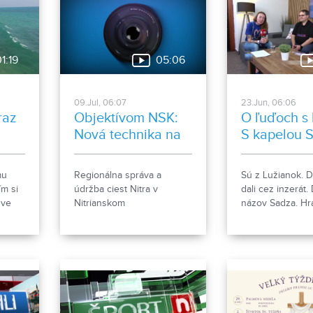
. až
1:19
05:06
09.Jul, 06:07
23.Jun, 06:06
raz
Objektívom NSK:
O ľuďoch s 
Nová technika na
S kapelou 
cestách
mu
Regionálna správa a
Sú z Lužianok. 
m si
údržba ciest Nitra v
dali cez inzerát. 
dve
Nitrianskom
názov Sadza. Hra
ích
samosprávnom kraji
s pop-rockovým
vensku
spravuje župné cesty II. a
nádychom. Hudb
III. triedy. Nedávno rozšírila
nich koníčkom a 
 ľudí.
vozový park o jedenásť
ich debutový alb
nových strojov.
poteší posluchá