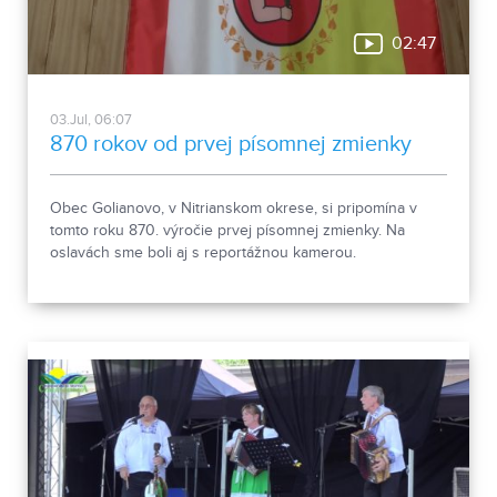
02:47
03.Jul, 06:07
870 rokov od prvej písomnej zmienky
Obec Golianovo, v Nitrianskom okrese, si pripomína v
tomto roku 870. výročie prvej písomnej zmienky. Na
oslavách sme boli aj s reportážnou kamerou.