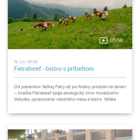
05:58
19.Jun, 06:06
Fatrabeef - bistro s príbehom
Od pasienkov Veľkej Fatry až po finálny produkt na tanieri
– značka Fatrabeef spája ekologický chov hovädzieho
dobytka, spracovanie vlastného mäsa a bistro. Vďaka
uzavretému systému „z lúky na tanier“ stavia na lokálnom
pôvode a rešpekte k prírode.