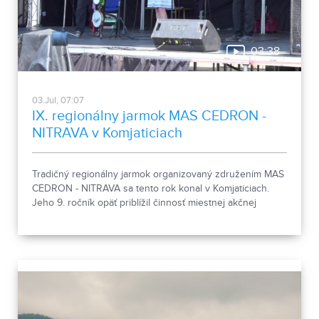
03:38
03.Jul, 07:07
IX. regionálny jarmok MAS CEDRON -
NITRAVA v Komjaticiach
Tradičný regionálny jarmok organizovaný združením MAS
CEDRON - NITRAVA sa tento rok konal v Komjaticiach.
Jeho 9. ročník opäť priblížil činnosť miestnej akčnej
skupiny aj remeslá a tradície regiónov.