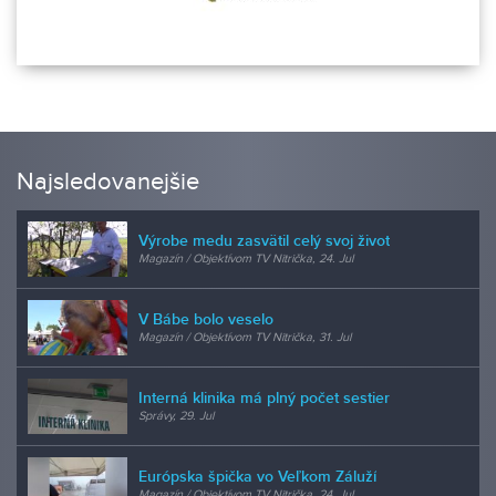
Najsledovanejšie
Výrobe medu zasvätil celý svoj život
Magazín / Objektívom TV Nitrička, 24. Jul
V Bábe bolo veselo
Magazín / Objektívom TV Nitrička, 31. Jul
Interná klinika má plný počet sestier
Správy, 29. Jul
Európska špička vo Veľkom Záluží
Magazín / Objektívom TV Nitrička, 24. Jul