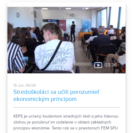
03:36
19.Jun, 06:06
Stredoškoláci sa učili porozumieť
ekonomickým princípom
KEPS je určený študentom stredných škôl a jeho hlavnou
úlohou je ponúknuť im vzdelanie v oblasti základných
princípov ekonómie. Tento rok sa v priestoroch FEM SPU