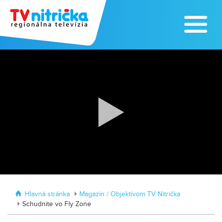
Výrobe medu zasvätil celý svoj život
Zažite leto na kúpalisku v
Tvrdošovciach
Hlavná stránka
Magazín / Objektívom TV Nitrička
Schudnite vo Fly Zone