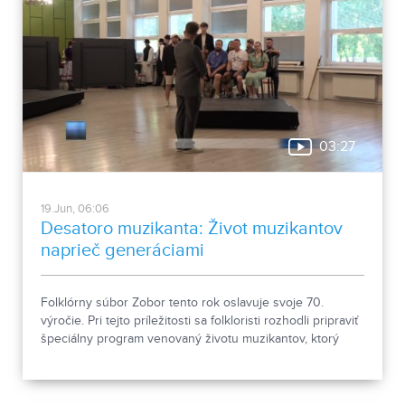
03:27
19.Jun, 06:06
Desatoro muzikanta: Život muzikantov
naprieč generáciami
Folklórny súbor Zobor tento rok oslavuje svoje 70.
výročie. Pri tejto príležitosti sa folkloristi rozhodli pripraviť
špeciálny program venovaný životu muzikantov, ktorý
odpremiérujú 27. júna 2026 v Divadle Andreja Bagara v
Nitre. V predpremiére si ho verejnosť môže pozrieť 26.
júna.