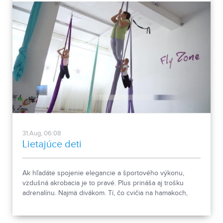
31.Aug, 06:08
Lietajúce deti
Ak hľadáte spojenie elegancie a športového výkonu,
vzdušná akrobacia je to pravé. Plus prináša aj trošku
adrenalínu. Najmä divákom. Tí, čo cvičia na hamakoch,
šáloch a kruhoch totiž žiadny strach nemajú. A to
hovoríme aj o deťoch, ktorým sa špeciálne venujú
trénerky v nitrianskom Fly Zone.