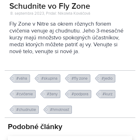
Schudnite vo Fly Zone
8. septembra 2023, Pridal: Nikoleta Kováčová
Fly Zone v Nitre sa okrem rôznych foriem
cvičenia venuje aj chudnutiu. Jeho 3-mesačné
kurzy majú množstvo spokojných účastníkov,
medzi ktorých môžete patriť aj vy. Venujte si
nové telo, venujte si nové ja.
#váha
#skupina
#fly zone
#jedlo
#cvičenie
#ženy
#podpora
#kurz
#chudnutie
#hmotnosť
Podobné články