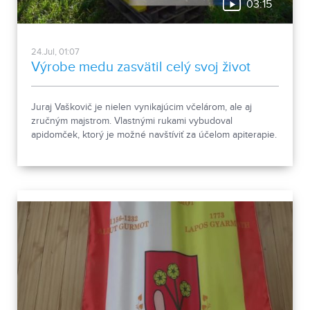
03:15
24.Jul, 01:07
Výrobe medu zasvätil celý svoj život
Juraj Vaškovič je nielen vynikajúcim včelárom, ale aj
zručným majstrom. Vlastnými rukami vybudoval
apidomček, ktorý je možné navštíviť za účelom apiterapie.
Ak ste o jej účinkoch ešte nikdy nepočuli, pozrite si
nasledujúcu reportáž.