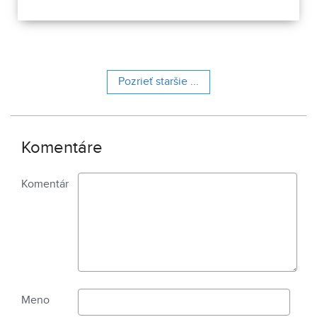
v Nitre konal pravidelne počas10 mesiacov už jeho 3.
ročník.
Pozrieť staršie ...
Komentáre
Komentár
Meno