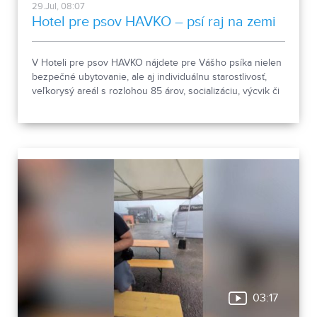
29.Jul, 08:07
Hotel pre psov HAVKO – psí raj na zemi
V Hoteli pre psov HAVKO nájdete pre Vášho psíka nielen
bezpečné ubytovanie, ale aj individuálnu starostlivosť,
veľkorysý areál s rozlohou 85 árov, socializáciu, výcvik či
pomoc pri prevýchove. Spoznajte miesto, kde sú psy na
prvom mieste a kde sa o každého štvornohého hosťa
starajú s rešpektom, skúsenosťami a láskou.
03:17