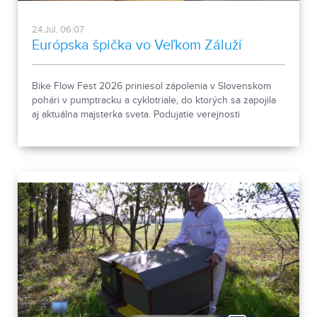
24.Jul, 06:07
Európska špička vo Veľkom Záluží
Bike Flow Fest 2026 priniesol zápolenia v Slovenskom
pohári v pumptracku a cyklotriale, do ktorých sa zapojila
aj aktuálna majsterka sveta. Podujatie verejnosti
predstavilo aj možno budúceho olympionika.