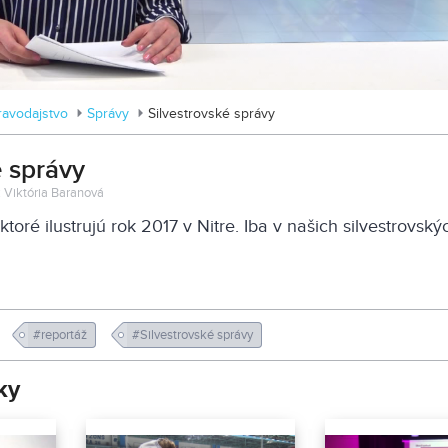
ravodajstvo
Správy
Silvestrovské správy
é správy
: Viktória Baranová
ktoré ilustrujú rok 2017 v Nitre. Iba v našich silvestrovský
#reportáž
#Silvestrovské správy
ky