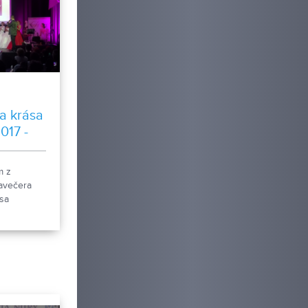
a krása
017 -
m z
avečera
sa