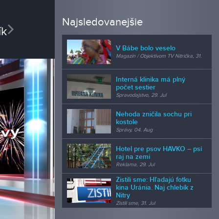
REDAK
Najsledovanejšie
vious
Next
Miri
redaktor
V Bábe bolo veselo
Magazín / Objektívom TV Nitrička, 31.
Jul
Interná klinika má plný
počet sestier
Spravodajstvo, 29. Jul
Nehoda zničila sochu pri
kostole
Správy, 04. Aug
Hotel pre psov HAVKO – psí
raj na zemi
Reklama, 29. Jul
Zistili sme: Hľadajú fotku
kina Uránia. Naj chlebík z
Nitry
Zistili sme, 31. Jul