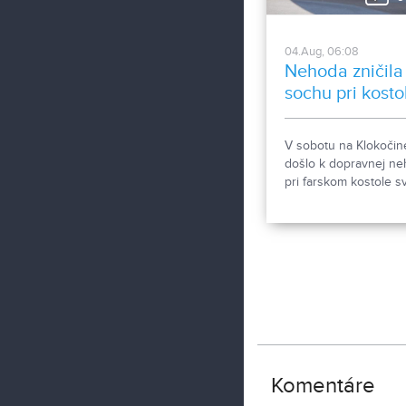
horúčav.
04.Aug, 06:08
Nehoda zničila
sochu pri kosto
V sobotu na Klokočin
došlo k dopravnej n
pri farskom kostole sv
Gorazda. Zistovali sm
sa stalo.
Komentáre