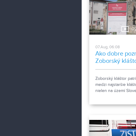
0
07.Aug, 06:08
Ako dobre poz
Zoborský klášt
Zoborský kláštor patrí
medzi najstaršie klášt
nielen na území Slov
ale aj v rámci stredne
Európy a viažu sa k 
Zoborské listiny z ro
1111 a 1113 - najstaršie
zachovalé písomné
dokumenty z nášho
územia. Areál spája hi