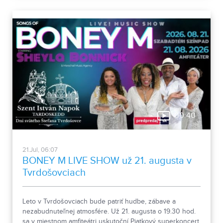
starajú s rešpektom, skúsenosťami a láskou.
00:40
21.Jul, 06:07
BONEY M LIVE SHOW už 21. augusta v
Tvrdošovciach
Leto v Tvrdošovciach bude patriť hudbe, zábave a
nezabudnuteľnej atmosfére. Už 21. augusta o 19.30 hod.
sa v miestnom amfiteátri uskutoční Piatkový superkoncert,