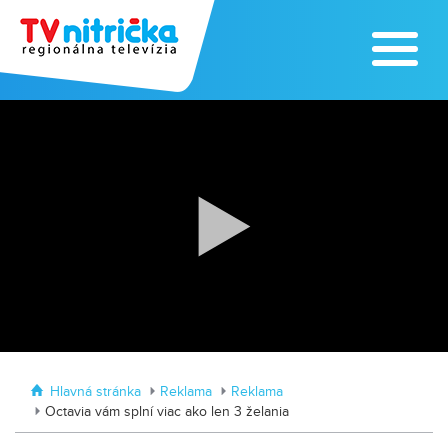
Zažite leto na kúpalisku v
Tvrdošovciach
Zoo v Lužiankach
Hlavná stránka
Reklama
Reklama
Octavia vám splní viac ako len 3 želania