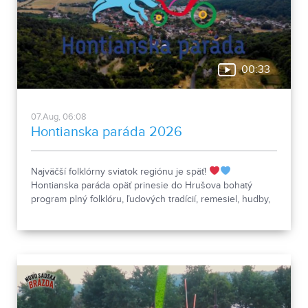
00:33
07.Aug, 06:08
Hontianska paráda 2026
Najväčší folklórny sviatok regiónu je späť!
Hontianska paráda opäť prinesie do Hrušova bohatý
program plný folklóru, ľudových tradícií, remesiel, hudby,
spevu, tanca aj nezabudnuteľnej atmosféry. Čakajú vás
vystúpenia folklórnych súborov, ukážky tradičného života,
regionálne špeciality aj sprievodný program pre malých i
veľkých. Príďte zažiť jedinečné podujatie, ktoré už roky
spája generácie a uchováva bohatstvo slovenských
tradícií.