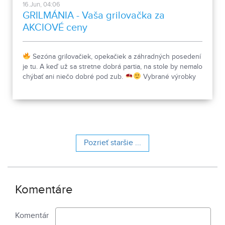
16.Jun, 04:06
GRILMÁNIA - Vaša grilovačka za
AKCIOVÉ ceny
Sezóna grilovačiek, opekačiek a záhradných posedení
je tu. A keď už sa stretne dobrá partia, na stole by nemalo
chýbať ani niečo dobré pod zub.
Vybrané výrobky
Bitúnku Mojmírovce teraz nájdete v akcii GRILMÁNIA.
Nitra – Mestská tržnica
Nitra – Cabajská cesta
Mojmírovce – Rínok www.bitunokmojmirovce.sk
Pozrieť staršie ...
Komentáre
Komentár