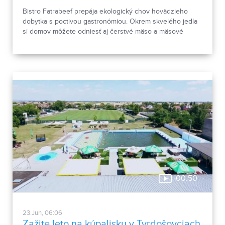
Bistro Fatrabeef prepája ekologický chov hovädzieho
dobytka s poctivou gastronómiou. Okrem skvelého jedla
si domov môžete odniesť aj čerstvé mäso a mäsové
špeciality. Zastavte sa v Bistre Fatrabeef v OC Promenáda
a zažite dotyk s prírodou.
00:50
23.Jun, 06:06
Zažite leto na kúpalisku v Tvrdošovciach