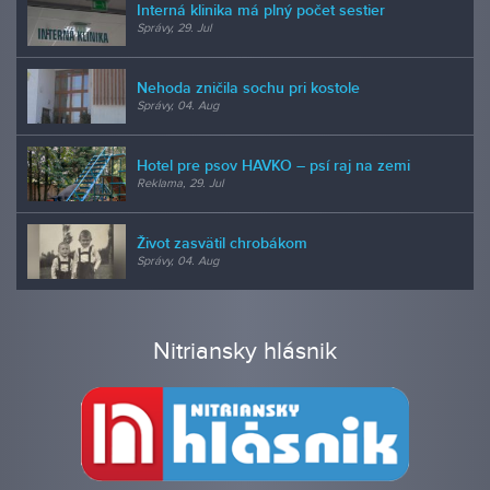
Interná klinika má plný počet sestier
Správy, 29. Jul
Nehoda zničila sochu pri kostole
Správy, 04. Aug
Hotel pre psov HAVKO – psí raj na zemi
Reklama, 29. Jul
Život zasvätil chrobákom
Správy, 04. Aug
Nitriansky hlásnik