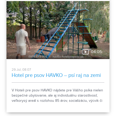
letný večer plný hudby, dobrej nálady a výnimočnej
atmosféry. Tešíme sa na vás! Vstup je voľný.
04:05
29.Jul, 08:07
Hotel pre psov HAVKO – psí raj na zemi
V Hoteli pre psov HAVKO nájdete pre Vášho psíka nielen
bezpečné ubytovanie, ale aj individuálnu starostlivosť,
veľkorysý areál s rozlohou 85 árov, socializáciu, výcvik či
pomoc pri prevýchove. Spoznajte miesto, kde sú psy na
prvom mieste a kde sa o každého štvornohého hosťa