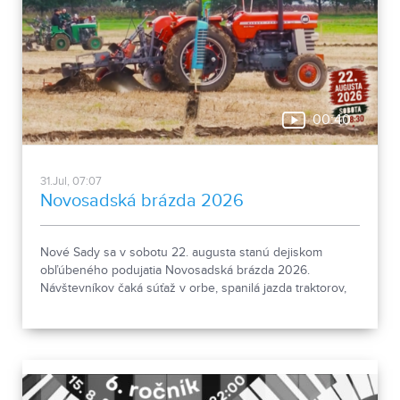
00:40
31.Jul, 07:07
Novosadská brázda 2026
Nové Sady sa v sobotu 22. augusta stanú dejiskom
obľúbeného podujatia Novosadská brázda 2026.
Návštevníkov čaká súťaž v orbe, spanilá jazda traktorov,
DJ na traktore, bohatý program pre rodiny s deťmi aj
množstvo atrakcií. Chýbať nebude ani občerstvenie a
sprievodný program. Viac informácií nájdete na
www.novosadskabrazda.sk.