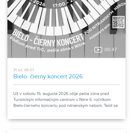
00:47
31.Jul, 06:07
Bielo- čierny koncert 2026
Už v sobotu 15. augusta 2026 ožije pešia zóna pred
Turistickým informačným centrom v Nitre 6. ročníkom
Bielo-čierneho koncertu pod nitrianskym nebom. Tešiť sa
môžete na vystúpenia Very Karas, Martina Rousa,
klavírno-husľového dua PV Acoustic a KYKLOP band,
chýbať nebude ani interaktívny workshop, ktorý priblíži
svet ľudí so zrakovým postihnutím. Príďte si vychutnať