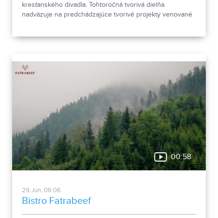
kresťanského divadla. Tohtoročná tvorivá dielňa
nadväzuje na predchádzajúce tvorivé projekty venované
významným literárnym dielam. Tentoraz sa zameria na
Shakespeara a jeho sonety ako inšpiráciu pre vznik
javiskového tvaru.
00:58
29.Jun, 06:06
Bistro Fatrabeef