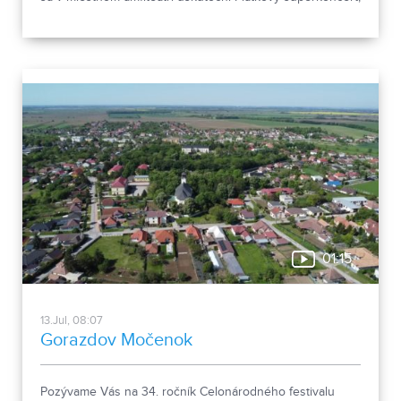
ktorý je súčasťou XXVII. Dní svätého Štefana. Program
odštartuje predkoncertná show, v ktorej vystúpi BEBE a
vrcholom večera bude BONEY M LIVE SHOW, ktorá
prinesie legendárne disco hity, energickú šou a
jedinečnú atmosféru pod holým nebom.
01:15
13.Jul, 08:07
Gorazdov Močenok
Pozývame Vás na 34. ročník Celonárodného festivalu