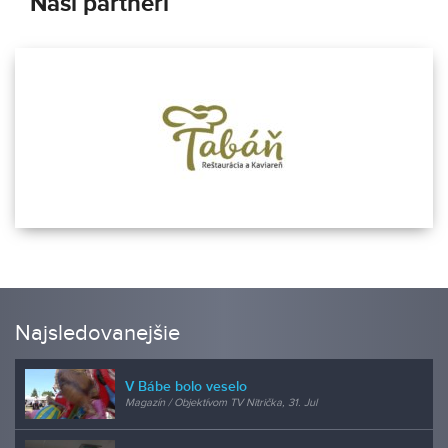
Naši partneri
Najsledovanejšie
V Bábe bolo veselo
Magazín / Objektívom TV Nitrička, 31. Jul