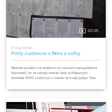
02:05
07.Aug, 06:08
Počty cudzincov v Nitre a voľby
Mestskí poslanci sa nedávno na rokovaní zastupiteľstva
dozvedeli, že za necelý mesiac bolo prihlásených
bezmála 4000 cudzincov v meste na trvalý pobyt. Toto
vyvolalo otázniky, ako je možné za krátke obdobie zapísať
taký počet nových obyvateľov. Tieto nezrovnalosti sme sa
rozhodli objasniť.