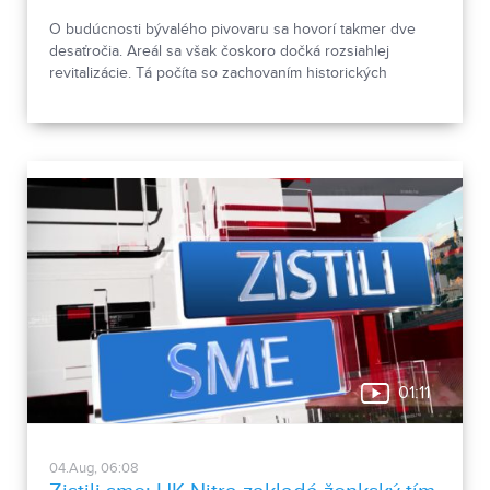
O budúcnosti bývalého pivovaru sa hovorí takmer dve
desaťročia. Areál sa však čoskoro dočká rozsiahlej
revitalizácie. Tá počíta so zachovaním historických
objektov, ale aj s výstavbou novej polyfunkčnej budovy.
01:11
04.Aug, 06:08