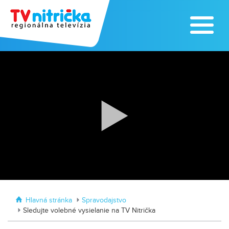
Traktormánia 2025 s pozvánkou
MDD vo Veľkom Záluží
Hlavná stránka
Spravodajstvo
Sledujte volebné vysielanie na TV Nitrička