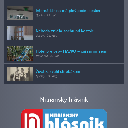
Interná klinika má plný počet sestier
Správy, 29. Jul
Nehoda zničila sochu pri kostole
Správy, 04. Aug
Hotel pre psov HAVKO – psí raj na zemi
Reklama, 29. Jul
Život zasvätil chrobákom
Správy, 04. Aug
Nitriansky hlásnik