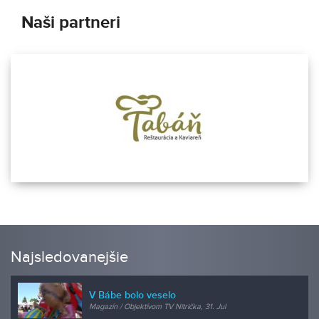
Naši partneri
Najsledovanejšie
V Bábe bolo veselo
Magazín / Objektívom TV Nitrička, 31. Jul