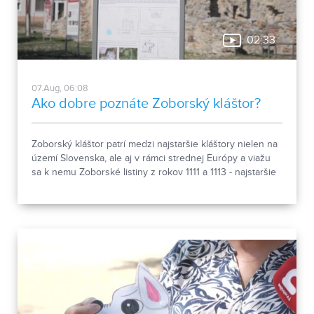
02:33
07.Aug, 06:08
Ako dobre poznáte Zoborský kláštor?
Zoborský kláštor patrí medzi najstaršie kláštory nielen na
území Slovenska, ale aj v rámci strednej Európy a viažu
sa k nemu Zoborské listiny z rokov 1111 a 1113 - najstaršie
zachovalé písomné dokumenty z nášho územia. Areál
spája históriu dvoch rehoľných rádov. Viete, ktoré sú to? :)