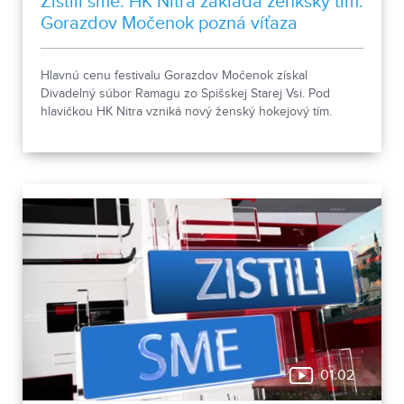
Zistili sme: HK Nitra zakladá ženkský tím.
Gorazdov Močenok pozná víťaza
Hlavnú cenu festivalu Gorazdov Močenok získal
Divadelný súbor Ramagu zo Spišskej Starej Vsi. Pod
hlavičkou HK Nitra vzniká nový ženský hokejový tím.
01:02