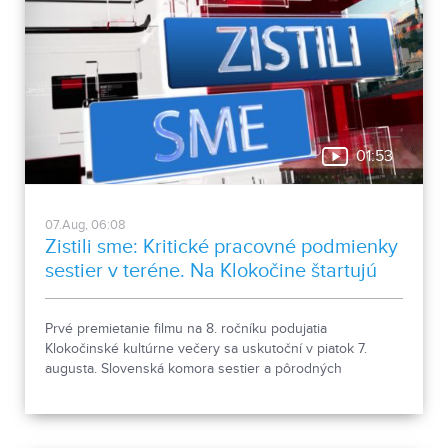
01:53
07.Aug, 06:08
Zistili sme: Kritické pracovné podmienky
sestier v teréne. Na Klokočine štartujú
kultúrne večery
Prvé premietanie filmu na 8. ročníku podujatia
Klokočinské kultúrne večery sa uskutoční v piatok 7.
augusta. Slovenská komora sestier a pôrodných
asistentiek upozorňuje na kritické pracovné podmienky
sestier v domácej ošetrovateľskej starostlivosti počas
horúčav.