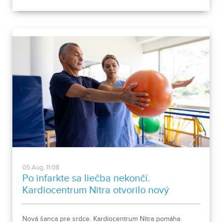
verejnosť, aby šetrila pitnou vodou.
05.Aug, 11:08
Po infarkte sa liečba nekončí.
Kardiocentrum Nitra otvorilo nový
stacionár
Nová šanca pre srdce. Kardiocentrum Nitra pomáha