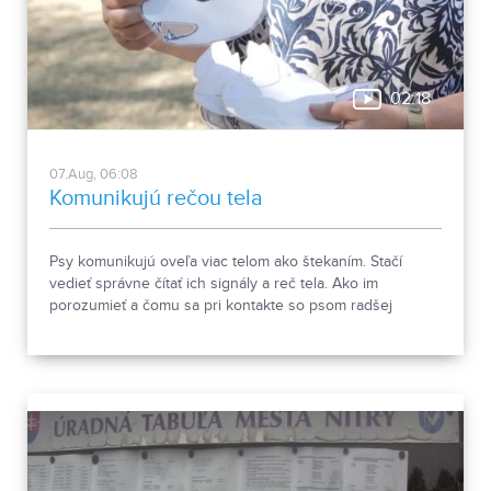
02:18
07.Aug, 06:08
Komunikujú rečou tela
Psy komunikujú oveľa viac telom ako štekaním. Stačí
vedieť správne čítať ich signály a reč tela. Ako im
porozumieť a čomu sa pri kontakte so psom radšej
vyhnúť, ukázala canisterapeutka spolu so svojimi
štvornohými pomocníkmi.