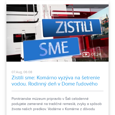
01:24
07.Aug, 06:08
Zistili sme: Komárno vyzýva na šetrenie
vodou. Rodinný deň v Dome ľudového
bývania a architektúry
Ponitrianske múzeum pripravilo v Šali celodenné
podujatie zamerané na tradičné remeslá, zvyky a spôsob
života našich predkov. Vodárne v Komárne z dôvodu
poklesu hladín v nádržiach a vysokej spotreby apelujú na