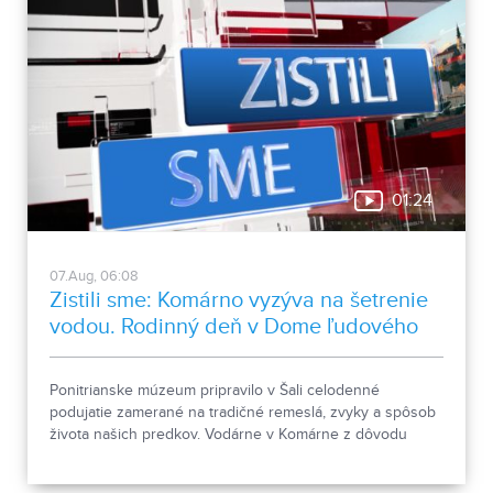
01:24
07.Aug, 06:08
Zistili sme: Komárno vyzýva na šetrenie
vodou. Rodinný deň v Dome ľudového
bývania a architektúry
Ponitrianske múzeum pripravilo v Šali celodenné
podujatie zamerané na tradičné remeslá, zvyky a spôsob
života našich predkov. Vodárne v Komárne z dôvodu
poklesu hladín v nádržiach a vysokej spotreby apelujú na
verejnosť, aby šetrila pitnou vodou.