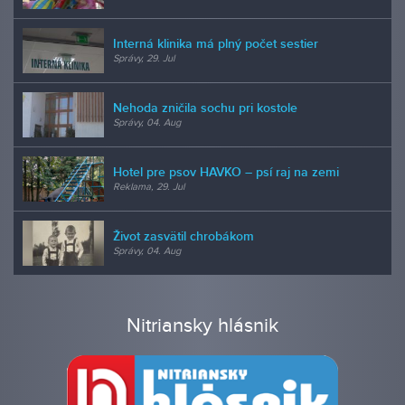
Interná klinika má plný počet sestier
Správy, 29. Jul
Nehoda zničila sochu pri kostole
Správy, 04. Aug
Hotel pre psov HAVKO – psí raj na zemi
Reklama, 29. Jul
Život zasvätil chrobákom
Správy, 04. Aug
Nitriansky hlásnik