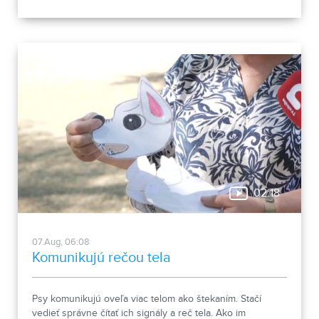
spája históriu dvoch rehoľných rádov. Viete, ktoré sú to? :)
02:18
07.Aug, 06:08
Komunikujú rečou tela
Psy komunikujú oveľa viac telom ako štekaním. Stačí
vedieť správne čítať ich signály a reč tela. Ako im