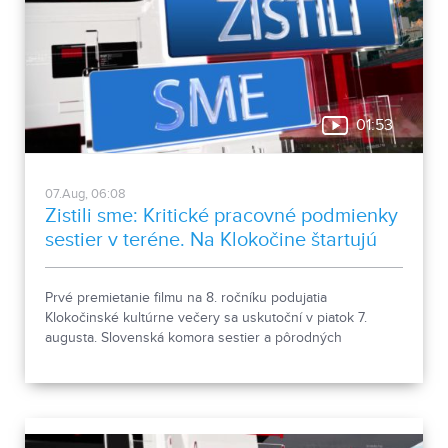
01:53
07.Aug, 06:08
Zistili sme: Kritické pracovné podmienky
sestier v teréne. Na Klokočine štartujú
kultúrne večery
Prvé premietanie filmu na 8. ročníku podujatia
Klokočinské kultúrne večery sa uskutoční v piatok 7.
augusta. Slovenská komora sestier a pôrodných
asistentiek upozorňuje na kritické pracovné podmienky
sestier v domácej ošetrovateľskej starostlivosti počas
horúčav.