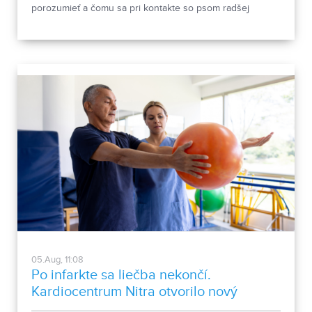
porozumieť a čomu sa pri kontakte so psom radšej
vyhnúť, ukázala canisterapeutka spolu so svojimi
štvornohými pomocníkmi.
05.Aug, 11:08
Po infarkte sa liečba nekončí.
Kardiocentrum Nitra otvorilo nový
stacionár