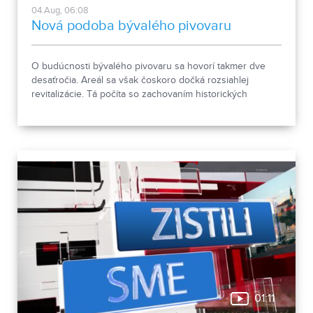
04.Aug, 06:08
Nová podoba bývalého pivovaru
O budúcnosti bývalého pivovaru sa hovorí takmer dve
desaťročia. Areál sa však čoskoro dočká rozsiahlej
revitalizácie. Tá počíta so zachovaním historických
objektov, ale aj s výstavbou novej polyfunkčnej budovy.
01:11