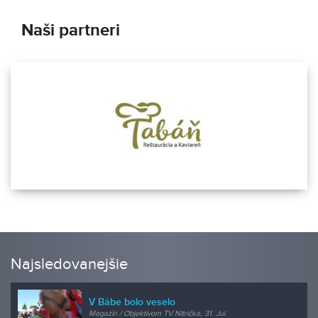
Naši partneri
Najsledovanejšie
V Bábe bolo veselo
Magazín / Objektívom TV Nitrička, 31. Jul