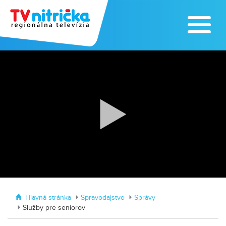
Výrobe medu zasvätil celý svoj život
Zažite leto na kúpalisku v
Tvrdošovciach
Hlavná stránka
Spravodajstvo
Správy
Služby pre seniorov