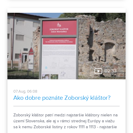
02:33
07.Aug, 06:08
Ako dobre poznáte Zoborský kláštor?
Zoborský kláštor patrí medzi najstaršie kláštory nielen na
území Slovenska, ale aj v rámci strednej Európy a viažu
sa k nemu Zoborské listiny z rokov 1111 a 1113 - najstaršie
zachovalé písomné dokumenty z nášho územia. Areál