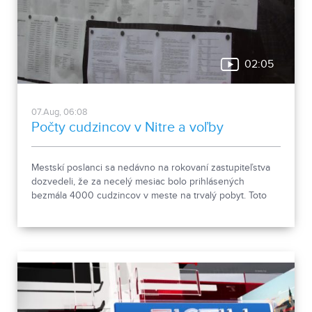
02:05
07.Aug, 06:08
Počty cudzincov v Nitre a voľby
Mestskí poslanci sa nedávno na rokovaní zastupiteľstva
dozvedeli, že za necelý mesiac bolo prihlásených
bezmála 4000 cudzincov v meste na trvalý pobyt. Toto
vyvolalo otázniky, ako je možné za krátke obdobie zapísať
taký počet nových obyvateľov. Tieto nezrovnalosti sme sa
rozhodli objasniť.