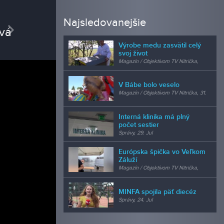
REDAK
Najsledovanejšie
vious
Next
Micha
Výrobe medu zasvätil celý
kamera
svoj život
Magazín / Objektívom TV Nitrička,
24. Jul
V Bábe bolo veselo
Magazín / Objektívom TV Nitrička, 31.
Jul
Interná klinika má plný
počet sestier
Správy, 29. Jul
Európska špička vo Veľkom
Záluží
Magazín / Objektívom TV Nitrička,
24. Jul
MINFA spojila päť diecéz
Správy, 24. Jul