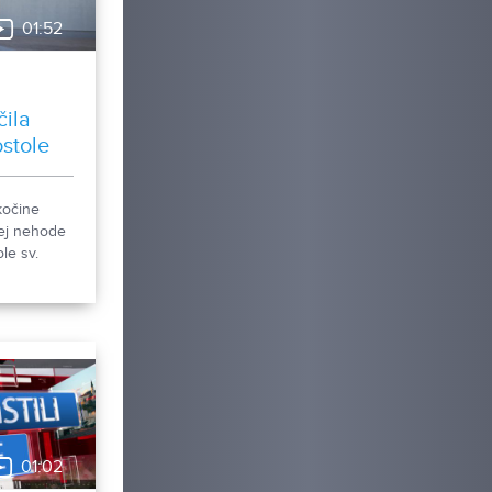
01:52
čila
ostole
kočine
ej nehode
le sv.
li sme, čo
01:02