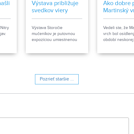
ašli
Výstava približuje
Ako dobre 
svedkov viery
Martinský v
Nitry
Výstava Storočie
Vedeli ste, že M
jav.
mučeníkov je putovnou
vrch bol osídlen
expozíciou umiestnenou
období neskorej
ým
na prízemí Biskupského
kamennej. Konc
paláca na Nitrianskom
storočia a v 9. s
v z
hrade. Predstavuje osudy
rozprestieralo 
 podľa
kresťanských mučeníkov
hradisko s hust
e, že
20. storočia z krajín
osídlením. Dnes
síc
strednej a východnej
kultúrna pamiat
Pozrieť staršie ...
ídlam.
Európy a počas letnej
obsahuje 13 pam
sezóny je sprístupnená
objektov. Je to 9
návštevníkom hradu.
murovaných bu
niekdajšieho „Ši
tábora", strážni
hostinca a kolká
dopĺňa hlavná b
nemocnice s dv
menšími pavilónm