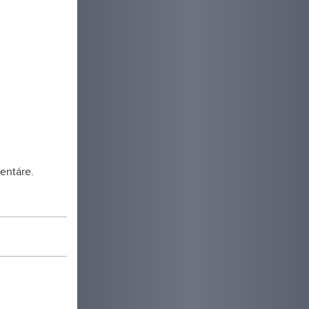
entáre.