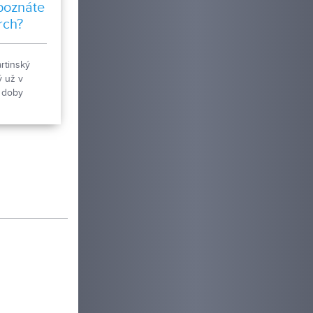
poznáte
rch?
artinský
ý už v
 doby
om 8.
toročí sa tu
mohutné
ým
 Národná
ka kasáreň
iatkových
dov
ator
ca, budova
reň, ktoré
udova
oma
i a park.