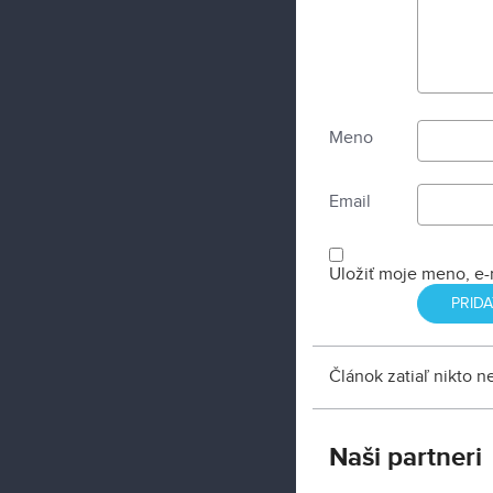
Meno
Email
Uložiť moje meno, e-
Článok zatiaľ nikto 
Naši partneri