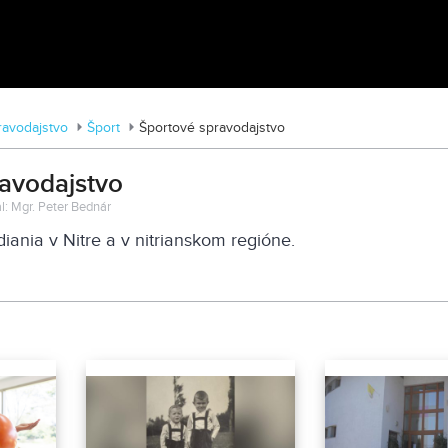
MDD vo Veľkom Záluží
ravodajstvo
Šport
Športové spravodajstvo
avodajstvo
l: Mgr. Peter Bednár
iania v Nitre a v nitrianskom regióne.