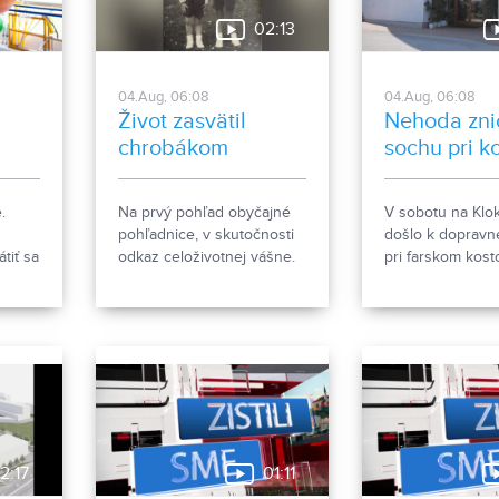
02:13
04.Aug, 06:08
04.Aug, 06:08
Život zasvätil
Nehoda zni
chrobákom
sochu pri k
nový
.
Na prvý pohľad obyčajné
V sobotu na Klo
pohľadnice, v skutočnosti
došlo k dopravn
tiť sa
odkaz celoživotnej vášne.
pri farskom kosto
Ponitrianske múzeum v
Gorazda. Zistova
Nitre predstavuje novú
sa stalo.
sériu dvanástich pohľadníc
s motívmi chrobákov.
Vznikla zo zbierky
entomológa Ivana Šabíka
zo Zlatých Moraviec, ktorú
jeho rodina darovala
múzeu. Okrem
2:17
01:11
zaujímavých druhov