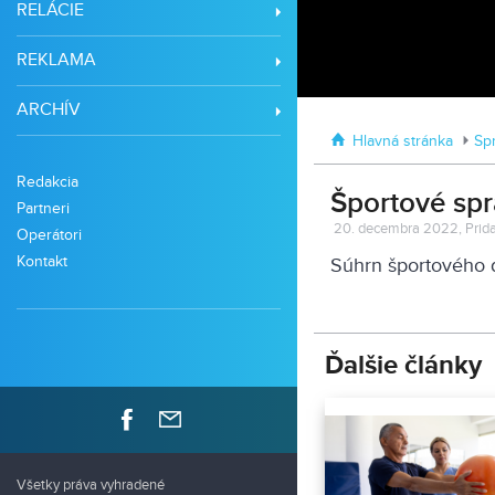
RELÁCIE
REKLAMA
ARCHÍV
Hlavná stránka
Sp
Redakcia
Športové spr
Partneri
20. decembra 2022, Prida
Operátori
Kontakt
Súhrn športového d
Ďalšie články
Všetky práva vyhradené