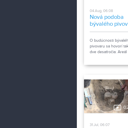
04.Aug, 06:08
Nová podoba
bývalého pivov
O budúcnosti bývalé
pivovaru sa hovorí t
dve desaťročia. Areál
však čoskoro dočká
rozsiahlej revitalizáci
počíta so zachovaním
historických objektov, 
s výstavbou novej
polyfunkčnej budovy.
0
31.Jul, 06:07