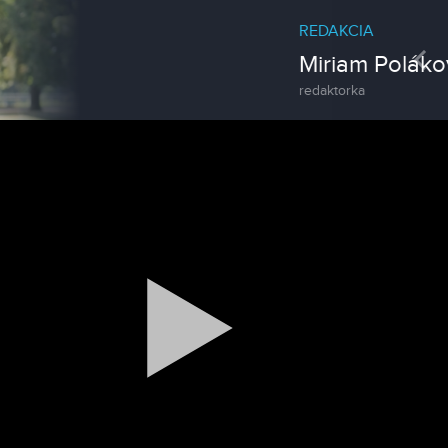
REDAKCIA
Pre
Miriam Poláková
redaktorka
Spravodajstvo
Zoo v Lužiankach
Magazín
Traktormánia 2025 s pozvánkou
Magazín / Objektívom TV Nitrička