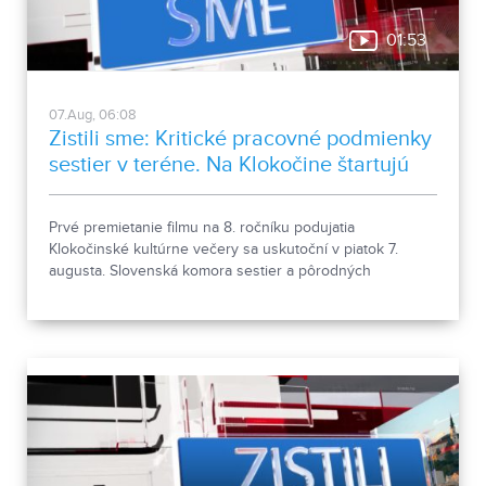
01:53
07.Aug, 06:08
Zistili sme: Kritické pracovné podmienky
sestier v teréne. Na Klokočine štartujú
kultúrne večery
Prvé premietanie filmu na 8. ročníku podujatia
Klokočinské kultúrne večery sa uskutoční v piatok 7.
augusta. Slovenská komora sestier a pôrodných
asistentiek upozorňuje na kritické pracovné podmienky
sestier v domácej ošetrovateľskej starostlivosti počas
horúčav.