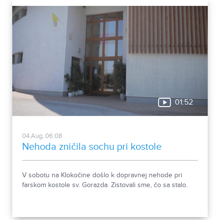
01:52
04.Aug, 06:08
Nehoda zničila sochu pri kostole
V sobotu na Klokočine došlo k dopravnej nehode pri
farskom kostole sv. Gorazda. Zistovali sme, čo sa stalo.