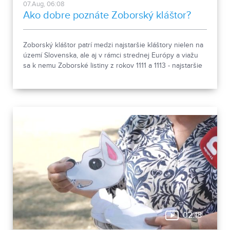
07.Aug, 06:08
Ako dobre poznáte Zoborský kláštor?
Zoborský kláštor patrí medzi najstaršie kláštory nielen na
území Slovenska, ale aj v rámci strednej Európy a viažu
sa k nemu Zoborské listiny z rokov 1111 a 1113 - najstaršie
zachovalé písomné dokumenty z nášho územia. Areál
spája históriu dvoch rehoľných rádov. Viete, ktoré sú to? :)
02:18