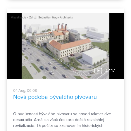
02:17
04.Aug, 06:08
Nová podoba bývalého pivovaru
O budúcnosti bývalého pivovaru sa hovorí takmer dve
desaťročia. Areál sa však čoskoro dočká rozsiahlej
revitalizácie. Tá počíta so zachovaním historických