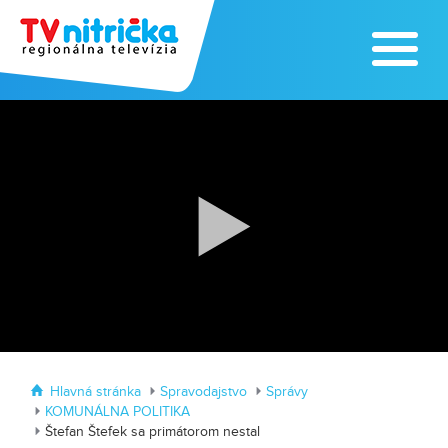
Traktormánia 2025 s pozvánkou
MDD vo Veľkom Záluží
Hlavná stránka
Spravodajstvo
Správy
KOMUNÁLNA POLITIKA
Štefan Štefek sa primátorom nestal