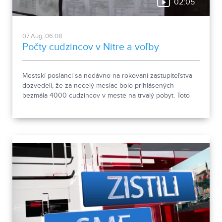
02:05
07.Aug, 06:08
Počty cudzincov v Nitre a voľby
Mestskí poslanci sa nedávno na rokovaní zastupiteľstva
dozvedeli, že za necelý mesiac bolo prihlásených
bezmála 4000 cudzincov v meste na trvalý pobyt. Toto
vyvolalo otázniky, ako je možné za krátke obdobie zapísať
taký počet nových obyvateľov. Tieto nezrovnalosti sme sa
rozhodli objasniť.