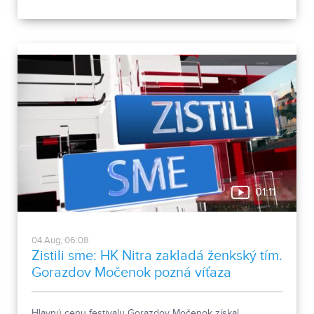
objektov, ale aj s výstavbou novej polyfunkčnej budovy.
01:11
04.Aug, 06:08
Zistili sme: HK Nitra zakladá ženkský tím.
Gorazdov Močenok pozná víťaza
Hlavnú cenu festivalu Gorazdov Močenok získal