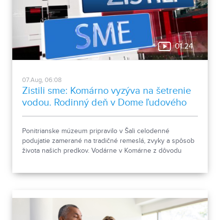
01:24
07.Aug, 06:08
Zistili sme: Komárno vyzýva na šetrenie
vodou. Rodinný deň v Dome ľudového
bývania a architektúry
Ponitrianske múzeum pripravilo v Šali celodenné
podujatie zamerané na tradičné remeslá, zvyky a spôsob
života našich predkov. Vodárne v Komárne z dôvodu
poklesu hladín v nádržiach a vysokej spotreby apelujú na
verejnosť, aby šetrila pitnou vodou.