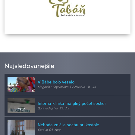
Najsledovanejšie
V Bábe bolo veselo
Magazín / Objektívom TV Nitrička, 31. Jul
Interná klinika má plný počet sestier
Spravodajstvo, 29. Jul
Nehoda zničila sochu pri kostole
Správy, 04. Aug