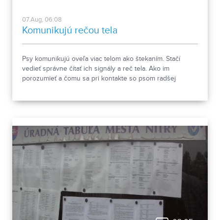
07.Aug, 06:08
Komunikujú rečou tela
Psy komunikujú oveľa viac telom ako štekaním. Stačí
vedieť správne čítať ich signály a reč tela. Ako im
porozumieť a čomu sa pri kontakte so psom radšej
vyhnúť, ukázala canisterapeutka spolu so svojimi
štvornohými pomocníkmi.