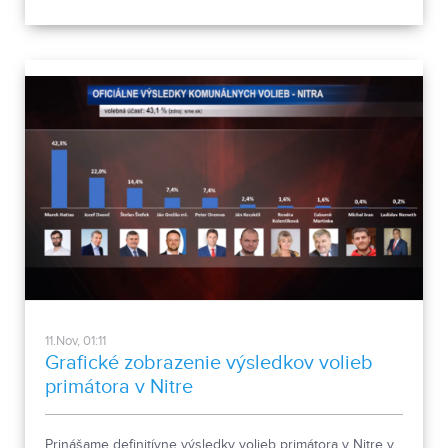
11.Nov, 01:11
Grafické zobrazenie výsledkov volieb
primátora v Nitre
Prinášame definitívne výsledky volieb primátora v Nitre v