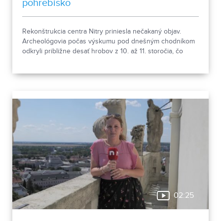
pohrebisko
Rekonštrukcia centra Nitry priniesla nečakaný objav.
Archeológovia počas výskumu pod dnešným chodníkom
odkryli približne desať hrobov z 10. až 11. storočia, čo
podľa odborníkov potvrdzuje, že Nitra patrila už pred tisíc
rokmi k významným sídlam. Okrem kostrových
pozostatkov našli aj bronzové záušnice či pozostatky
niekdajšej mestskej zástavby.
02:25