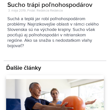
Sucho trápi poľnohospodárov
3. mája 2019, Pridal: Redakcia Redakcia
Suchá a teplá jar robí poľnohospodárom
problémy. Najrizikovejšie oblasti v rámci celého
Slovenska sú na východe krajiny. Sucho však
pociťujú aj poľnohospodári v nitrianskom
regióne. Ako sa snažia s nedostatkom vlahy
bojovať?
Ďalšie články