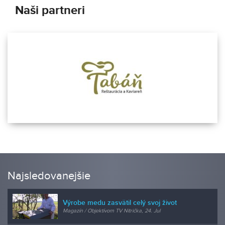
Naši partneri
Najsledovanejšie
Výrobe medu zasvätil celý svoj život
Magazín / Objektívom TV Nitrička, 24. Jul