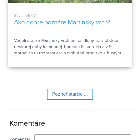
31.Jul, 06:07
Ako dobre poznáte Martinský vrch?
Vedeli ste, že Martinský vrch bol osídlený už v období
neskorej doby kamennej. Koncom 8. storočia a v 9.
storočí sa tu rozprestieralo mohutné hradisko s hustým
osídlením. Dnes Národná kultúrna pamiatka kasáreň
obsahuje 13 pamiatkových objektov. Je to 9 murovaných
budov niekdajšieho „Šiator tábora", strážnica, budova
hostinca a kolkáreň, ktoré dopĺňa hlavná budova
nemocnice s dvoma menšími pavilónmi a park.
Pozrieť staršie ...
Komentáre
Komentár