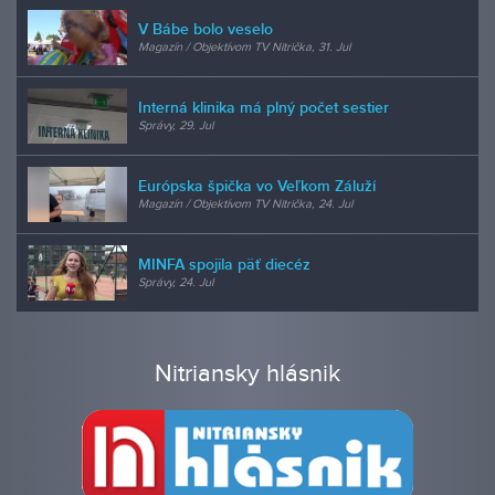
V Bábe bolo veselo
Magazín / Objektívom TV Nitrička, 31. Jul
Interná klinika má plný počet sestier
Správy, 29. Jul
Európska špička vo Veľkom Záluží
Magazín / Objektívom TV Nitrička, 24. Jul
MINFA spojila päť diecéz
Správy, 24. Jul
Nitriansky hlásnik