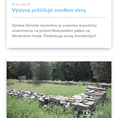
31.Jul, 06:07
Výstava približuje svedkov viery
Výstava Storočie mučeníkov je putovnou expozíciou
umiestnenou na prízemí Biskupského paláca na
Nitrianskom hrade. Predstavuje osudy kresťanských
mučeníkov 20. storočia z krajín strednej a východnej
Európy a počas letnej sezóny je sprístupnená
návštevníkom hradu.
02:30