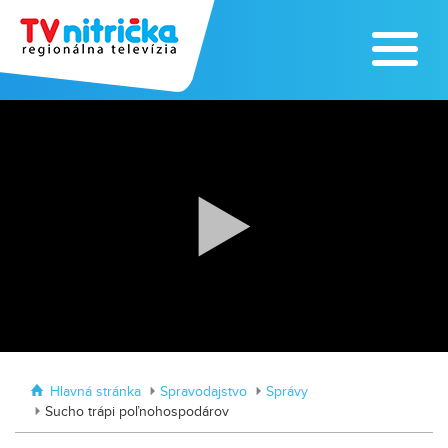
Zoo v Lužiankach
Traktormánia 2025 s pozvánkou
Hlavná stránka
Spravodajstvo
Správy
Sucho trápi poľnohospodárov