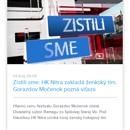
01:11
04.Aug, 06:08
Zistili sme: HK Nitra zakladá ženkský tím.
Gorazdov Močenok pozná víťaza
Hlavnú cenu festivalu Gorazdov Močenok získal
Divadelný súbor Ramagu zo Spišskej Starej Vsi. Pod
hlavičkou HK Nitra vzniká nový ženský hokejový tím.