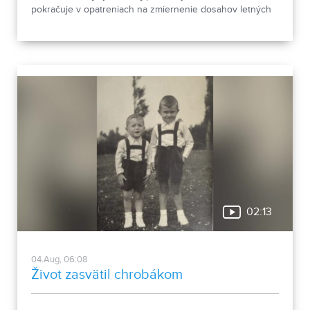
pokračuje v opatreniach na zmiernenie dosahov letných
horúčav.
02:13
04.Aug, 06:08
Život zasvätil chrobákom