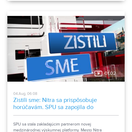
01:02
04.Aug, 06:08
Zistili sme: Nitra sa prispôsobuje
horúčavám. SPU sa zapojila do
medzinárodnej platformy
SPU sa stala zakladajúcim partnerom novej
medzinárodnej výskumnej platformy. Mesto Nitra