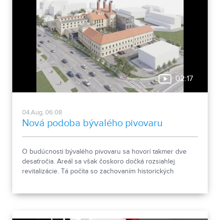
02:17
04.Aug, 06:08
Nová podoba bývalého pivovaru
O budúcnosti bývalého pivovaru sa hovorí takmer dve
desaťročia. Areál sa však čoskoro dočká rozsiahlej
revitalizácie. Tá počíta so zachovaním historických
objektov, ale aj s výstavbou novej polyfunkčnej budovy.