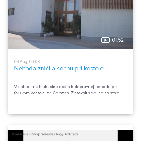
01:52
04.Aug, 06:08
Nehoda zničila sochu pri kostole
V sobotu na Klokočine došlo k dopravnej nehode pri
farskom kostole sv. Gorazda. Zistovali sme, co sa stalo.