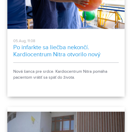
05.Aug, 11:08
Po infarkte sa liečba nekončí.
Kardiocentrum Nitra otvorilo nový
stacionár
Nová šanca pre srdce. Kardiocentrum Nitra pomáha
pacientom vrátiť sa späť do života.