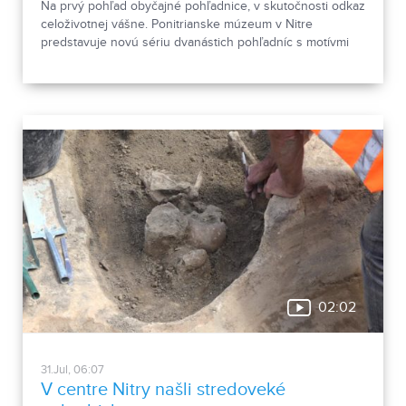
Na prvý pohľad obyčajné pohľadnice, v skutočnosti odkaz
celoživotnej vášne. Ponitrianske múzeum v Nitre
predstavuje novú sériu dvanástich pohľadníc s motívmi
chrobákov. Vznikla zo zbierky entomológa Ivana Šabíka zo
Zlatých Moraviec, ktorú jeho rodina darovala múzeu.
Okrem zaujímavých druhov približuje zbierka aj príbeh
muža, ktorého láska k prírode pretrvala aj po jeho
odchode.
02:02
31.Jul, 06:07
V centre Nitry našli stredoveké